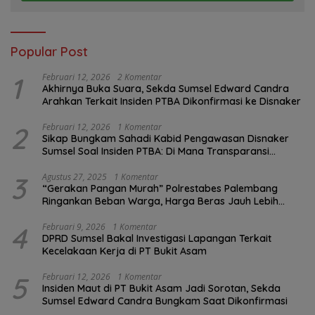
Popular Post
1
Februari 12, 2026
2 Komentar
Akhirnya Buka Suara, Sekda Sumsel Edward Candra
Arahkan Terkait Insiden PTBA Dikonfirmasi ke Disnaker
2
Februari 12, 2026
1 Komentar
Sikap Bungkam Sahadi Kabid Pengawasan Disnaker
Sumsel Soal Insiden PTBA: Di Mana Transparansi
Pengawasan K3?
3
Agustus 27, 2025
1 Komentar
“Gerakan Pangan Murah” Polrestabes Palembang
Ringankan Beban Warga, Harga Beras Jauh Lebih
Terjangkau
4
Februari 9, 2026
1 Komentar
DPRD Sumsel Bakal Investigasi Lapangan Terkait
Kecelakaan Kerja di PT Bukit Asam
5
Februari 12, 2026
1 Komentar
Insiden Maut di PT Bukit Asam Jadi Sorotan, Sekda
Sumsel Edward Candra Bungkam Saat Dikonfirmasi