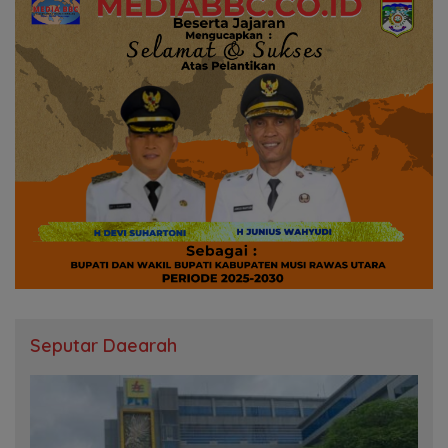
Seputar Daearah