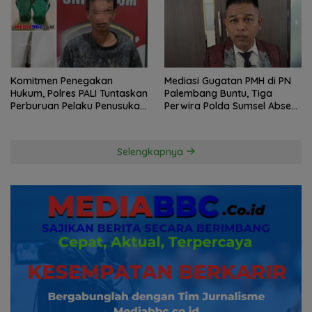
Komitmen Penegakan
Mediasi Gugatan PMH di PN
Hukum, Polres PALI Tuntaskan
Palembang Buntu, Tiga
Perburuan Pelaku Penusukan
Perwira Polda Sumsel Absen,
Hingga ke Hutan
Kuasa Hukum Penggugat
Pertanyakan Komitmen
Hormati Proses Hukum
Selengkapnya