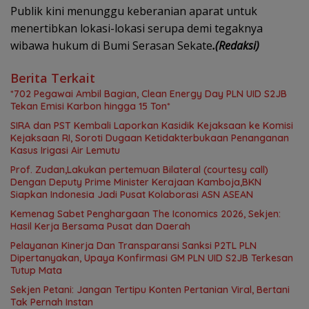
Publik kini menunggu keberanian aparat untuk
menertibkan lokasi-lokasi serupa demi tegaknya
wibawa hukum di Bumi Serasan Sekate
.(Redaksi)
Berita Terkait
*702 Pegawai Ambil Bagian, Clean Energy Day PLN UID S2JB
Tekan Emisi Karbon hingga 15 Ton*
SIRA dan PST Kembali Laporkan Kasidik Kejaksaan ke Komisi
Kejaksaan RI, Soroti Dugaan Ketidakterbukaan Penanganan
Kasus Irigasi Air Lemutu
Prof. Zudan,Lakukan pertemuan Bilateral (courtesy call)
Dengan Deputy Prime Minister Kerajaan Kamboja,BKN
Siapkan Indonesia Jadi Pusat Kolaborasi ASN ASEAN
Kemenag Sabet Penghargaan The Iconomics 2026, Sekjen:
Hasil Kerja Bersama Pusat dan Daerah
Pelayanan Kinerja Dan Transparansi Sanksi P2TL PLN
Dipertanyakan, Upaya Konfirmasi GM PLN UID S2JB Terkesan
Tutup Mata
Sekjen Petani: Jangan Tertipu Konten Pertanian Viral, Bertani
Tak Pernah Instan