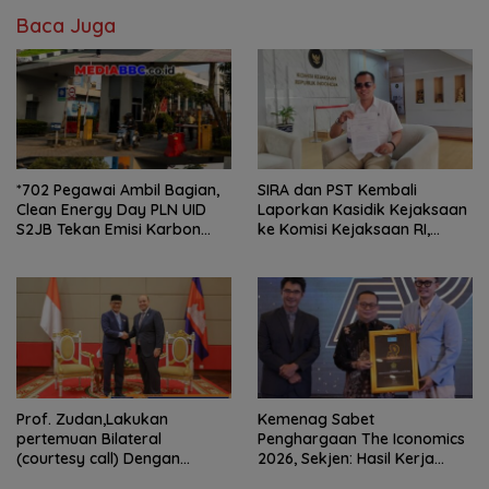
Baca Juga
*702 Pegawai Ambil Bagian,
SIRA dan PST Kembali
Clean Energy Day PLN UID
Laporkan Kasidik Kejaksaan
S2JB Tekan Emisi Karbon
ke Komisi Kejaksaan RI,
hingga 15 Ton*
Soroti Dugaan
Ketidakterbukaan
Penanganan Kasus Irigasi Air
Lemutu
Prof. Zudan,Lakukan
Kemenag Sabet
pertemuan Bilateral
Penghargaan The Iconomics
(courtesy call) Dengan
2026, Sekjen: Hasil Kerja
Deputy Prime Minister
Bersama Pusat dan Daerah