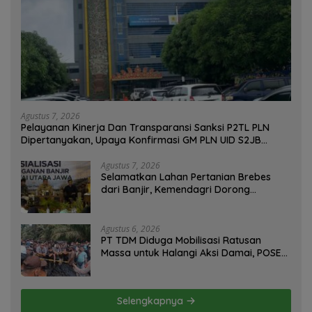
Agustus 7, 2026
Pelayanan Kinerja Dan Transparansi Sanksi P2TL PLN
Dipertanyakan, Upaya Konfirmasi GM PLN UID S2JB
Terkesan Tutup Mata
Agustus 7, 2026
Selamatkan Lahan Pertanian Brebes
dari Banjir, Kemendagri Dorong
Program FMNJP
Agustus 6, 2026
PT TDM Diduga Mobilisasi Ratusan
Massa untuk Halangi Aksi Damai, POSE
RI Tempuh Jalur Hukum
Selengkapnya