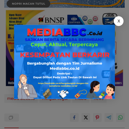
X
media bc.co.id
minyak ilegal
muba
news