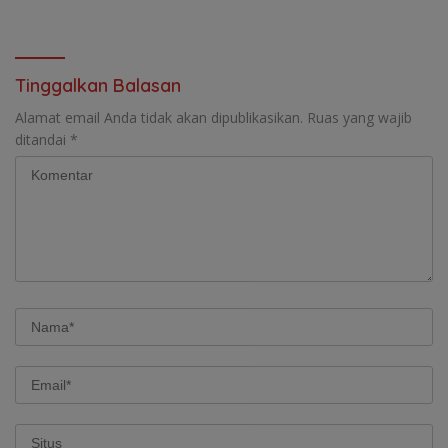
Konfirmasi GM PLN UID S2JB
Terkesan Tutup Mata
Tinggalkan Balasan
Alamat email Anda tidak akan dipublikasikan.
Ruas yang wajib
ditandai
*