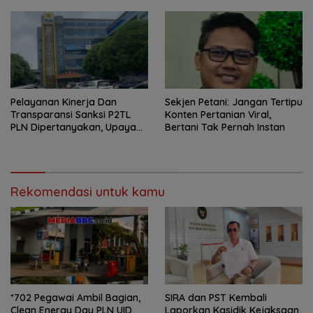
Kerajaan Kamboja,BKN
Siapkan Indonesia Jadi Pusat
Kolaborasi ASN ASEAN
Pelayanan Kinerja Dan
Sekjen Petani: Jangan Tertipu
Transparansi Sanksi P2TL
Konten Pertanian Viral,
PLN Dipertanyakan, Upaya
Bertani Tak Pernah Instan
Konfirmasi GM PLN UID S2JB
Terkesan Tutup Mata
Rekomendasi untuk kamu
*702 Pegawai Ambil Bagian,
SIRA dan PST Kembali
Clean Energy Day PLN UID
Laporkan Kasidik Kejaksaan