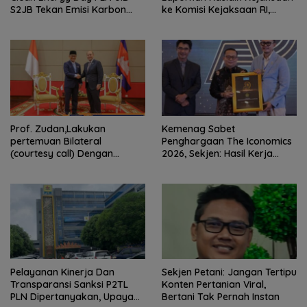
S2JB Tekan Emisi Karbon
ke Komisi Kejaksaan RI,
hingga 15 Ton*
Soroti Dugaan
Ketidakterbukaan
Penanganan Kasus Irigasi Air
Lemutu
Prof. Zudan,Lakukan
Kemenag Sabet
pertemuan Bilateral
Penghargaan The Iconomics
(courtesy call) Dengan
2026, Sekjen: Hasil Kerja
Deputy Prime Minister
Bersama Pusat dan Daerah
Kerajaan Kamboja,BKN
Siapkan Indonesia Jadi Pusat
Kolaborasi ASN ASEAN
Pelayanan Kinerja Dan
Sekjen Petani: Jangan Tertipu
Transparansi Sanksi P2TL
Konten Pertanian Viral,
PLN Dipertanyakan, Upaya
Bertani Tak Pernah Instan