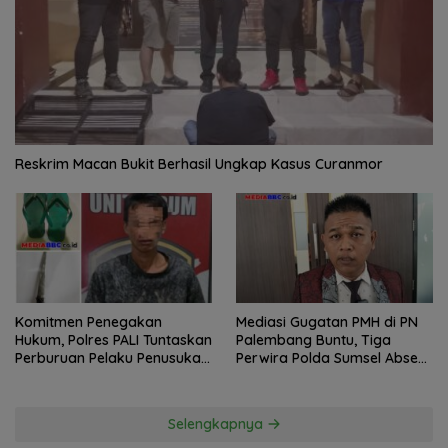
Reskrim Macan Bukit Berhasil Ungkap Kasus Curanmor
Komitmen Penegakan
Mediasi Gugatan PMH di PN
Hukum, Polres PALI Tuntaskan
Palembang Buntu, Tiga
Perburuan Pelaku Penusukan
Perwira Polda Sumsel Absen,
Hingga ke Hutan
Kuasa Hukum Penggugat
Pertanyakan Komitmen
Hormati Proses Hukum
Selengkapnya