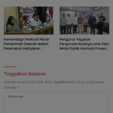
Budaya HSSE Melalui Safety
Berbagi Nasi Boks dan Air
Campaign
Mineral
Kemendagri Perkuat Peran
Pengurus Yayasan
Pemerintah Daerah dalam
Perguruan Ksatrya Lima Satu
Penerapan Kebijakan
Minta Publik Hormati Proses
Penyelenggaraan
Hukum Sengketa
Transmigrasi
Kepengurusan
Tinggalkan Balasan
Alamat email Anda tidak akan dipublikasikan.
Ruas yang wajib
ditandai
*