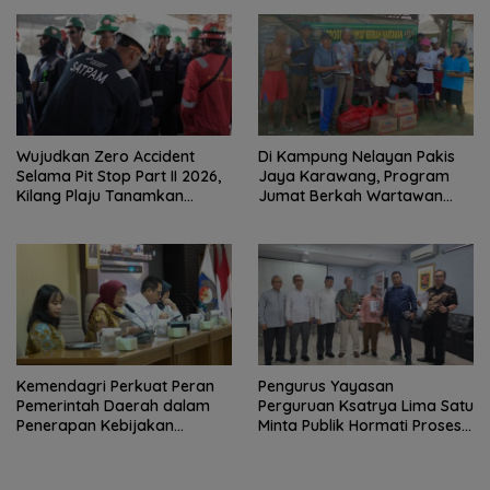
Wujudkan Zero Accident
Di Kampung Nelayan Pakis
Selama Pit Stop Part II 2026,
Jaya Karawang, Program
Kilang Plaju Tanamkan
Jumat Berkah Wartawan
Budaya HSSE Melalui Safety
Berbagi Nasi Boks dan Air
Campaign
Mineral
Kemendagri Perkuat Peran
Pengurus Yayasan
Pemerintah Daerah dalam
Perguruan Ksatrya Lima Satu
Penerapan Kebijakan
Minta Publik Hormati Proses
Penyelenggaraan
Hukum Sengketa
Transmigrasi
Kepengurusan