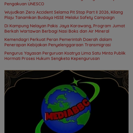
Pengakuan UNESCO
Wujudkan Zero Accident Selama Pit Stop Part II 2026, Kilang
Plaju Tanamkan Budaya HSSE Melalui Safety Campaign
Di Kampung Nelayan Pakis Jaya Karawang, Program Jumat
Berkah Wartawan Berbagi Nasi Boks dan Air Mineral
Kemendagri Perkuat Peran Pemerintah Daerah dalam
Penerapan Kebijakan Penyelenggaraan Transmigrasi
Pengurus Yayasan Perguruan Ksatrya Lima Satu Minta Publik
Hormati Proses Hukum Sengketa Kepengurusan