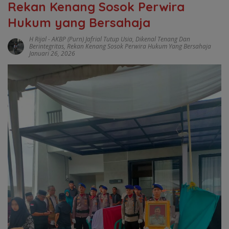
Rekan Kenang Sosok Perwira
Hukum yang Bersahaja
H Rijal
-
AKBP (Purn) Jafrial Tutup Usia
,
Dikenal Tenang Dan
Berintegritas
,
Rekan Kenang Sosok Perwira Hukum Yang Bersahaja
Januari 26, 2026