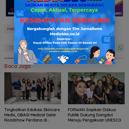
mefiabbc.co.id
news
Polda Sumsel
tni&polri
Baca Juga
Tingkatkan Edukasi Skincare
FORWAN Siapkan Diskusi
Medis, OBAGI Medical Gelar
Publik Dukung Dangdut
Roadshow Perdana di
Menuju Pengakuan UNESCO
Foreverskin Clinic