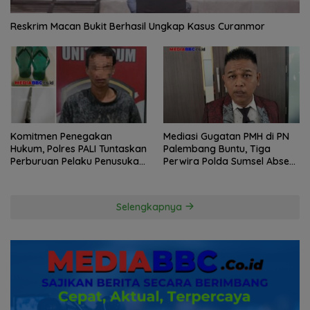
Reskrim Macan Bukit Berhasil Ungkap Kasus Curanmor
Komitmen Penegakan
Mediasi Gugatan PMH di PN
Hukum, Polres PALI Tuntaskan
Palembang Buntu, Tiga
Perburuan Pelaku Penusukan
Perwira Polda Sumsel Absen,
Hingga ke Hutan
Kuasa Hukum Penggugat
Pertanyakan Komitmen
Hormati Proses Hukum
Selengkapnya