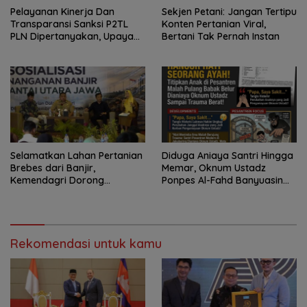
Pelayanan Kinerja Dan
Sekjen Petani: Jangan Tertipu
Transparansi Sanksi P2TL
Konten Pertanian Viral,
PLN Dipertanyakan, Upaya
Bertani Tak Pernah Instan
Konfirmasi GM PLN UID S2JB
Terkesan Tutup Mata
Selamatkan Lahan Pertanian
Diduga Aniaya Santri Hingga
Brebes dari Banjir,
Memar, Oknum Ustadz
Kemendagri Dorong
Ponpes Al-Fahd Banyuasin
Program FMNJP
Dilaporkan ke Polda Sumsel
Rekomendasi untuk kamu