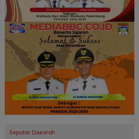
Seputar Daearah