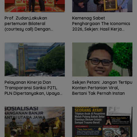
Prof. Zudan,Lakukan
Kemenag Sabet
pertemuan Bilateral
Penghargaan The Iconomics
(courtesy call) Dengan
2026, Sekjen: Hasil Kerja
Deputy Prime Minister
Bersama Pusat dan Daerah
Kerajaan Kamboja,BKN
Siapkan Indonesia Jadi Pusat
Kolaborasi ASN ASEAN
Pelayanan Kinerja Dan
Sekjen Petani: Jangan Tertipu
Transparansi Sanksi P2TL
Konten Pertanian Viral,
PLN Dipertanyakan, Upaya
Bertani Tak Pernah Instan
Konfirmasi GM PLN UID S2JB
Terkesan Tutup Mata