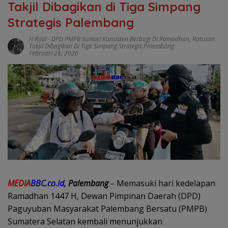
Takjil Dibagikan di Tiga Simpang
Strategis Palembang
H Rijal
-
DPD PMPB Sumsel Konsisten Berbagi Di Ramadhan
,
Ratusan
Takjil Dibagikan Di Tiga Simpang Strategis Palembang
Februari 26, 2026
MEDIA
BBC.co.id,
Palembang
–
Memasuki hari kedelapan
Ramadhan 1447 H, Dewan Pimpinan Daerah (DPD)
Paguyuban Masyarakat Palembang Bersatu (PMPB)
Sumatera Selatan kembali menunjukkan