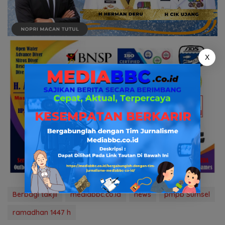
X
Berbagi takjil
mediabbc.co.id
news
pmpb Sumsel
ramadhan 1447 h