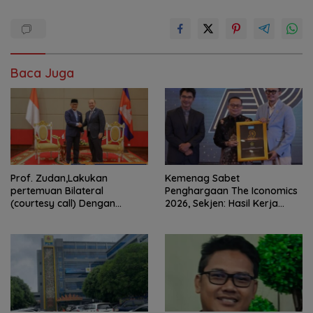
Baca Juga
Prof. Zudan,Lakukan
Kemenag Sabet
pertemuan Bilateral
Penghargaan The Iconomics
(courtesy call) Dengan
2026, Sekjen: Hasil Kerja
Deputy Prime Minister
Bersama Pusat dan Daerah
Kerajaan Kamboja,BKN
Siapkan Indonesia Jadi Pusat
Kolaborasi ASN ASEAN