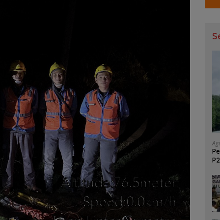
S
Ag
Pe
P2
GM