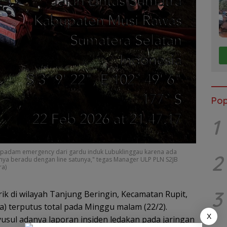
Pop
1
 padam emergency dari gardu induk Lubuklinggau karena ada
2
elnya beradu dengan line satunya," tegas Manager ULP PLN S2JB
ra)
3
strik di wilayah Tanjung Beringin, Kecamatan Rupit,
) terputus total pada Minggu malam (22/2).
X
sul adanya laporan insiden ledakan pada jaringan