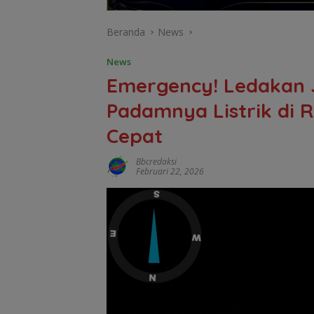
Beranda
News
News
Emergency! Ledakan J
Padamnya Listrik di 
Cepat
Bbcredaksi
Februari 22, 2026