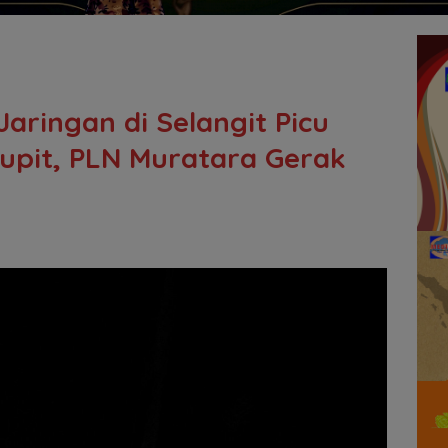
aringan di Selangit Picu
Rupit, PLN Muratara Gerak