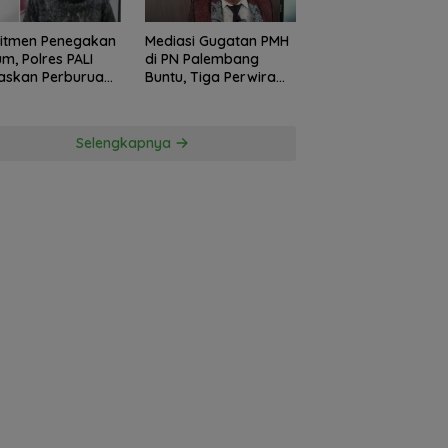
itmen Penegakan
Mediasi Gugatan PMH
m, Polres PALI
di PN Palembang
askan Perburuan
Buntu, Tiga Perwira
ku Penusukan
Polda Sumsel Absen,
ga ke Hutan
Kuasa Hukum
Penggugat
Selengkapnya
Pertanyakan
Komitmen Hormati
Proses Hukum