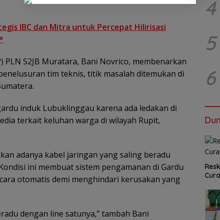
4
gis IBC dan Mitra untuk Percepat Hilirisasi
5
*
) PLN S2JB Muratara, Bani Novrico, membenarkan
6
penelusuran tim teknis, titik masalah ditemukan di
 Sumatera.
gardu induk Lubuklinggau karena ada ledakan di
Dun
media terkait keluhan warga di wilayah Rupit,
kan adanya kabel jaringan yang saling beradu
 Kondisi ini membuat sistem pengamanan di Gardu
Resk
Cur
cara otomatis demi menghindari kerusakan yang
eradu dengan line satunya,” tambah Bani