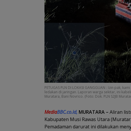
PETUGAS PLN DI LOKASI GANGGUAN : Izin pak, kami
ledakan di jaringan. Laporan warga sekitar, ini kab
Muratara, Bani Novrico. (Foto: Dok. PLN S2JB Murata
Media
BBC.co.id,
MURATARA –
Aliran li
Kabupaten Musi Rawas Utara (Muratara
Pemadaman darurat ini dilakukan menyu