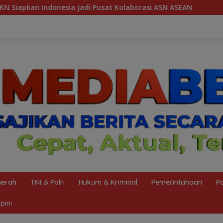
 Kolaborasi ASN ASEAN
Kemenag Sabet Penghargaan The 
erah
TNI & Polri
Hukum & Kriminal
Pemerintahaan
Po
pini