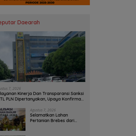
eputar Daearah
ustus 7, 2026
layanan Kinerja Dan Transparansi Sanksi
TL PLN Dipertanyakan, Upaya Konfirmasi
 PLN UID S2JB Terkesan Tutup Mata
Agustus 7, 2026
Selamatkan Lahan
Pertanian Brebes dari
Banjir, Kemendagri
Dorong Program FMNJP