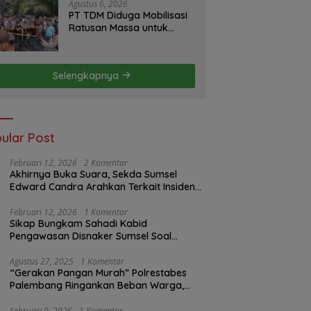
Agustus 6, 2026
PT TDM Diduga Mobilisasi
Ratusan Massa untuk
Halangi Aksi Damai, POSE
RI Tempuh Jalur Hukum
Selengkapnya
ular Post
Februari 12, 2026
2 Komentar
Akhirnya Buka Suara, Sekda Sumsel
Edward Candra Arahkan Terkait Insiden
PTBA Dikonfirmasi ke Disnaker
Februari 12, 2026
1 Komentar
Sikap Bungkam Sahadi Kabid
Pengawasan Disnaker Sumsel Soal
Insiden PTBA: Di Mana Transparansi
Pengawasan K3?
Agustus 27, 2025
1 Komentar
“Gerakan Pangan Murah” Polrestabes
Palembang Ringankan Beban Warga,
Harga Beras Jauh Lebih Terjangkau
Februari 9, 2026
1 Komentar