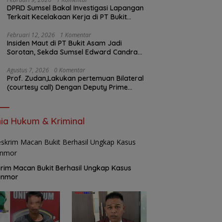
DPRD Sumsel Bakal Investigasi Lapangan
Terkait Kecelakaan Kerja di PT Bukit
Asam
Februari 12, 2026
1 Komentar
Insiden Maut di PT Bukit Asam Jadi
Sorotan, Sekda Sumsel Edward Candra
Bungkam Saat Dikonfirmasi
Agustus 7, 2026
0 Komentar
Prof. Zudan,Lakukan pertemuan Bilateral
(courtesy call) Dengan Deputy Prime
Minister Kerajaan Kamboja,BKN Siapkan
Indonesia Jadi Pusat Kolaborasi ASN
ASEAN
ia Hukum & Kriminal
rim Macan Bukit Berhasil Ungkap Kasus
anmor