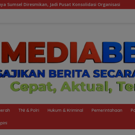
Pusat Konsolidasi Organisasi
NPCI Sumsel Gaspol Menuj
erah
TNI & Polri
Hukum & Kriminal
Pemerintahaan
Po
pini