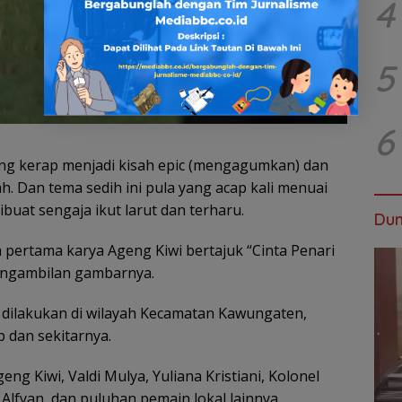
4
5
6
rang kerap menjadi kisah epic (mengagumkan) dan
h. Dan tema sedih ini pula yang acap kali menuai
uat sengaja ikut larut dan terharu.
Dun
m pertama karya Ageng Kiwi bertajuk “Cinta Penari
engambilan gambarnya.
t dilakukan di wilayah Kecamatan Kawungaten,
 dan sekitarnya.
geng Kiwi, Valdi Mulya, Yuliana Kristiani, Kolonel
lfyan, dan puluhan pemain lokal lainnya.