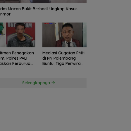
rim Macan Bukit Berhasil Ungkap Kasus
anmor
itmen Penegakan
Mediasi Gugatan PMH
m, Polres PALI
di PN Palembang
askan Perburuan
Buntu, Tiga Perwira
ku Penusukan
Polda Sumsel Absen,
ga ke Hutan
Kuasa Hukum
Penggugat
Selengkapnya
Pertanyakan
Komitmen Hormati
Proses Hukum