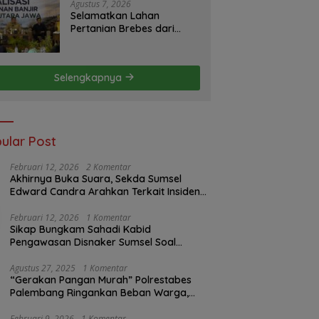
S2JB Terkesan Tutup Mata
Agustus 7, 2026
Selamatkan Lahan
Pertanian Brebes dari
Banjir, Kemendagri
Dorong Program FMNJP
Selengkapnya
ular Post
Februari 12, 2026
2 Komentar
Akhirnya Buka Suara, Sekda Sumsel
Edward Candra Arahkan Terkait Insiden
PTBA Dikonfirmasi ke Disnaker
Februari 12, 2026
1 Komentar
Sikap Bungkam Sahadi Kabid
Pengawasan Disnaker Sumsel Soal
Insiden PTBA: Di Mana Transparansi
Pengawasan K3?
Agustus 27, 2025
1 Komentar
“Gerakan Pangan Murah” Polrestabes
Palembang Ringankan Beban Warga,
Harga Beras Jauh Lebih Terjangkau
Februari 9, 2026
1 Komentar