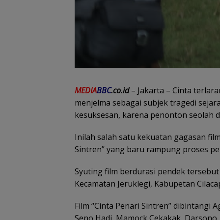
MEDIA
BBC
.co.id
– Jakarta – Cinta terla
menjelma sebagai subjek tragedi sejara
kesuksesan, karena penonton seolah dib
Inilah salah satu kekuatan gagasan fil
Sintren” yang baru rampung proses p
Syuting film berdurasi pendek tersebu
Kecamatan Jeruklegi, Kabupetan Cilacap
Film “Cinta Penari Sintren” dibintangi A
Seno Hadi, Mamock Cekakak, Darsono, A