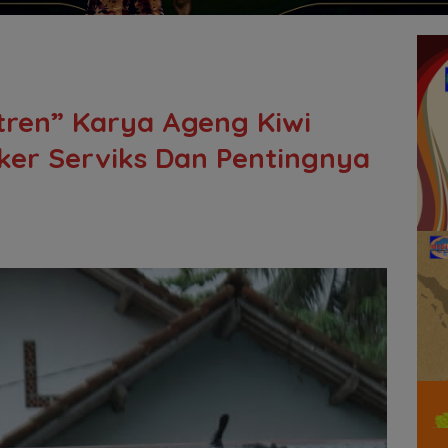
ntren” Karya Ageng Kiwi
er Serviks Dan Pentingnya