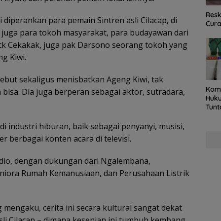
Resk
i diperankan para pemain Sintren asli Cilacap, di
Cur
juga para tokoh masyarakat, para budayawan dari
ck Cekakak, juga pak Darsono seorang tokoh yang
ng Kiwi.
ebut sekaligus menisbatkan Ageng Kiwi, tak
Kom
bisa. Dia juga berperan sebagai aktor, sutradara,
Huku
Tunt
Pela
Hing
di industri hiburan, baik sebagai penyanyi, musisi,
 berbagai konten acara di televisi.
tudio, dengan dukungan dari Ngalembana,
iora Rumah Kemanusiaan, dan Perusahaan Listrik
mengaku, cerita ini secara kultural sangat dekat
li Cilacap – dimana kesenian ini tumbuh kembang