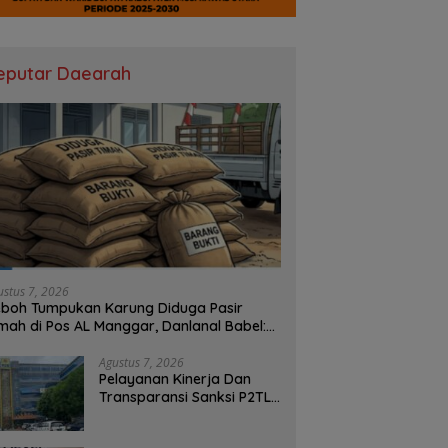
eputar Daearah
ustus 7, 2026
boh Tumpukan Karung Diduga Pasir
mah di Pos AL Manggar, Danlanal Babel:
sih Kami Dalami
Agustus 7, 2026
Pelayanan Kinerja Dan
Transparansi Sanksi P2TL
PLN Dipertanyakan, Upaya
Konfirmasi GM PLN UID