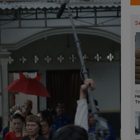
S
Ag
He
Ti
Ma