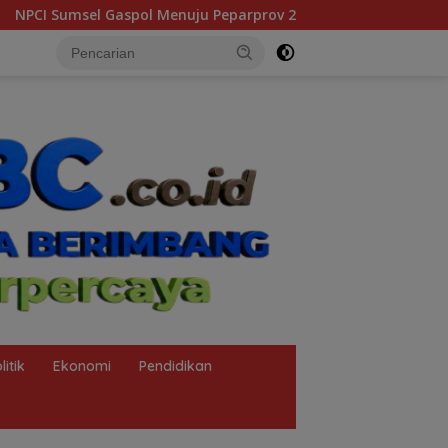
u Peparprov 2027, Latihan Bersama Digelar di Baturaja
litik
Ekonomi
Pendidikan