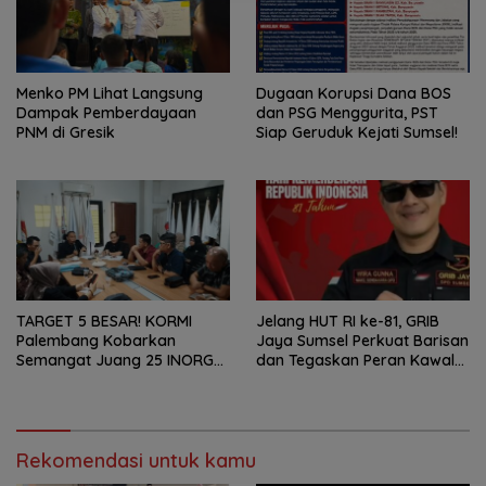
Menko PM Lihat Langsung
Dugaan Korupsi Dana BOS
Dampak Pemberdayaan
dan PSG Menggurita, PST
PNM di Gresik
Siap Geruduk Kejati Sumsel!
TARGET 5 BESAR! KORMI
Jelang HUT RI ke-81, GRIB
Palembang Kobarkan
Jaya Sumsel Perkuat Barisan
Semangat Juang 25 INORGA
dan Tegaskan Peran Kawal
Menuju FORPROV II Sumsel
Aspirasi Rakyat.
2026!
Rekomendasi untuk kamu