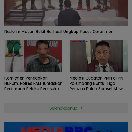
Reskrim Macan Bukit Berhasil Ungkap Kasus Curanmor
Komitmen Penegakan
Mediasi Gugatan PMH di PN
Hukum, Polres PALI Tuntaskan
Palembang Buntu, Tiga
Perburuan Pelaku Penusukan
Perwira Polda Sumsel Absen,
Hingga ke Hutan
Kuasa Hukum Penggugat
Pertanyakan Komitmen
Hormati Proses Hukum
Selengkapnya