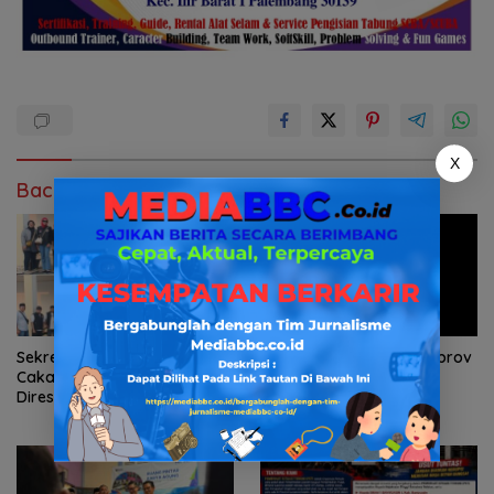
X
Baca Juga
Sekretariat DPD Forum
GENCAR Ultimatum Pemprov
Cakar Sriwijaya Sumsel
Sumsel soal Karhutla:
Diresmikan, Jadi Pusat
Jangan Tunggu Asap
Konsolidasi Organisasi
Mengepung Rakyat, Negara
Harus Bergerak