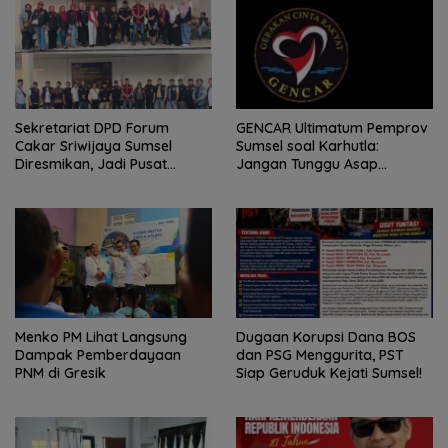
Sekretariat DPD Forum
GENCAR Ultimatum Pemprov
Cakar Sriwijaya Sumsel
Sumsel soal Karhutla:
Diresmikan, Jadi Pusat
Jangan Tunggu Asap
Konsolidasi Organisasi
Mengepung Rakyat, Negara
Harus Bergerak
Menko PM Lihat Langsung
Dugaan Korupsi Dana BOS
Dampak Pemberdayaan
dan PSG Menggurita, PST
PNM di Gresik
Siap Geruduk Kejati Sumsel!