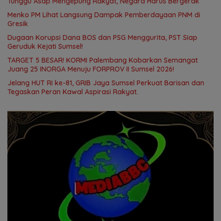
Tunggu Asap Mengepung Rakyat, Negara Harus Bergerak
Menko PM Lihat Langsung Dampak Pemberdayaan PNM di
Gresik
Dugaan Korupsi Dana BOS dan PSG Menggurita, PST Siap
Geruduk Kejati Sumsel!
TARGET 5 BESAR! KORMI Palembang Kobarkan Semangat
Juang 25 INORGA Menuju FORPROV II Sumsel 2026!
Jelang HUT RI ke-81, GRIB Jaya Sumsel Perkuat Barisan dan
Tegaskan Peran Kawal Aspirasi Rakyat.