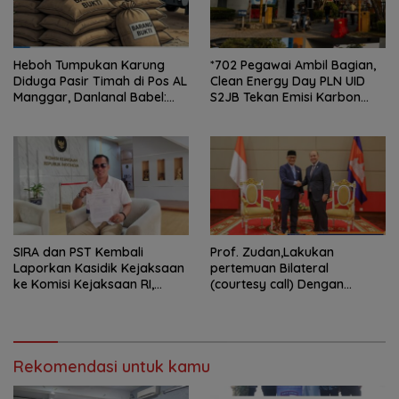
Heboh Tumpukan Karung
*702 Pegawai Ambil Bagian,
Diduga Pasir Timah di Pos AL
Clean Energy Day PLN UID
Manggar, Danlanal Babel:
S2JB Tekan Emisi Karbon
Masih Kami Dalami
hingga 15 Ton*
SIRA dan PST Kembali
Prof. Zudan,Lakukan
Laporkan Kasidik Kejaksaan
pertemuan Bilateral
ke Komisi Kejaksaan RI,
(courtesy call) Dengan
Soroti Dugaan
Deputy Prime Minister
Ketidakterbukaan
Kerajaan Kamboja,BKN
Penanganan Kasus Irigasi Air
Siapkan Indonesia Jadi Pusat
Lemutu
Kolaborasi ASN ASEAN
Rekomendasi untuk kamu