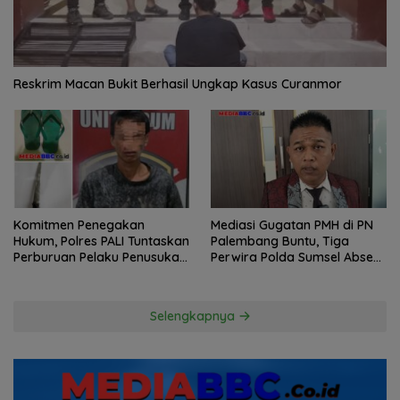
Reskrim Macan Bukit Berhasil Ungkap Kasus Curanmor
Komitmen Penegakan
Mediasi Gugatan PMH di PN
Hukum, Polres PALI Tuntaskan
Palembang Buntu, Tiga
Perburuan Pelaku Penusukan
Perwira Polda Sumsel Absen,
Hingga ke Hutan
Kuasa Hukum Penggugat
Pertanyakan Komitmen
Hormati Proses Hukum
Selengkapnya