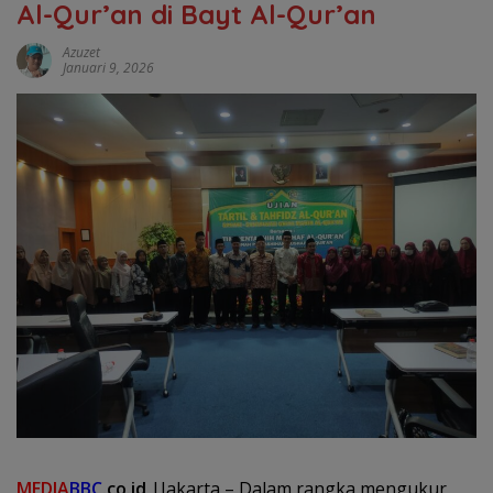
Al-Qur’an di Bayt Al-Qur’an
Azuzet
Januari 9, 2026
MEDIA
BBC
.co.id
|Jakarta – Dalam rangka mengukur