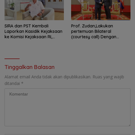
SIRA dan PST Kembali
Prof. Zudan,Lakukan
Laporkan Kasidik Kejaksaan
pertemuan Bilateral
ke Komisi Kejaksaan RI,
(courtesy call) Dengan
Soroti Dugaan
Deputy Prime Minister
Ketidakterbukaan
Kerajaan Kamboja,BKN
Penanganan Kasus Irigasi Air
Siapkan Indonesia Jadi Pusat
Lemutu
Kolaborasi ASN ASEAN
Tinggalkan Balasan
Alamat email Anda tidak akan dipublikasikan.
Ruas yang wajib
ditandai
*