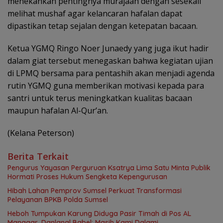
menekankan pentingnya murajaah dengan sesekali
melihat mushaf agar kelancaran hafalan dapat
dipastikan tetap sejalan dengan ketepatan bacaan.
Ketua YGMQ Ringo Noer Junaedy yang juga ikut hadir
dalam giat tersebut menegaskan bahwa kegiatan ujian
di LPMQ bersama para pentashih akan menjadi agenda
rutin YGMQ guna memberikan motivasi kepada para
santri untuk terus meningkatkan kualitas bacaan
maupun hafalan Al-Qur’an.
(Kelana Peterson)
Berita Terkait
Pengurus Yayasan Perguruan Ksatrya Lima Satu Minta Publik
Hormati Proses Hukum Sengketa Kepengurusan
Hibah Lahan Pemprov Sumsel Perkuat Transformasi
Pelayanan BPKB Polda Sumsel
Heboh Tumpukan Karung Diduga Pasir Timah di Pos AL
Manggar, Danlanal Babel: Masih Kami Dalami