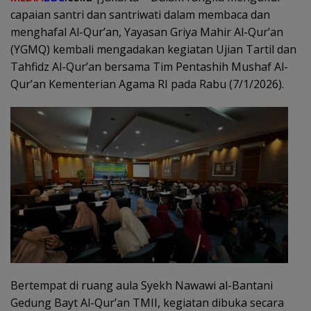
capaian santri dan santriwati dalam membaca dan
menghafal Al-Qur’an, Yayasan Griya Mahir Al-Qur’an
(YGMQ) kembali mengadakan kegiatan Ujian Tartil dan
Tahfidz Al-Qur’an bersama Tim Pentashih Mushaf Al-
Qur’an Kementerian Agama RI pada Rabu (7/1/2026).
Bertempat di ruang aula Syekh Nawawi al-Bantani
Gedung Bayt Al-Qur’an TMII, kegiatan dibuka secara