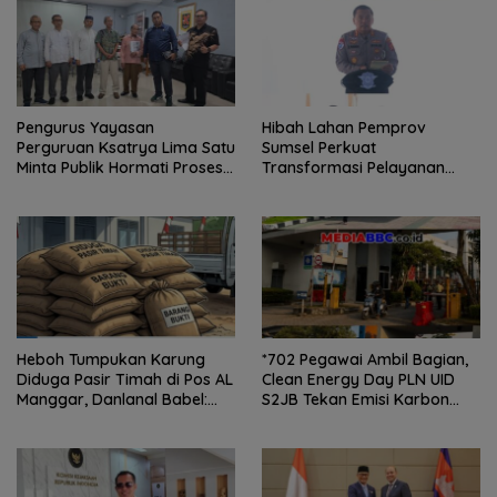
Pengurus Yayasan
Hibah Lahan Pemprov
Perguruan Ksatrya Lima Satu
Sumsel Perkuat
Minta Publik Hormati Proses
Transformasi Pelayanan
Hukum Sengketa
BPKB Polda Sumsel
Kepengurusan
Heboh Tumpukan Karung
*702 Pegawai Ambil Bagian,
Diduga Pasir Timah di Pos AL
Clean Energy Day PLN UID
Manggar, Danlanal Babel:
S2JB Tekan Emisi Karbon
Masih Kami Dalami
hingga 15 Ton*