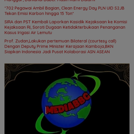
*702 Pegawai Ambil Bagian, Clean Energy Day PLN UID S2JB
Tekan Emisi Karbon hingga 15 Ton*
SIRA dan PST Kembali Laporkan Kasidik Kejaksaan ke Komisi
Kejaksaan RI, Soroti Dugaan Ketidakterbukaan Penanganan
Kasus Irigasi Air Lemutu
Prof. Zudan,Lakukan pertemuan Bilateral (courtesy call)
Dengan Deputy Prime Minister Kerajaan Kamboja,BKN
Siapkan Indonesia Jadi Pusat Kolaborasi ASN ASEAN