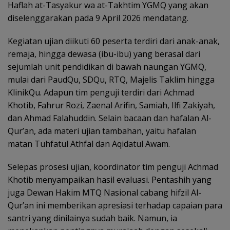
Haflah at-Tasyakur wa at-Takhtim YGMQ yang akan
diselenggarakan pada 9 April 2026 mendatang.
Kegiatan ujian diikuti 60 peserta terdiri dari anak-anak,
remaja, hingga dewasa (ibu-ibu) yang berasal dari
sejumlah unit pendidikan di bawah naungan YGMQ,
mulai dari PaudQu, SDQu, RTQ, Majelis Taklim hingga
KlinikQu. Adapun tim penguji terdiri dari Achmad
Khotib, Fahrur Rozi, Zaenal Arifin, Samiah, Ilfi Zakiyah,
dan Ahmad Falahuddin. Selain bacaan dan hafalan Al-
Qur’an, ada materi ujian tambahan, yaitu hafalan
matan Tuhfatul Athfal dan Aqidatul Awam.
Selepas prosesi ujian, koordinator tim penguji Achmad
Khotib menyampaikan hasil evaluasi. Pentashih yang
juga Dewan Hakim MTQ Nasional cabang hifzil Al-
Qur’an ini memberikan apresiasi terhadap capaian para
santri yang dinilainya sudah baik. Namun, ia