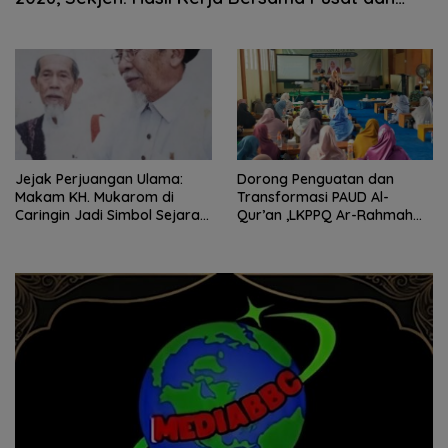
Daerah
Jejak Perjuangan Ulama:
Dorong Penguatan dan
Makam KH. Mukarom di
Transformasi PAUD Al-
Caringin Jadi Simbol Sejarah
Qur’an ,LKPPQ Ar-Rahmah
dan Peradaban Pesantren
Gelar Seminar Nasional