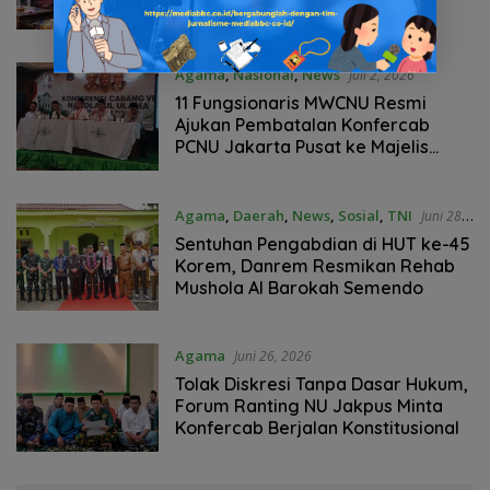
Metro, Momentum Syukur dan
Pelepasan Santri
Agama
,
Nasional
,
News
Juli 2, 2026
11 Fungsionaris MWCNU Resmi
Ajukan Pembatalan Konfercab
PCNU Jakarta Pusat ke Majelis
Tahkim PBNU
Agama
,
Daerah
,
News
,
Sosial
,
TNI
Juni 28,
2026
Sentuhan Pengabdian di HUT ke-45
Korem, Danrem Resmikan Rehab
Mushola Al Barokah Semendo
Agama
Juni 26, 2026
Tolak Diskresi Tanpa Dasar Hukum,
Forum Ranting NU Jakpus Minta
Konfercab Berjalan Konstitusional