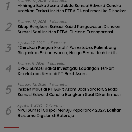
1
Februari 12, 2026
2 Komentar
Akhirnya Buka Suara, Sekda Sumsel Edward Candra
Arahkan Terkait Insiden PTBA Dikonfirmasi ke Disnaker
2
Februari 12, 2026
1 Komentar
Sikap Bungkam Sahadi Kabid Pengawasan Disnaker
Sumsel Soal Insiden PTBA: Di Mana Transparansi
Pengawasan K3?
3
Agustus 27, 2025
1 Komentar
“Gerakan Pangan Murah” Polrestabes Palembang
Ringankan Beban Warga, Harga Beras Jauh Lebih
Terjangkau
4
Februari 9, 2026
1 Komentar
DPRD Sumsel Bakal Investigasi Lapangan Terkait
Kecelakaan Kerja di PT Bukit Asam
5
Februari 12, 2026
1 Komentar
Insiden Maut di PT Bukit Asam Jadi Sorotan, Sekda
Sumsel Edward Candra Bungkam Saat Dikonfirmasi
6
Agustus 9, 2026
0 Komentar
NPCI Sumsel Gaspol Menuju Peparprov 2027, Latihan
Bersama Digelar di Baturaja