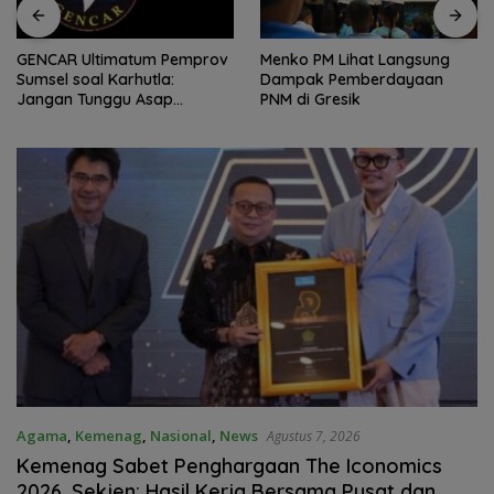
GENCAR Ultimatum Pemprov
Menko PM Lihat Langsung
Sumsel soal Karhutla:
Dampak Pemberdayaan
Jangan Tunggu Asap
PNM di Gresik
Mengepung Rakyat, Negara
Harus Bergerak
Agama
,
Kemenag
,
Nasional
,
News
Agustus 7, 2026
Kemenag Sabet Penghargaan The Iconomics
2026, Sekjen: Hasil Kerja Bersama Pusat dan