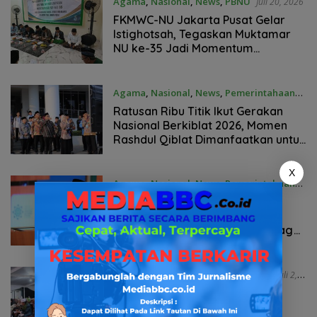
Agama
,
Nasional
,
News
,
PBNU
Juli 20, 2026
FKMWC-NU Jakarta Pusat Gelar
Istighotsah, Tegaskan Muktamar
NU ke-35 Jadi Momentum
Penguatan Khidmat untuk Umat
Agama
,
Nasional
,
News
,
Pemerintahaan
Juli 17, 2026
Ratusan Ribu Titik Ikut Gerakan
Nasional Berkiblat 2026, Momen
Rashdul Qiblat Dimanfaatkan untuk
Akurasi Arah Salat
X
Agama
,
Nasional
,
News
,
Pemerintahaan
Juli 13, 2026
Fenomena Matahari Di Atas
Kakbah (Rashdul Qiblat)
Diperkirakan 15-16 Juli, Kemenag
Ajak Warga Cek Ulang Arah Kiblat
Agama
,
Budaya
,
News
,
Pendidikan
Juli 2,
2026
Haflah Akhirussanah Pondok
Pesantren Baitul Makmur Kota