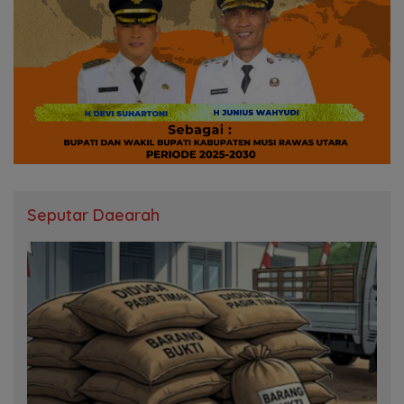
Seputar Daearah