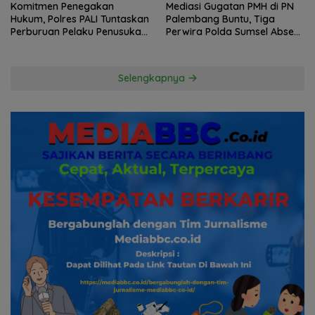
Komitmen Penegakan
Mediasi Gugatan PMH di PN
Hukum, Polres PALI Tuntaskan
Palembang Buntu, Tiga
Perburuan Pelaku Penusukan
Perwira Polda Sumsel Absen,
Hingga ke Hutan
Kuasa Hukum Penggugat
Pertanyakan Komitmen
Hormati Proses Hukum
Selengkapnya