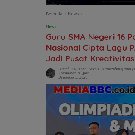
Beranda
News
News
Guru SMA Negeri 16 P
Nasional Cipta Lagu PA
Jadi Pusat Kreativitas
H Rijal
-
Guru SMA Negeri 16 Palembang Raih Juar
Kreativitas Religius
Desember 3, 2025