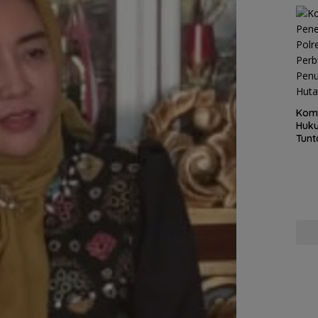
Kom
Huku
Tunt
Pela
Hing