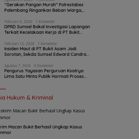
“Gerakan Pangan Murah” Polrestabes
Palembang Ringankan Beban Warga,
Harga Beras Jauh Lebih Terjangkau
Februari 9, 2026
1 Komentar
DPRD Sumsel Bakal Investigasi Lapangan
Terkait Kecelakaan Kerja di PT Bukit
Asam
Februari 12, 2026
1 Komentar
Insiden Maut di PT Bukit Asam Jadi
Sorotan, Sekda Sumsel Edward Candra
Bungkam Saat Dikonfirmasi
Agustus 7, 2026
0 Komentar
Pengurus Yayasan Perguruan Ksatrya
Lima Satu Minta Publik Hormati Proses
Hukum Sengketa Kepengurusan
ia Hukum & Kriminal
rim Macan Bukit Berhasil Ungkap Kasus
anmor