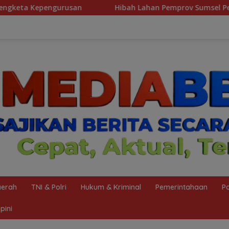
ibah Lahan Pemprov Sumsel Perkuat Transformasi Pelayanan B
erah
TNI & Polri
Hukum & Kriminal
Pemerintahaan
Po
pini