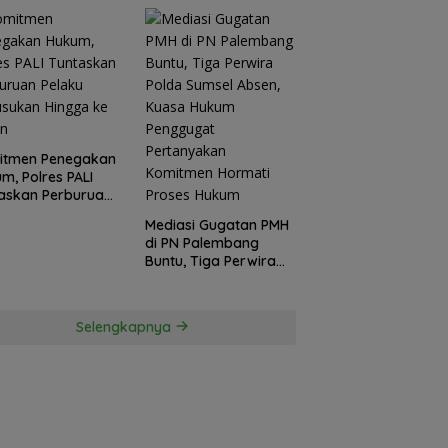
itmen Penegakan
m, Polres PALI
askan Perburuan
ku Penusukan
Mediasi Gugatan PMH
ga ke Hutan
di PN Palembang
Buntu, Tiga Perwira
Polda Sumsel Absen,
Kuasa Hukum
Penggugat
Selengkapnya
Pertanyakan
Komitmen Hormati
Proses Hukum