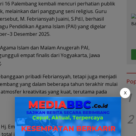
i 16 Palembang kembali mencuri perhatian publik
k, melainkan dari panggung seni religius. Guru
rsebut, M. Febriansyah Juaini, S.Pd.I, berhasil
agu Pendidikan Agama Islam (PAI) yang digelar
ber–3 Desember 2025.
n Agama Islam dan Malam Anugerah PAI,
ngguli empat finalis dari Yogyakarta, Jawa
.
banggaan pribadi Febriansyah, tetapi juga menjadi
Pop
lembang yang dalam beberapa tahun terakhir mulai
 atmosfer kreativitas yang kuat, terutama pada
1
X
2
Hj. Ema Nurnisya Putri, MM, menjadi figur penting
total ia berikan sejak babak penyisihan hingga