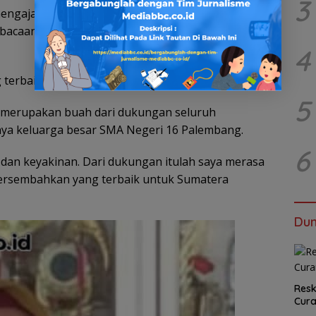
3
 mengajak guru dan siswa berkumpul di musholla
bacaan Surah Yasin bersama sebagai wujud
4
 terbaik”
5
 merupakan buah dari dukungan seluruh
ya keluarga besar SMA Negeri 16 Palembang.
6
dan keyakinan. Dari dukungan itulah saya merasa
ersembahkan yang terbaik untuk Sumatera
Dun
Resk
Cur