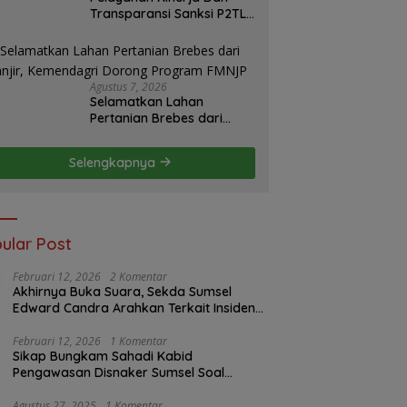
Transparansi Sanksi P2TL
PLN Dipertanyakan, Upaya
Konfirmasi GM PLN UID
S2JB Terkesan Tutup Mata
Agustus 7, 2026
Selamatkan Lahan
Pertanian Brebes dari
Banjir, Kemendagri
Dorong Program FMNJP
Selengkapnya
ular Post
Februari 12, 2026
2 Komentar
Akhirnya Buka Suara, Sekda Sumsel
Edward Candra Arahkan Terkait Insiden
PTBA Dikonfirmasi ke Disnaker
Februari 12, 2026
1 Komentar
Sikap Bungkam Sahadi Kabid
Pengawasan Disnaker Sumsel Soal
Insiden PTBA: Di Mana Transparansi
Pengawasan K3?
Agustus 27, 2025
1 Komentar