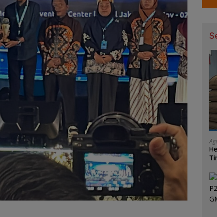
S
Ag
He
Ti
Ma