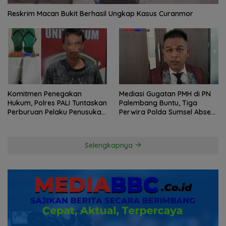
Reskrim Macan Bukit Berhasil Ungkap Kasus Curanmor
Komitmen Penegakan
Mediasi Gugatan PMH di PN
Hukum, Polres PALI Tuntaskan
Palembang Buntu, Tiga
Perburuan Pelaku Penusukan
Perwira Polda Sumsel Absen,
Hingga ke Hutan
Kuasa Hukum Penggugat
Pertanyakan Komitmen
Hormati Proses Hukum
Selengkapnya