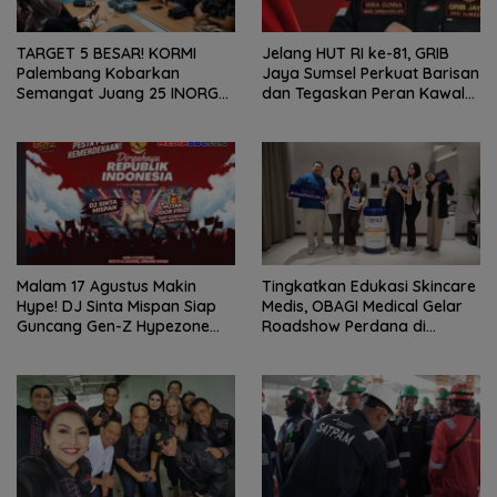
TARGET 5 BESAR! KORMI
Jelang HUT RI ke-81, GRIB
Palembang Kobarkan
Jaya Sumsel Perkuat Barisan
Semangat Juang 25 INORGA
dan Tegaskan Peran Kawal
Menuju FORPROV II Sumsel
Aspirasi Rakyat.
2026!
Malam 17 Agustus Makin
Tingkatkan Edukasi Skincare
Hype! DJ Sinta Mispan Siap
Medis, OBAGI Medical Gelar
Guncang Gen-Z Hypezone
Roadshow Perdana di
Palembang
Foreverskin Clinic