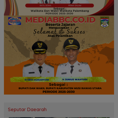
Seputar Daearah