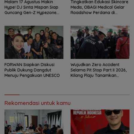
Malam 17 Agustus Makin
Tingkatkan Edukasi Skincare
Hype! DJ Sinta Mispan Siap
Medis, OBAGI Medical Gelar
Guncang Gen-Z Hypezone
Roadshow Perdana di
Palembang
Foreverskin Clinic
FORWAN Siapkan Diskusi
Wujudkan Zero Accident
Publik Dukung Dangdut
Selama Pit Stop Part II 2026,
Menuju Pengakuan UNESCO
Kilang Plaju Tanamkan
Budaya HSSE Melalui Safety
Campaign
Rekomendasi untuk kamu