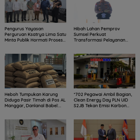
Pengurus Yayasan
Hibah Lahan Pemprov
Perguruan Ksatrya Lima Satu
Sumsel Perkuat
Minta Publik Hormati Proses
Transformasi Pelayanan
Hukum Sengketa
BPKB Polda Sumsel
Kepengurusan
Heboh Tumpukan Karung
*702 Pegawai Ambil Bagian,
Diduga Pasir Timah di Pos AL
Clean Energy Day PLN UID
Manggar, Danlanal Babel:
S2JB Tekan Emisi Karbon
Masih Kami Dalami
hingga 15 Ton*