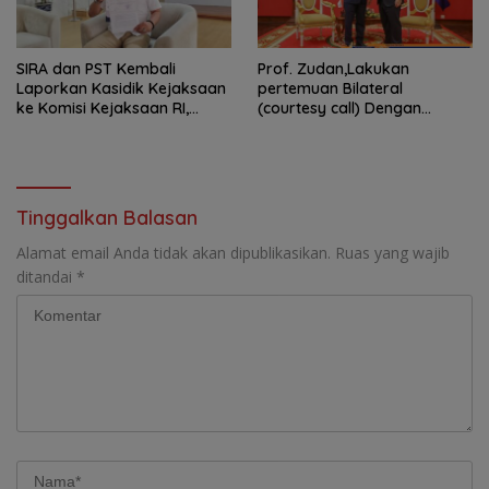
SIRA dan PST Kembali
Prof. Zudan,Lakukan
Laporkan Kasidik Kejaksaan
pertemuan Bilateral
ke Komisi Kejaksaan RI,
(courtesy call) Dengan
Soroti Dugaan
Deputy Prime Minister
Ketidakterbukaan
Kerajaan Kamboja,BKN
Penanganan Kasus Irigasi Air
Siapkan Indonesia Jadi Pusat
Lemutu
Kolaborasi ASN ASEAN
Tinggalkan Balasan
Alamat email Anda tidak akan dipublikasikan.
Ruas yang wajib
ditandai
*