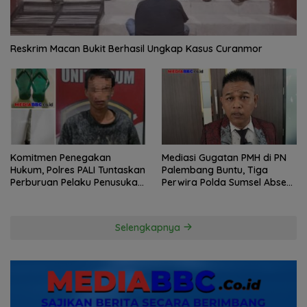
Reskrim Macan Bukit Berhasil Ungkap Kasus Curanmor
Komitmen Penegakan
Mediasi Gugatan PMH di PN
Hukum, Polres PALI Tuntaskan
Palembang Buntu, Tiga
Perburuan Pelaku Penusukan
Perwira Polda Sumsel Absen,
Hingga ke Hutan
Kuasa Hukum Penggugat
Pertanyakan Komitmen
Hormati Proses Hukum
Selengkapnya