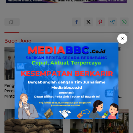
X
Baca Juga
Pengurus Yayasan
Hibah Lahan Pemprov
Perguruan Ksatrya Lima Satu
Sumsel Perkuat
Minta Publik Hormati Proses
Transformasi Pelayanan
Hukum Sengketa
BPKB Polda Sumsel
Kepengurusan