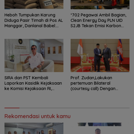
Heboh Tumpukan Karung
*702 Pegawai Ambil Bagian,
Diduga Pasir Timah di Pos AL
Clean Energy Day PLN UID
Manggar, Danlanal Babel:
S2JB Tekan Emisi Karbon
Masih Kami Dalami
hingga 15 Ton*
SIRA dan PST Kembali
Prof. Zudan,Lakukan
Laporkan Kasidik Kejaksaan
pertemuan Bilateral
ke Komisi Kejaksaan RI,
(courtesy call) Dengan
Soroti Dugaan
Deputy Prime Minister
Ketidakterbukaan
Kerajaan Kamboja,BKN
Penanganan Kasus Irigasi Air
Siapkan Indonesia Jadi Pusat
Lemutu
Kolaborasi ASN ASEAN
Rekomendasi untuk kamu