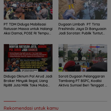
PT TDM Diduga Mobilisasi
Dugaan Limbah PT Tirta
Ratusan Massa untuk Halangi
Freshindo Jaya Di Banyuasin
Aksi Damai, POSE RI Tempuh
Jadi Sorotan: Publik Tuntut
Jalur Hukum
Transparansi Pemerintah
dan Perusahaan
Diduga Oknum Pol Airud Jadi
Soroti Dugaan Pelanggaran
Broker Minyak Ilegal, Uang
Tambang PT BSPC, Koalisi
Rp88 Juta Milik Toke Muba
Aktivis Sumsel Beri Tenggat 1
Hilang Tanpa Jejak
Minggu ke Pemerintah
Rekomendasi untuk kamu