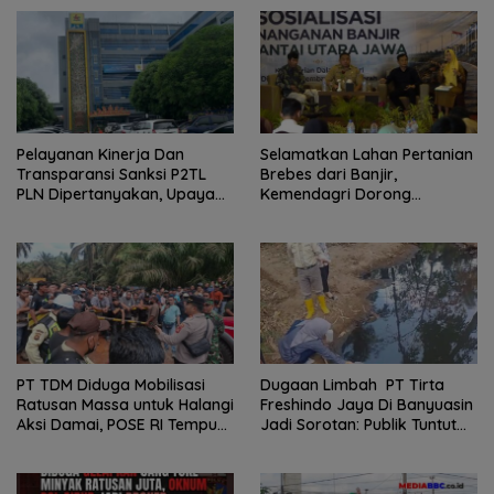
Pelayanan Kinerja Dan
Selamatkan Lahan Pertanian
Transparansi Sanksi P2TL
Brebes dari Banjir,
PLN Dipertanyakan, Upaya
Kemendagri Dorong
Konfirmasi GM PLN UID S2JB
Program FMNJP
Terkesan Tutup Mata
PT TDM Diduga Mobilisasi
Dugaan Limbah PT Tirta
Ratusan Massa untuk Halangi
Freshindo Jaya Di Banyuasin
Aksi Damai, POSE RI Tempuh
Jadi Sorotan: Publik Tuntut
Jalur Hukum
Transparansi Pemerintah
dan Perusahaan