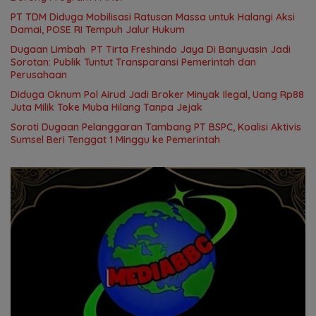
PT TDM Diduga Mobilisasi Ratusan Massa untuk Halangi Aksi
Damai, POSE RI Tempuh Jalur Hukum
Dugaan Limbah PT Tirta Freshindo Jaya Di Banyuasin Jadi
Sorotan: Publik Tuntut Transparansi Pemerintah dan
Perusahaan
Diduga Oknum Pol Airud Jadi Broker Minyak Ilegal, Uang Rp88
Juta Milik Toke Muba Hilang Tanpa Jejak
Soroti Dugaan Pelanggaran Tambang PT BSPC, Koalisi Aktivis
Sumsel Beri Tenggat 1 Minggu ke Pemerintah