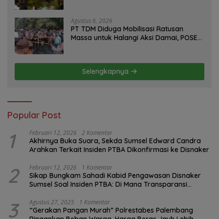
Program FMNJP
Agustus 6, 2026
PT TDM Diduga Mobilisasi Ratusan
Massa untuk Halangi Aksi Damai, POSE
RI Tempuh Jalur Hukum
Selengkapnya
Popular Post
1
Februari 12, 2026
2 Komentar
Akhirnya Buka Suara, Sekda Sumsel Edward Candra
Arahkan Terkait Insiden PTBA Dikonfirmasi ke Disnaker
2
Februari 12, 2026
1 Komentar
Sikap Bungkam Sahadi Kabid Pengawasan Disnaker
Sumsel Soal Insiden PTBA: Di Mana Transparansi
Pengawasan K3?
3
Agustus 27, 2025
1 Komentar
“Gerakan Pangan Murah” Polrestabes Palembang
Ringankan Beban Warga, Harga Beras Jauh Lebih