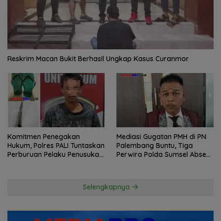
Reskrim Macan Bukit Berhasil Ungkap Kasus Curanmor
Komitmen Penegakan
Mediasi Gugatan PMH di PN
Hukum, Polres PALI Tuntaskan
Palembang Buntu, Tiga
Perburuan Pelaku Penusukan
Perwira Polda Sumsel Absen,
Hingga ke Hutan
Kuasa Hukum Penggugat
Pertanyakan Komitmen
Hormati Proses Hukum
Selengkapnya