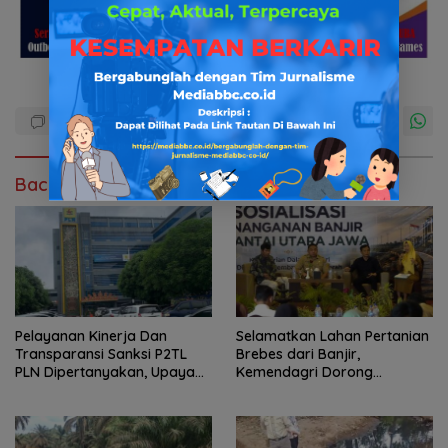
Baca Juga
Pelayanan Kinerja Dan
Selamatkan Lahan Pertanian
Transparansi Sanksi P2TL
Brebes dari Banjir,
PLN Dipertanyakan, Upaya
Kemendagri Dorong
Konfirmasi GM PLN UID S2JB
Program FMNJP
Terkesan Tutup Mata