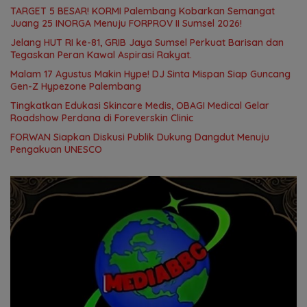
TARGET 5 BESAR! KORMI Palembang Kobarkan Semangat
Juang 25 INORGA Menuju FORPROV II Sumsel 2026!
Jelang HUT RI ke-81, GRIB Jaya Sumsel Perkuat Barisan dan
Tegaskan Peran Kawal Aspirasi Rakyat.
Malam 17 Agustus Makin Hype! DJ Sinta Mispan Siap Guncang
Gen-Z Hypezone Palembang
Tingkatkan Edukasi Skincare Medis, OBAGI Medical Gelar
Roadshow Perdana di Foreverskin Clinic
FORWAN Siapkan Diskusi Publik Dukung Dangdut Menuju
Pengakuan UNESCO