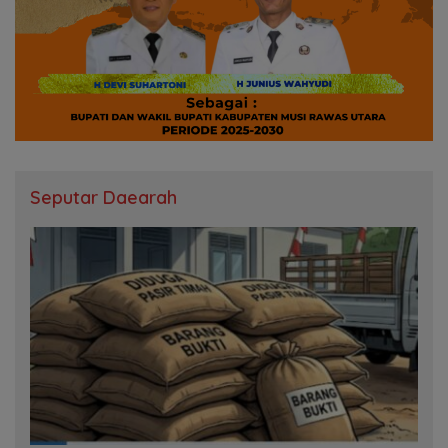
Seputar Daearah