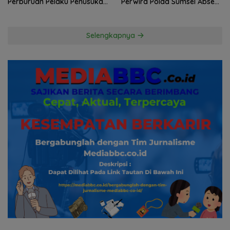
Perburuan Pelaku Penusukan
Perwira Polda Sumsel Absen,
Hingga ke Hutan
Kuasa Hukum Penggugat
Pertanyakan Komitmen
Hormati Proses Hukum
Selengkapnya