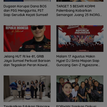
Dugaan Korupsi Dana BOS
TARGET 5 BESAR! KORMI
dan PSG Menggurita, PST
Palembang Kobarkan
Siap Geruduk Kejati Sumsel!
Semangat Juang 25 INORGA
Menuju FORPROV II Sumsel
2026!
Jelang HUT RI ke-81, GRIB
Malam 17 Agustus Makin
Jaya Sumsel Perkuat Barisan
Hype! DJ Sinta Mispan Siap
dan Tegaskan Peran Kawal
Guncang Gen-Z Hypezone
Aspirasi Rakyat.
Palembang
Tingkatkan Edukasi Skincare
FORWAN Siapkan Diskusi