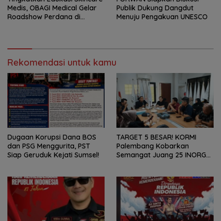
Medis, OBAGI Medical Gelar
Publik Dukung Dangdut
Roadshow Perdana di
Menuju Pengakuan UNESCO
Foreverskin Clinic
Rekomendasi untuk kamu
Dugaan Korupsi Dana BOS
TARGET 5 BESAR! KORMI
dan PSG Menggurita, PST
Palembang Kobarkan
Siap Geruduk Kejati Sumsel!
Semangat Juang 25 INORGA
Menuju FORPROV II Sumsel
2026!