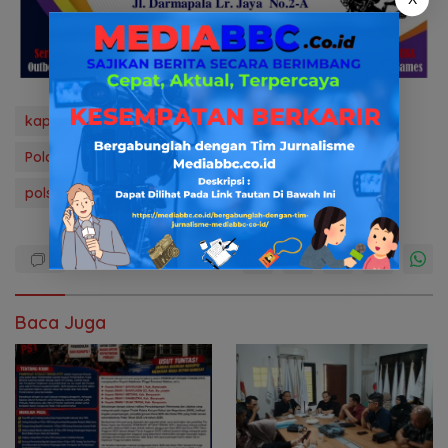
kapolsek ib 1palembang
media bbc.co.id
news
Polda Sumsel
polrestabes Palembang
polri
polsek ib1
Baca Juga