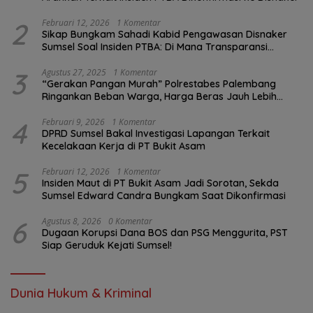
2
Februari 12, 2026
1 Komentar
Sikap Bungkam Sahadi Kabid Pengawasan Disnaker
Sumsel Soal Insiden PTBA: Di Mana Transparansi
Pengawasan K3?
3
Agustus 27, 2025
1 Komentar
“Gerakan Pangan Murah” Polrestabes Palembang
Ringankan Beban Warga, Harga Beras Jauh Lebih
Terjangkau
4
Februari 9, 2026
1 Komentar
DPRD Sumsel Bakal Investigasi Lapangan Terkait
Kecelakaan Kerja di PT Bukit Asam
5
Februari 12, 2026
1 Komentar
Insiden Maut di PT Bukit Asam Jadi Sorotan, Sekda
Sumsel Edward Candra Bungkam Saat Dikonfirmasi
6
Agustus 8, 2026
0 Komentar
Dugaan Korupsi Dana BOS dan PSG Menggurita, PST
Siap Geruduk Kejati Sumsel!
Dunia Hukum & Kriminal