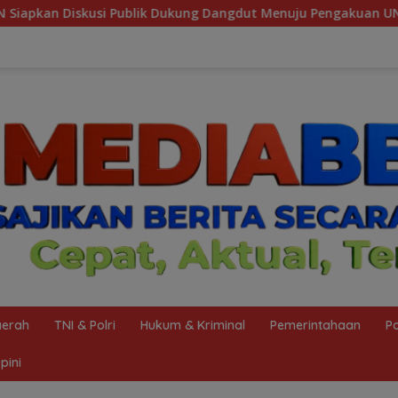
 Dangdut Menuju Pengakuan UNESCO
Wujudkan Zero Acc
erah
TNI & Polri
Hukum & Kriminal
Pemerintahaan
Po
pini