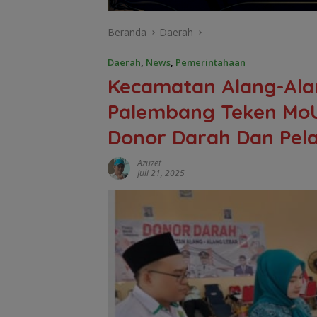
Beranda
Daerah
Daerah
,
News
,
Pemerintahaan
Kecamatan Alang-Ala
Palembang Teken MoU
Donor Darah Dan Pel
Azuzet
Juli 21, 2025