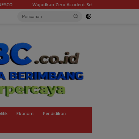
ident Selama Pit Stop Part II 2026, Kilang Plaju Tanamkan Bu
litik
Ekonomi
Pendidikan