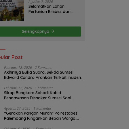
S2JB Terkesan Tutup Mata
Agustus 7, 2026
Selamatkan Lahan
Pertanian Brebes dari
Banjir, Kemendagri
Dorong Program FMNJP
Selengkapnya
ular Post
Februari 12, 2026
2 Komentar
Akhirnya Buka Suara, Sekda Sumsel
Edward Candra Arahkan Terkait Insiden
PTBA Dikonfirmasi ke Disnaker
Februari 12, 2026
1 Komentar
Sikap Bungkam Sahadi Kabid
Pengawasan Disnaker Sumsel Soal
Insiden PTBA: Di Mana Transparansi
Pengawasan K3?
Agustus 27, 2025
1 Komentar
“Gerakan Pangan Murah” Polrestabes
Palembang Ringankan Beban Warga,
Harga Beras Jauh Lebih Terjangkau
Februari 9, 2026
1 Komentar