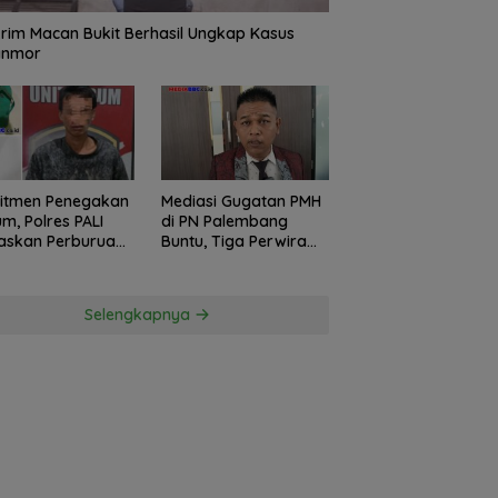
rim Macan Bukit Berhasil Ungkap Kasus
anmor
itmen Penegakan
Mediasi Gugatan PMH
m, Polres PALI
di PN Palembang
askan Perburuan
Buntu, Tiga Perwira
ku Penusukan
Polda Sumsel Absen,
ga ke Hutan
Kuasa Hukum
Penggugat
Selengkapnya
Pertanyakan
Komitmen Hormati
Proses Hukum