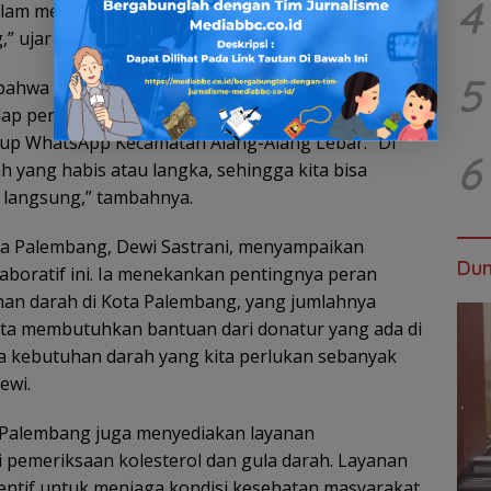
4
lam meningkatkan pelayanan kegiatan sosial dan
” ujar Sariyansyah.
5
 bahwa kerja sama ini bertujuan untuk
p pentingnya donor darah. Pihaknya juga aktif
up WhatsApp Kecamatan Alang-Alang Lebar. “Di
6
h yang habis atau langka, sehingga kita bisa
 langsung,” tambahnya.
a Palembang, Dewi Sastrani, menyampaikan
Dun
boratif ini. Ia menekankan pentingnya peran
n darah di Kota Palembang, yang jumlahnya
ita membutuhkan bantuan dari donatur yang ada di
a kebutuhan darah yang kita perlukan sebanyak
ewi.
a Palembang juga menyediakan layanan
i pemeriksaan kolesterol dan gula darah. Layanan
entif untuk menjaga kondisi kesehatan masyarakat,