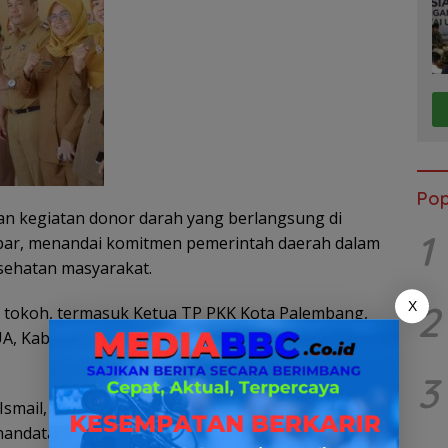
Pop
n kegiatan donor darah yang berlangsung di
1
bar, menandai komitmen pemerintah daerah dalam
sehatan masyarakat.
2
X
gai tokoh, termasuk Ketua TP PKK Kota Palembang,
A, Kabag Kominfo, serta seluruh lurah se-
3
smail, S.STP, M.Si, dan perwakilan dari PMI Kota
nandatangani perjanjian kerja sama ini. “MoU ini