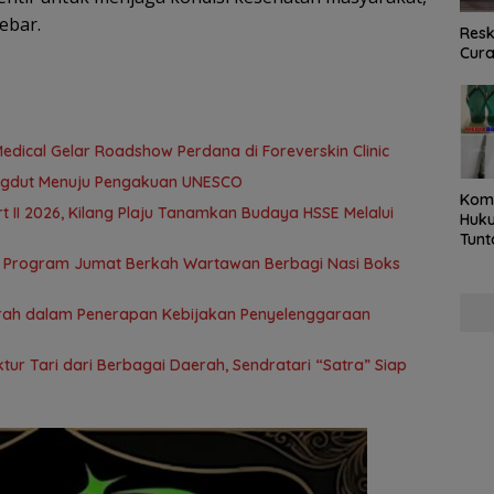
ebar.
Resk
Cur
edical Gelar Roadshow Perdana di Foreverskin Clinic
ngdut Menuju Pengakuan UNESCO
Kom
t II 2026, Kilang Plaju Tanamkan Budaya HSSE Melalui
Huku
Tunt
Pela
 Program Jumat Berkah Wartawan Berbagi Nasi Boks
Hing
rah dalam Penerapan Kebijakan Penyelenggaraan
ur Tari dari Berbagai Daerah, Sendratari “Satra” Siap