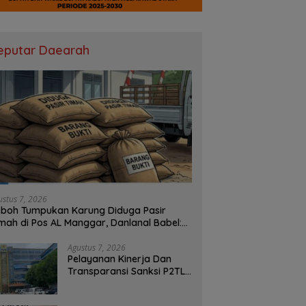
eputar Daearah
ustus 7, 2026
boh Tumpukan Karung Diduga Pasir
mah di Pos AL Manggar, Danlanal Babel:
sih Kami Dalami
Agustus 7, 2026
Pelayanan Kinerja Dan
Transparansi Sanksi P2TL
PLN Dipertanyakan, Upaya
Konfirmasi GM PLN UID