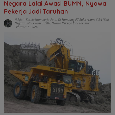
Negara Lalai Awasi BUMN, Nyawa
Pekerja Jadi Taruhan
H Rijal
-
Kecelakaan Kerja Fatal Di Tambang PT Bukit Asam: SIRA Nilai
Negara Lalai Awasi BUMN
,
Nyawa Pekerja Jadi Taruhan
Februari 7, 2026