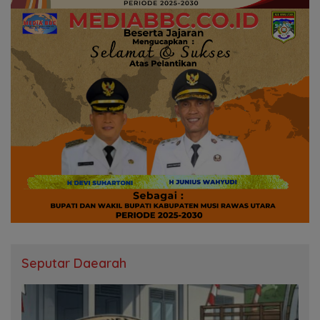
Seputar Daearah