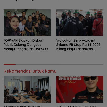
Palembang
Foreverskin Clinic
FORWAN Siapkan Diskusi
Wujudkan Zero Accident
Publik Dukung Dangdut
Selama Pit Stop Part II 2026,
Menuju Pengakuan UNESCO
Kilang Plaju Tanamkan
Budaya HSSE Melalui Safety
Campaign
Rekomendasi untuk kamu