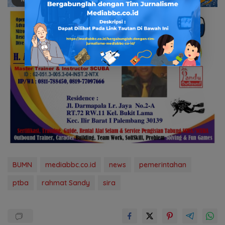
BUMN
mediabbc.co.id
news
pemerintahan
ptba
rahmat Sandy
sira