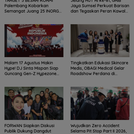
TARGET 5 BESAR! KORMI
Jelang HUT RI ke-81, GRIB
Palembang Kobarkan
Jaya Sumsel Perkuat Barisan
Semangat Juang 25 INORGA
dan Tegaskan Peran Kawal
Menuju FORPROV II Sumsel
Aspirasi Rakyat.
2026!
Malam 17 Agustus Makin
Tingkatkan Edukasi Skincare
Hype! DJ Sinta Mispan Siap
Medis, OBAGI Medical Gelar
Guncang Gen-Z Hypezone
Roadshow Perdana di
Palembang
Foreverskin Clinic
FORWAN Siapkan Diskusi
Wujudkan Zero Accident
Publik Dukung Dangdut
Selama Pit Stop Part II 2026,