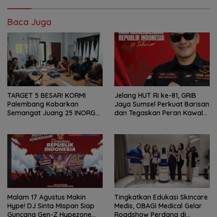
Baca Juga
TARGET 5 BESAR! KORMI
Jelang HUT RI ke-81, GRIB
Palembang Kobarkan
Jaya Sumsel Perkuat Barisan
Semangat Juang 25 INORGA
dan Tegaskan Peran Kawal
Menuju FORPROV II Sumsel
Aspirasi Rakyat.
2026!
Malam 17 Agustus Makin
Tingkatkan Edukasi Skincare
Hype! DJ Sinta Mispan Siap
Medis, OBAGI Medical Gelar
Guncang Gen-Z Hypezone
Roadshow Perdana di