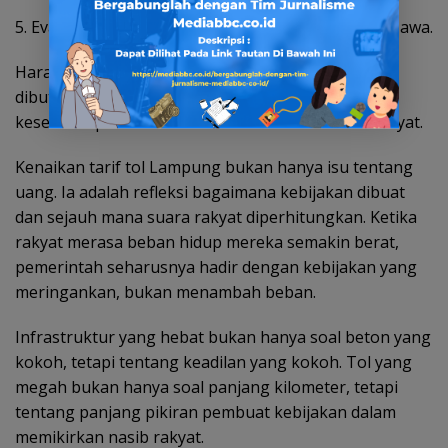
5. Evaluasi kesenjangan tarif antara Lampung dan Jawa.
Harapan itu bukan mustahil diwujudkan. Yang
dibutuhkan hanyalah keberpihakan, empati, dan
kesediaan pemerintah untuk membaca realitas rakyat.
Kenaikan tarif tol Lampung bukan hanya isu tentang
uang. Ia adalah refleksi bagaimana kebijakan dibuat
dan sejauh mana suara rakyat diperhitungkan. Ketika
rakyat merasa beban hidup mereka semakin berat,
pemerintah seharusnya hadir dengan kebijakan yang
meringankan, bukan menambah beban.
Infrastruktur yang hebat bukan hanya soal beton yang
kokoh, tetapi tentang keadilan yang kokoh. Tol yang
megah bukan hanya soal panjang kilometer, tetapi
tentang panjang pikiran pembuat kebijakan dalam
memikirkan nasib rakyat.