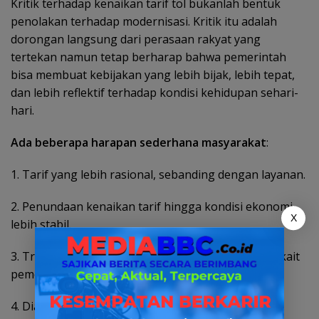
Kritik terhadap kenaikan tarif tol bukanlah bentuk
penolakan terhadap modernisasi. Kritik itu adalah
dorongan langsung dari perasaan rakyat yang
tertekan namun tetap berharap bahwa pemerintah
bisa membuat kebijakan yang lebih bijak, lebih tepat,
dan lebih reflektif terhadap kondisi kehidupan sehari-
hari.
Ada beberapa harapan sederhana masyarakat
:
1. Tarif yang lebih rasional, sebanding dengan layanan.
2. Penundaan kenaikan tarif hingga kondisi ekonomi
X
lebih stabil.
3. Transparansi perbaikan layanan, khususnya terkait
pemeliharaan dan peningkatan fasilitas tol.
4. Dialog publik, agar masyarakat merasa didengar.