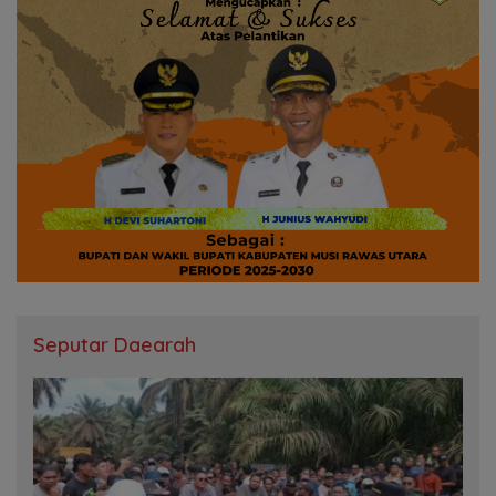
Seputar Daearah