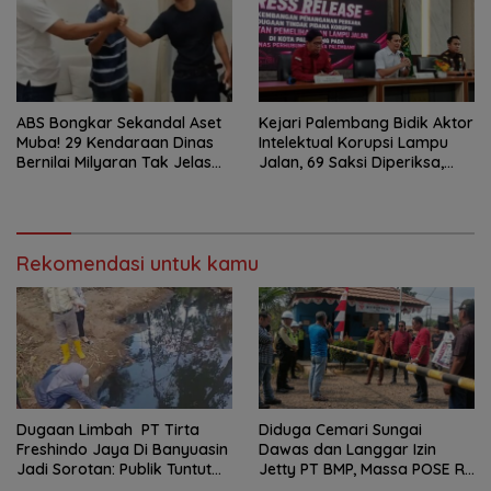
ABS Bongkar Sekandal Aset
Kejari Palembang Bidik Aktor
Muba! 29 Kendaraan Dinas
Intelektual Korupsi Lampu
Bernilai Milyaran Tak Jelas
Jalan, 69 Saksi Diperiksa,
Tanpa Jejak
Wali Kota-Wakil Wali Kota
Berpotensi Dipanggil
Rekomendasi untuk kamu
Dugaan Limbah PT Tirta
Diduga Cemari Sungai
Freshindo Jaya Di Banyuasin
Dawas dan Langgar Izin
Jadi Sorotan: Publik Tuntut
Jetty PT BMP, Massa POSE RI
Transparansi Pemerintah
dan Barikade 98 Gelar Aksi