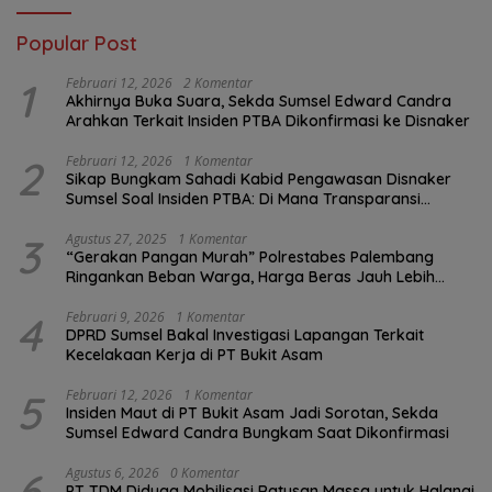
Popular Post
1
Februari 12, 2026
2 Komentar
Akhirnya Buka Suara, Sekda Sumsel Edward Candra
Arahkan Terkait Insiden PTBA Dikonfirmasi ke Disnaker
2
Februari 12, 2026
1 Komentar
Sikap Bungkam Sahadi Kabid Pengawasan Disnaker
Sumsel Soal Insiden PTBA: Di Mana Transparansi
Pengawasan K3?
3
Agustus 27, 2025
1 Komentar
“Gerakan Pangan Murah” Polrestabes Palembang
Ringankan Beban Warga, Harga Beras Jauh Lebih
Terjangkau
4
Februari 9, 2026
1 Komentar
DPRD Sumsel Bakal Investigasi Lapangan Terkait
Kecelakaan Kerja di PT Bukit Asam
5
Februari 12, 2026
1 Komentar
Insiden Maut di PT Bukit Asam Jadi Sorotan, Sekda
Sumsel Edward Candra Bungkam Saat Dikonfirmasi
6
Agustus 6, 2026
0 Komentar
PT TDM Diduga Mobilisasi Ratusan Massa untuk Halangi