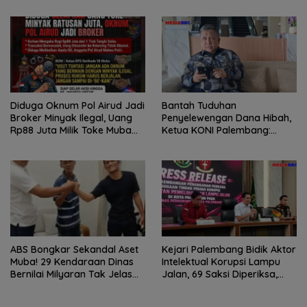
dan Perusahaan
Mendesak Pengusutan
Tuntas
Diduga Oknum Pol Airud Jadi
Bantah Tuduhan
Broker Minyak Ilegal, Uang
Penyelewengan Dana Hibah,
Rp88 Juta Milik Toke Muba
Ketua KONI Palembang:
Hilang Tanpa Jejak
Seluruh Sisa Anggaran Sudah
Dikembalikan
ABS Bongkar Sekandal Aset
Kejari Palembang Bidik Aktor
Muba! 29 Kendaraan Dinas
Intelektual Korupsi Lampu
Bernilai Milyaran Tak Jelas
Jalan, 69 Saksi Diperiksa,
Tanpa Jejak
Wali Kota-Wakil Wali Kota
Berpotensi Dipanggil