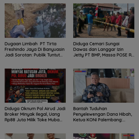
Dugaan Limbah PT Tirta
Diduga Cemari Sungai
Freshindo Jaya Di Banyuasin
Dawas dan Langgar Izin
Jadi Sorotan: Publik Tuntut
Jetty PT BMP, Massa POSE RI
Transparansi Pemerintah
dan Barikade 98 Gelar Aksi
dan Perusahaan
Mendesak Pengusutan
Tuntas
Diduga Oknum Pol Airud Jadi
Bantah Tuduhan
Broker Minyak Ilegal, Uang
Penyelewengan Dana Hibah,
Rp88 Juta Milik Toke Muba
Ketua KONI Palembang:
Hilang Tanpa Jejak
Seluruh Sisa Anggaran Sudah
Dikembalikan