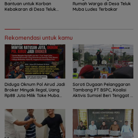
Bantuan untuk Korban
Rumah Warga di Desa Teluk
Kebakaran di Desa Teluk
Muba Ludes Terbakar
Kecamatan Lais
Rekomendasi untuk kamu
Diduga Oknum Pol Airud Jadi
Soroti Dugaan Pelanggaran
Broker Minyak Ilegal, Uang
Tambang PT BSPC, Koalisi
Rp88 Juta Milik Toke Muba
Aktivis Sumsel Beri Tenggat 1
Hilang Tanpa Jejak
Minggu ke Pemerintah