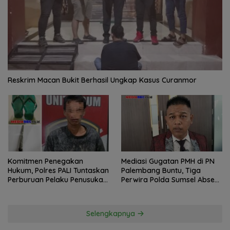
Reskrim Macan Bukit Berhasil Ungkap Kasus Curanmor
Komitmen Penegakan
Mediasi Gugatan PMH di PN
Hukum, Polres PALI Tuntaskan
Palembang Buntu, Tiga
Perburuan Pelaku Penusukan
Perwira Polda Sumsel Absen,
Hingga ke Hutan
Kuasa Hukum Penggugat
Pertanyakan Komitmen
Hormati Proses Hukum
Selengkapnya