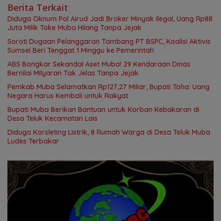
Berita Terkait
Diduga Oknum Pol Airud Jadi Broker Minyak Ilegal, Uang Rp88
Juta Milik Toke Muba Hilang Tanpa Jejak
Soroti Dugaan Pelanggaran Tambang PT BSPC, Koalisi Aktivis
Sumsel Beri Tenggat 1 Minggu ke Pemerintah
ABS Bongkar Sekandal Aset Muba! 29 Kendaraan Dinas
Bernilai Milyaran Tak Jelas Tanpa Jejak
Pemkab Muba Selamatkan Rp127,27 Miliar, Bupati Toha: Uang
Negara Harus Kembali untuk Rakyat
Bupati Muba Berikan Bantuan untuk Korban Kebakaran di
Desa Teluk Kecamatan Lais
Diduga Korsleting Listrik, 8 Rumah Warga di Desa Teluk Muba
Ludes Terbakar