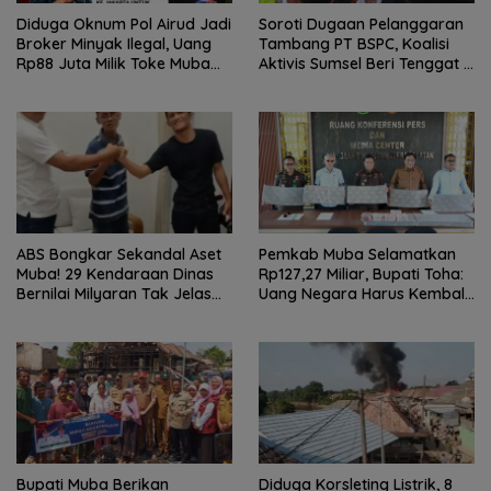
Diduga Oknum Pol Airud Jadi
Soroti Dugaan Pelanggaran
Broker Minyak Ilegal, Uang
Tambang PT BSPC, Koalisi
Rp88 Juta Milik Toke Muba
Aktivis Sumsel Beri Tenggat 1
Hilang Tanpa Jejak
Minggu ke Pemerintah
ABS Bongkar Sekandal Aset
Pemkab Muba Selamatkan
Muba! 29 Kendaraan Dinas
Rp127,27 Miliar, Bupati Toha:
Bernilai Milyaran Tak Jelas
Uang Negara Harus Kembali
Tanpa Jejak
untuk Rakyat
Bupati Muba Berikan
Diduga Korsleting Listrik, 8