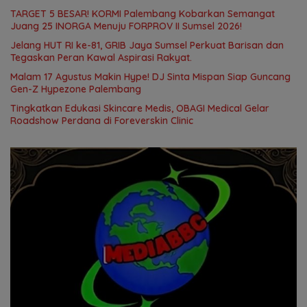
TARGET 5 BESAR! KORMI Palembang Kobarkan Semangat
Juang 25 INORGA Menuju FORPROV II Sumsel 2026!
Jelang HUT RI ke-81, GRIB Jaya Sumsel Perkuat Barisan dan
Tegaskan Peran Kawal Aspirasi Rakyat.
Malam 17 Agustus Makin Hype! DJ Sinta Mispan Siap Guncang
Gen-Z Hypezone Palembang
Tingkatkan Edukasi Skincare Medis, OBAGI Medical Gelar
Roadshow Perdana di Foreverskin Clinic