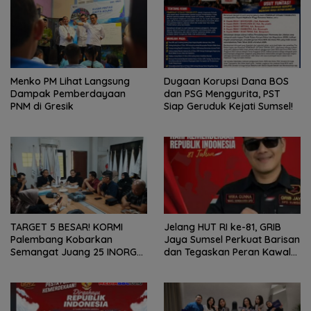
Menko PM Lihat Langsung
Dugaan Korupsi Dana BOS
Dampak Pemberdayaan
dan PSG Menggurita, PST
PNM di Gresik
Siap Geruduk Kejati Sumsel!
TARGET 5 BESAR! KORMI
Jelang HUT RI ke-81, GRIB
Palembang Kobarkan
Jaya Sumsel Perkuat Barisan
Semangat Juang 25 INORGA
dan Tegaskan Peran Kawal
Menuju FORPROV II Sumsel
Aspirasi Rakyat.
2026!