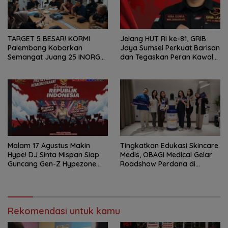
TARGET 5 BESAR! KORMI
Jelang HUT RI ke-81, GRIB
Palembang Kobarkan
Jaya Sumsel Perkuat Barisan
Semangat Juang 25 INORGA
dan Tegaskan Peran Kawal
Menuju FORPROV II Sumsel
Aspirasi Rakyat.
2026!
Malam 17 Agustus Makin
Tingkatkan Edukasi Skincare
Hype! DJ Sinta Mispan Siap
Medis, OBAGI Medical Gelar
Guncang Gen-Z Hypezone
Roadshow Perdana di
Palembang
Foreverskin Clinic
Rekomendasi untuk kamu