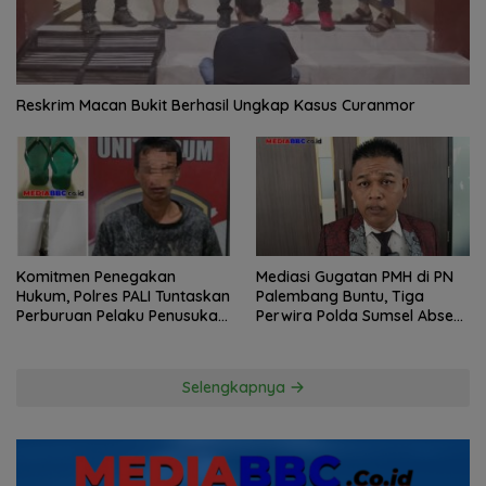
Reskrim Macan Bukit Berhasil Ungkap Kasus Curanmor
Komitmen Penegakan
Mediasi Gugatan PMH di PN
Hukum, Polres PALI Tuntaskan
Palembang Buntu, Tiga
Perburuan Pelaku Penusukan
Perwira Polda Sumsel Absen,
Hingga ke Hutan
Kuasa Hukum Penggugat
Pertanyakan Komitmen
Hormati Proses Hukum
Selengkapnya