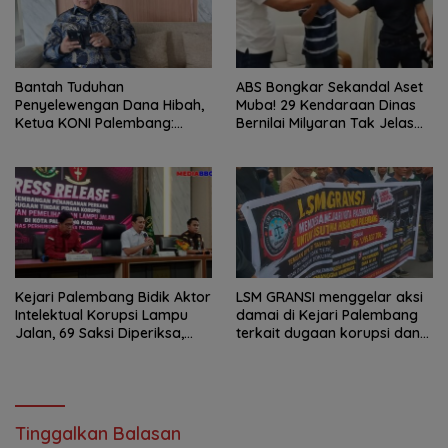
Bantah Tuduhan
ABS Bongkar Sekandal Aset
Penyelewengan Dana Hibah,
Muba! 29 Kendaraan Dinas
Ketua KONI Palembang:
Bernilai Milyaran Tak Jelas
Seluruh Sisa Anggaran Sudah
Tanpa Jejak
Dikembalikan
Kejari Palembang Bidik Aktor
LSM GRANSI menggelar aksi
Intelektual Korupsi Lampu
damai di Kejari Palembang
Jalan, 69 Saksi Diperiksa,
terkait dugaan korupsi dana
Wali Kota-Wakil Wali Kota
hibah KONI
Berpotensi Dipanggil
Tinggalkan Balasan