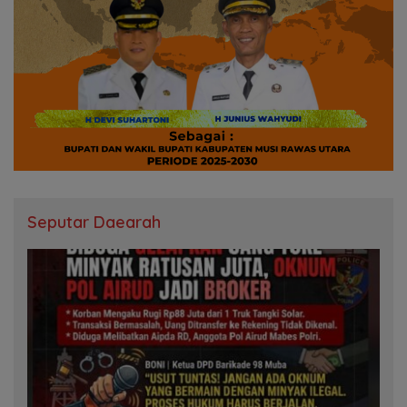
Seputar Daearah