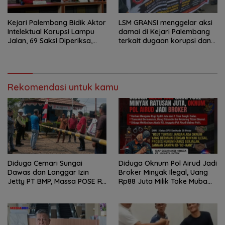
Kejari Palembang Bidik Aktor
LSM GRANSI menggelar aksi
Intelektual Korupsi Lampu
damai di Kejari Palembang
Jalan, 69 Saksi Diperiksa,
terkait dugaan korupsi dana
Wali Kota-Wakil Wali Kota
hibah KONI
Berpotensi Dipanggil
Rekomendasi untuk kamu
Diduga Cemari Sungai
Diduga Oknum Pol Airud Jadi
Dawas dan Langgar Izin
Broker Minyak Ilegal, Uang
Jetty PT BMP, Massa POSE RI
Rp88 Juta Milik Toke Muba
dan Barikade 98 Gelar Aksi
Hilang Tanpa Jejak
Mendesak Pengusutan
Tuntas