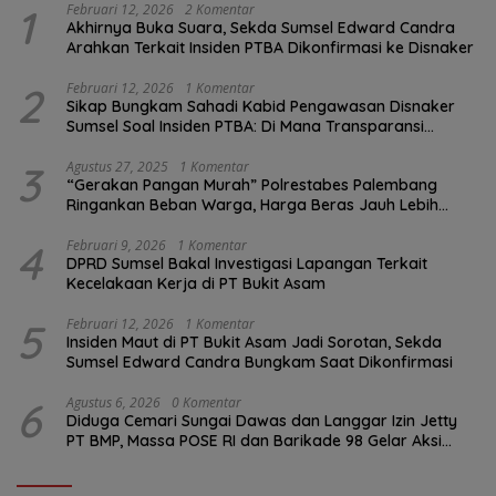
1
Februari 12, 2026
2 Komentar
Akhirnya Buka Suara, Sekda Sumsel Edward Candra
Arahkan Terkait Insiden PTBA Dikonfirmasi ke Disnaker
2
Februari 12, 2026
1 Komentar
Sikap Bungkam Sahadi Kabid Pengawasan Disnaker
Sumsel Soal Insiden PTBA: Di Mana Transparansi
Pengawasan K3?
3
Agustus 27, 2025
1 Komentar
“Gerakan Pangan Murah” Polrestabes Palembang
Ringankan Beban Warga, Harga Beras Jauh Lebih
Terjangkau
4
Februari 9, 2026
1 Komentar
DPRD Sumsel Bakal Investigasi Lapangan Terkait
Kecelakaan Kerja di PT Bukit Asam
5
Februari 12, 2026
1 Komentar
Insiden Maut di PT Bukit Asam Jadi Sorotan, Sekda
Sumsel Edward Candra Bungkam Saat Dikonfirmasi
6
Agustus 6, 2026
0 Komentar
Diduga Cemari Sungai Dawas dan Langgar Izin Jetty
PT BMP, Massa POSE RI dan Barikade 98 Gelar Aksi
Mendesak Pengusutan Tuntas