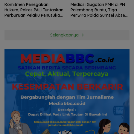
Komitmen Penegakan
Mediasi Gugatan PMH di PN
Hukum, Polres PALI Tuntaskan
Palembang Buntu, Tiga
Perburuan Pelaku Penusukan
Perwira Polda Sumsel Absen,
Hingga ke Hutan
Kuasa Hukum Penggugat
Pertanyakan Komitmen
Hormati Proses Hukum
Selengkapnya