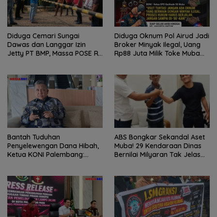
Diduga Cemari Sungai
Diduga Oknum Pol Airud Jadi
Dawas dan Langgar Izin
Broker Minyak Ilegal, Uang
Jetty PT BMP, Massa POSE RI
Rp88 Juta Milik Toke Muba
dan Barikade 98 Gelar Aksi
Hilang Tanpa Jejak
Mendesak Pengusutan
Tuntas
Bantah Tuduhan
ABS Bongkar Sekandal Aset
Penyelewengan Dana Hibah,
Muba! 29 Kendaraan Dinas
Ketua KONI Palembang:
Bernilai Milyaran Tak Jelas
Seluruh Sisa Anggaran Sudah
Tanpa Jejak
Dikembalikan