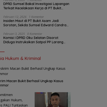
DPRD Sumsel Bakal Investigasi Lapangan
Terkait Kecelakaan Kerja di PT Bukit
Asam
Februari 12, 2026
1 Komentar
Insiden Maut di PT Bukit Asam Jadi
Sorotan, Sekda Sumsel Edward Candra
Bungkam Saat Dikonfirmasi
Februari 3, 2025
0 Komentar
Komisi I DPRD Oku Selatan Disorot
Diduga Instruksikan Satpol PP Larang
Wartawan Liput Kegiatan
ia Hukum & Kriminal
rim Macan Bukit Berhasil Ungkap Kasus
anmor