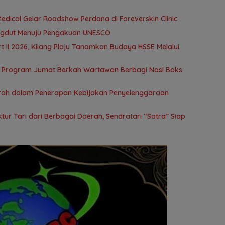
edical Gelar Roadshow Perdana di Foreverskin Clinic
ngdut Menuju Pengakuan UNESCO
t II 2026, Kilang Plaju Tanamkan Budaya HSSE Melalui
 Program Jumat Berkah Wartawan Berbagi Nasi Boks
rah dalam Penerapan Kebijakan Penyelenggaraan
ur Tari dari Berbagai Daerah, Sendratari “Satra” Siap