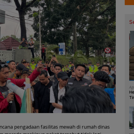
S
Ag
He
Ti
Ma
ncana pengadaan fasilitas mewah di rumah dinas