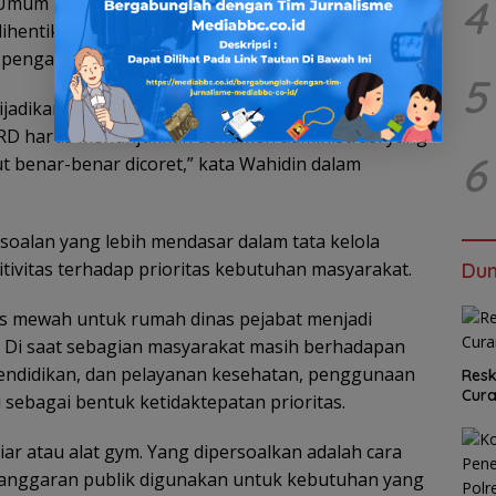
4
mum Pengadaan (RUP). Karena itu, paket yang
 dihentikan apabila tidak diikuti dengan perubahan
 penganggaran.
5
jadikan alat untuk menenangkan kritik publik. Jika
RD harus menunjukkan dokumen administrasi yang
6
benar-benar dicoret,” kata Wahidin dalam
.
rsoalan yang lebih mendasar dalam tata kelola
tivitas terhadap prioritas kebutuhan masyarakat.
Dun
s mewah untuk rumah dinas pejabat menjadi
ik. Di saat sebagian masyarakat masih berhadapan
endidikan, dan pelayanan kesehatan, penggunaan
Resk
Cur
i sebagai bentuk ketidaktepatan prioritas.
ar atau alat gym. Yang dipersoalkan adalah cara
 anggaran publik digunakan untuk kebutuhan yang