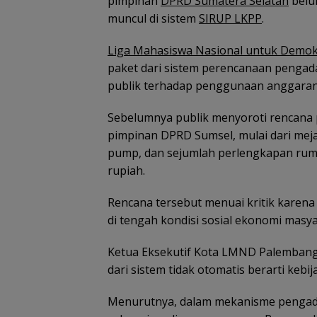
pimpinan
DPRD Sumatera Selatan
belu
muncul di sistem
SIRUP LKPP
.
Liga Mahasiswa Nasional untuk Demok
paket dari sistem perencanaan pengad
publik terhadap penggunaan anggaran
Sebelumnya publik menyoroti rencana p
pimpinan DPRD Sumsel, mulai dari meja b
pump, dan sejumlah perlengkapan rumah
rupiah.
Rencana tersebut menuai kritik karena
di tengah kondisi sosial ekonomi masy
Ketua Eksekutif Kota LMND Palemban
dari sistem tidak otomatis berarti kebi
Menurutnya, dalam mekanisme pengada