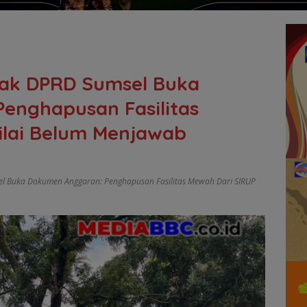
ak DPRD Sumsel Buka
enghapusan Fasilitas
ilai Belum Menjawab
 Buka Dokumen Anggaran: Penghapusan Fasilitas Mewah Dari SIRUP