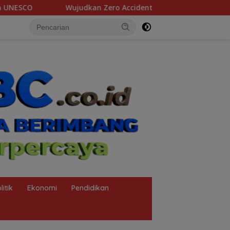
ro Accident Selama Pit Stop Part II 2026, Kilang Plaju Tanamk
litik
Ekonomi
Pendidikan