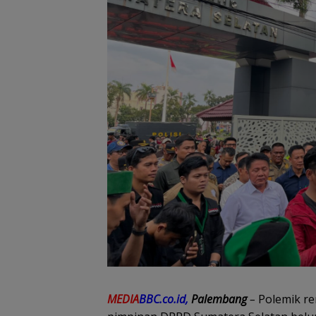
MEDIA
BBC.co.id,
Palembang
–
Polemik re