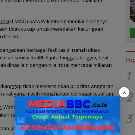
m mereda meskipun paket tersebut tidak lagi
rasi
(LMND) Kota Palembang menilai hilangnya
aan tidak cukup untuk meredakan kecurigaan
 daerah.
engadaan berbagai fasilitas di rumah dinas
iliar senilai Rp486,9 juta hingga alat gym, heat
Pop
 dinas lain dengan nilai total mencapai miliaran
1
 dianggap tidak mencerminkan prioritas anggaran
2
X
arakat yang masih menghadapi berbagai kesulitan.
g, Wahidin, menegaskan bahwa penghapusan paket
3
jakan tersebut benar-benar dibatalkan.
an pemerintah, sistem SIRUP hanya berfungsi