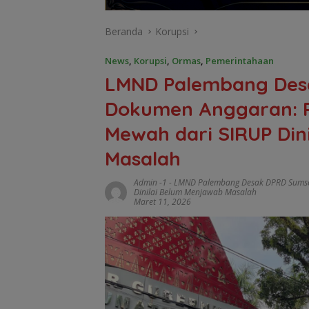
Beranda
Korupsi
News
,
Korupsi
,
Ormas
,
Pemerintahaan
LMND Palembang Des
Dokumen Anggaran: P
Mewah dari SIRUP Din
Masalah
Admin -1
-
LMND Palembang Desak DPRD Sumsel
Dinilai Belum Menjawab Masalah
Maret 11, 2026