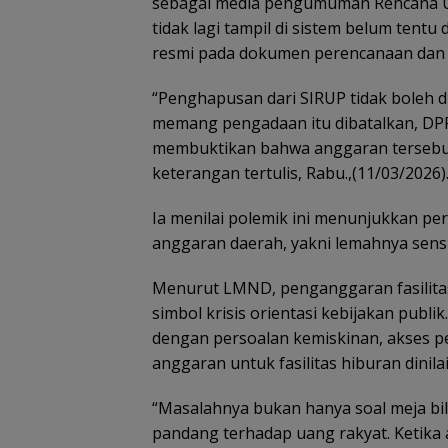
sebagai media pengumuman Rencana U
tidak lagi tampil di sistem belum tentu
resmi pada dokumen perencanaan dan
“Penghapusan dari SIRUP tidak boleh di
memang pengadaan itu dibatalkan, DP
membuktikan bahwa anggaran tersebut 
keterangan tertulis, Rabu.,(11/03/2026)
Ia menilai polemik ini menunjukkan pe
anggaran daerah, yakni lemahnya sensi
Menurut LMND, penganggaran fasilita
simbol krisis orientasi kebijakan publ
dengan persoalan kemiskinan, akses p
anggaran untuk fasilitas hiburan dinila
“Masalahnya bukan hanya soal meja bili
pandang terhadap uang rakyat. Ketika