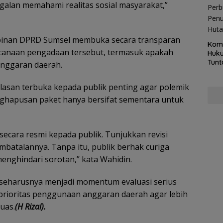
galan memahami realitas sosial masyarakat,”
inan DPRD Sumsel membuka secara transparan
Kom
ncanaan pengadaan tersebut, termasuk apakah
Huku
Tunt
anggaran daerah.
Pela
Hing
elasan terbuka kepada publik penting agar polemik
ghapusan paket hanya bersifat sementara untuk
ecara resmi kepada publik. Tunjukkan revisi
batalannya. Tanpa itu, publik berhak curiga
menghindari sorotan,” kata Wahidin.
eharusnya menjadi momentum evaluasi serius
rioritas penggunaan anggaran daerah agar lebih
uas.
(H Rizal).