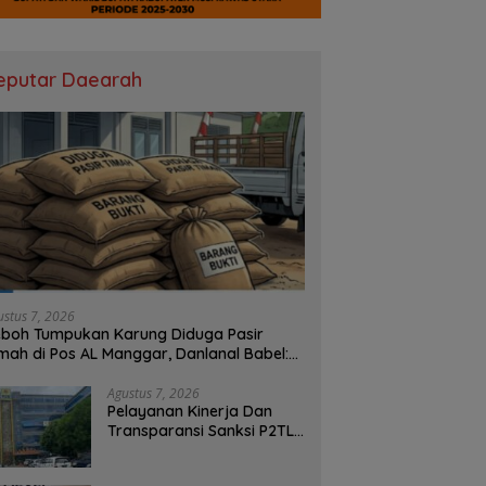
eputar Daearah
ustus 7, 2026
boh Tumpukan Karung Diduga Pasir
mah di Pos AL Manggar, Danlanal Babel:
sih Kami Dalami
Agustus 7, 2026
Pelayanan Kinerja Dan
Transparansi Sanksi P2TL
PLN Dipertanyakan, Upaya
Konfirmasi GM PLN UID