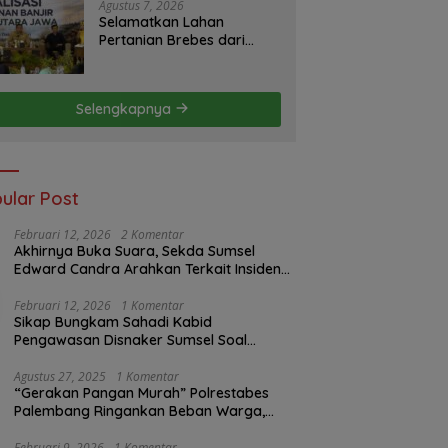
S2JB Terkesan Tutup Mata
Agustus 7, 2026
Selamatkan Lahan
Pertanian Brebes dari
Banjir, Kemendagri
Dorong Program FMNJP
Selengkapnya
ular Post
Februari 12, 2026
2 Komentar
Akhirnya Buka Suara, Sekda Sumsel
Edward Candra Arahkan Terkait Insiden
PTBA Dikonfirmasi ke Disnaker
Februari 12, 2026
1 Komentar
Sikap Bungkam Sahadi Kabid
Pengawasan Disnaker Sumsel Soal
Insiden PTBA: Di Mana Transparansi
Pengawasan K3?
Agustus 27, 2025
1 Komentar
“Gerakan Pangan Murah” Polrestabes
Palembang Ringankan Beban Warga,
Harga Beras Jauh Lebih Terjangkau
Februari 9, 2026
1 Komentar