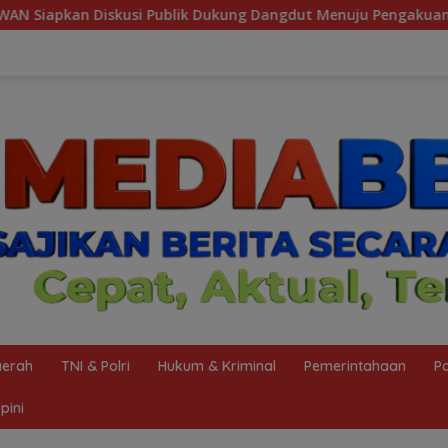
Dukung Dangdut Menuju Pengakuan UNESCO
Wujudkan Ze
erah
TNI & Polri
Hukum & Kriminal
Pemerintahaan
Po
pini