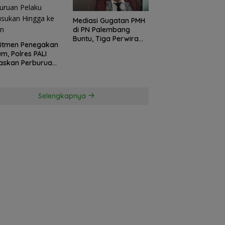
Mediasi Gugatan PMH
di PN Palembang
Buntu, Tiga Perwira
itmen Penegakan
Polda Sumsel Absen,
m, Polres PALI
Kuasa Hukum
askan Perburuan
Penggugat
ku Penusukan
Pertanyakan
ga ke Hutan
Komitmen Hormati
Proses Hukum
Selengkapnya