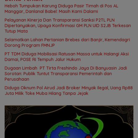
Heboh Tumpukan Karung Diduga Pasir Timah di Pos AL
Manggar, Danlanal Babel: Masih Kami Dalami
Pelayanan Kinerja Dan Transparansi Sanksi P2TL PLN
Dipertanyakan, Upaya Konfirmasi GM PLN UID S2JB Terkesan
Tutup Mata
Selamatkan Lahan Pertanian Brebes dari Banjir, Kemendagri
Dorong Program FMNJP
PT TDM Diduga Mobilisasi Ratusan Massa untuk Halangi Aksi
Damai, POSE RI Tempuh Jalur Hukum
Dugaan Limbah PT Tirta Freshindo Jaya Di Banyuasin Jadi
Sorotan: Publik Tuntut Transparansi Pemerintah dan
Perusahaan
Diduga Oknum Pol Airud Jadi Broker Minyak Ilegal, Uang Rp88
Juta Milik Toke Muba Hilang Tanpa Jejak