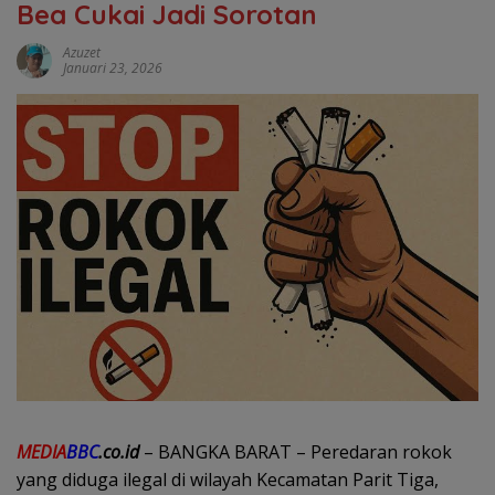
Bea Cukai Jadi Sorotan
Azuzet
Januari 23, 2026
MEDIA
BBC
.co.id
– BANGKA BARAT – Peredaran rokok
yang diduga ilegal di wilayah Kecamatan Parit Tiga,