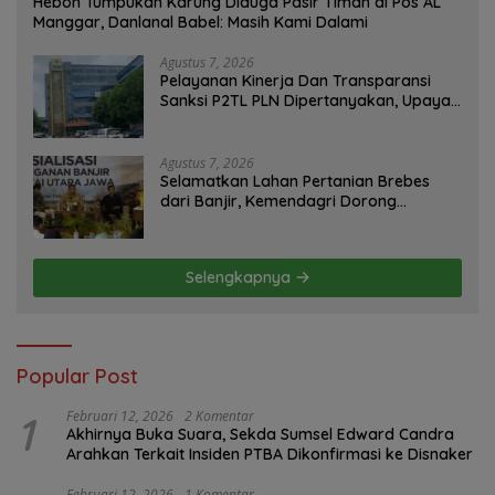
Heboh Tumpukan Karung Diduga Pasir Timah di Pos AL
Manggar, Danlanal Babel: Masih Kami Dalami
Agustus 7, 2026
Pelayanan Kinerja Dan Transparansi
Sanksi P2TL PLN Dipertanyakan, Upaya
Konfirmasi GM PLN UID S2JB Terkesan
Tutup Mata
Agustus 7, 2026
Selamatkan Lahan Pertanian Brebes
dari Banjir, Kemendagri Dorong
Program FMNJP
Selengkapnya
Popular Post
1
Februari 12, 2026
2 Komentar
Akhirnya Buka Suara, Sekda Sumsel Edward Candra
Arahkan Terkait Insiden PTBA Dikonfirmasi ke Disnaker
Februari 12, 2026
1 Komentar