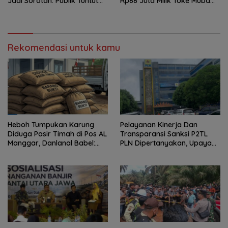
Jadi Sorotan: Publik Tuntut
Rp88 Juta Milik Toke Muba
Transparansi Pemerintah
Hilang Tanpa Jejak
dan Perusahaan
Rekomendasi untuk kamu
Heboh Tumpukan Karung
Pelayanan Kinerja Dan
Diduga Pasir Timah di Pos AL
Transparansi Sanksi P2TL
Manggar, Danlanal Babel:
PLN Dipertanyakan, Upaya
Masih Kami Dalami
Konfirmasi GM PLN UID S2JB
Terkesan Tutup Mata