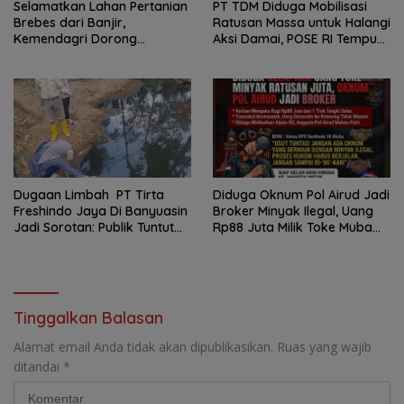
Selamatkan Lahan Pertanian
PT TDM Diduga Mobilisasi
Brebes dari Banjir,
Ratusan Massa untuk Halangi
Kemendagri Dorong
Aksi Damai, POSE RI Tempuh
Program FMNJP
Jalur Hukum
Dugaan Limbah PT Tirta
Diduga Oknum Pol Airud Jadi
Freshindo Jaya Di Banyuasin
Broker Minyak Ilegal, Uang
Jadi Sorotan: Publik Tuntut
Rp88 Juta Milik Toke Muba
Transparansi Pemerintah
Hilang Tanpa Jejak
dan Perusahaan
Tinggalkan Balasan
Alamat email Anda tidak akan dipublikasikan.
Ruas yang wajib
ditandai
*