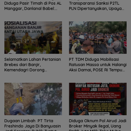
Diduga Pasir Timah di Pos AL
Transparansi Sanksi P2TL
Manggar, Danlanal Babel:
PLN Dipertanyakan, Upaya
Masih Kami Dalami
Konfirmasi GM PLN UID S2JB
Terkesan Tutup Mata
Selamatkan Lahan Pertanian
PT TDM Diduga Mobilisasi
Brebes dari Banjir,
Ratusan Massa untuk Halangi
Kemendagri Dorong
Aksi Damai, POSE RI Tempuh
Program FMNJP
Jalur Hukum
Dugaan Limbah PT Tirta
Diduga Oknum Pol Airud Jadi
Freshindo Jaya Di Banyuasin
Broker Minyak Ilegal, Uang