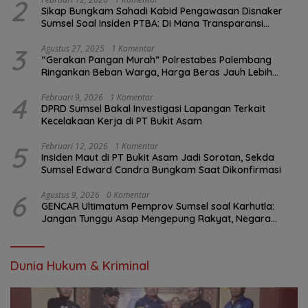
2
Sikap Bungkam Sahadi Kabid Pengawasan Disnaker
Sumsel Soal Insiden PTBA: Di Mana Transparansi
Pengawasan K3?
3
Agustus 27, 2025
1 Komentar
“Gerakan Pangan Murah” Polrestabes Palembang
Ringankan Beban Warga, Harga Beras Jauh Lebih
Terjangkau
4
Februari 9, 2026
1 Komentar
DPRD Sumsel Bakal Investigasi Lapangan Terkait
Kecelakaan Kerja di PT Bukit Asam
5
Februari 12, 2026
1 Komentar
Insiden Maut di PT Bukit Asam Jadi Sorotan, Sekda
Sumsel Edward Candra Bungkam Saat Dikonfirmasi
6
Agustus 9, 2026
0 Komentar
GENCAR Ultimatum Pemprov Sumsel soal Karhutla:
Jangan Tunggu Asap Mengepung Rakyat, Negara
Harus Bergerak
Dunia Hukum & Kriminal