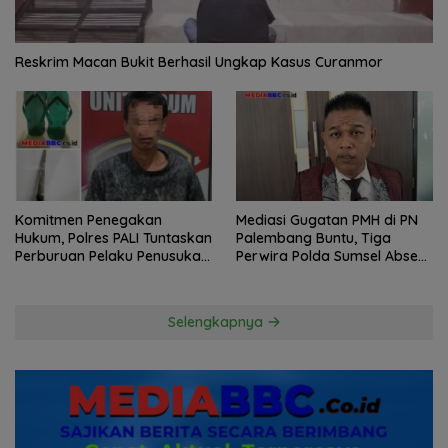
Reskrim Macan Bukit Berhasil Ungkap Kasus Curanmor
Komitmen Penegakan
Mediasi Gugatan PMH di PN
Hukum, Polres PALI Tuntaskan
Palembang Buntu, Tiga
Perburuan Pelaku Penusukan
Perwira Polda Sumsel Absen,
Hingga ke Hutan
Kuasa Hukum Penggugat
Pertanyakan Komitmen
Hormati Proses Hukum
Selengkapnya