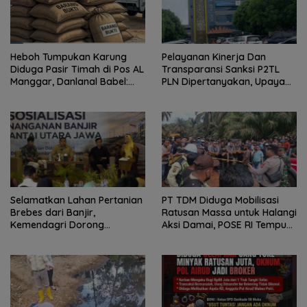
Heboh Tumpukan Karung
Pelayanan Kinerja Dan
Diduga Pasir Timah di Pos AL
Transparansi Sanksi P2TL
Manggar, Danlanal Babel:
PLN Dipertanyakan, Upaya
Masih Kami Dalami
Konfirmasi GM PLN UID S2JB
Terkesan Tutup Mata
Selamatkan Lahan Pertanian
PT TDM Diduga Mobilisasi
Brebes dari Banjir,
Ratusan Massa untuk Halangi
Kemendagri Dorong
Aksi Damai, POSE RI Tempuh
Program FMNJP
Jalur Hukum