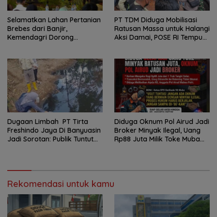
Selamatkan Lahan Pertanian
PT TDM Diduga Mobilisasi
Brebes dari Banjir,
Ratusan Massa untuk Halangi
Kemendagri Dorong
Aksi Damai, POSE RI Tempuh
Program FMNJP
Jalur Hukum
Dugaan Limbah PT Tirta
Diduga Oknum Pol Airud Jadi
Freshindo Jaya Di Banyuasin
Broker Minyak Ilegal, Uang
Jadi Sorotan: Publik Tuntut
Rp88 Juta Milik Toke Muba
Transparansi Pemerintah
Hilang Tanpa Jejak
dan Perusahaan
Rekomendasi untuk kamu