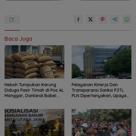
Baca Juga
Heboh Tumpukan Karung
Pelayanan Kinerja Dan
Diduga Pasir Timah di Pos AL
Transparansi Sanksi P2TL
Manggar, Danlanal Babel:
PLN Dipertanyakan, Upaya
Masih Kami Dalami
Konfirmasi GM PLN UID S2JB
Terkesan Tutup Mata