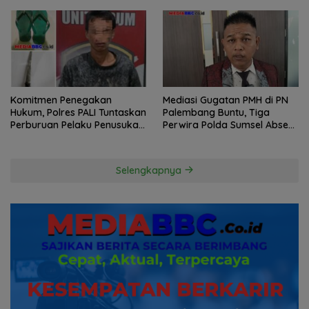
Komitmen Penegakan
Mediasi Gugatan PMH di PN
Hukum, Polres PALI Tuntaskan
Palembang Buntu, Tiga
Perburuan Pelaku Penusukan
Perwira Polda Sumsel Absen,
Hingga ke Hutan
Kuasa Hukum Penggugat
Pertanyakan Komitmen
Hormati Proses Hukum
Selengkapnya