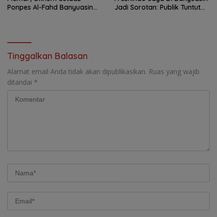
Ponpes Al-Fahd Banyuasin
Jadi Sorotan: Publik Tuntut
Dilaporkan ke Polda Sumsel
Transparansi Pemerintah
dan Perusahaan
Tinggalkan Balasan
Alamat email Anda tidak akan dipublikasikan.
Ruas yang wajib
ditandai
*