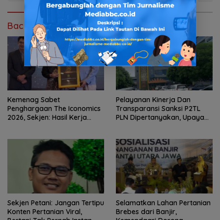
Baca Juga
Kemenag Sabet
Pelayanan Kinerja Dan
Penghargaan The Iconomics
Transparansi Sanksi P2TL
2026, Sekjen: Hasil Kerja
PLN Dipertanyakan, Upaya
Bersama Pusat dan Daerah
Konfirmasi GM PLN UID S2JB
Terkesan Tutup Mata
Sekjen Petani: Jangan Tertipu
Selamatkan Lahan Pertanian
Konten Pertanian Viral,
Brebes dari Banjir,