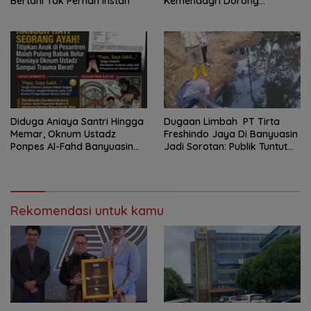
Bertani Tak Pernah Instan
Kemendagri Dorong
Program FMNJP
Diduga Aniaya Santri Hingga
Dugaan Limbah PT Tirta
Memar, Oknum Ustadz
Freshindo Jaya Di Banyuasin
Ponpes Al-Fahd Banyuasin
Jadi Sorotan: Publik Tuntut
Dilaporkan ke Polda Sumsel
Transparansi Pemerintah
dan Perusahaan
Rekomendasi untuk kamu