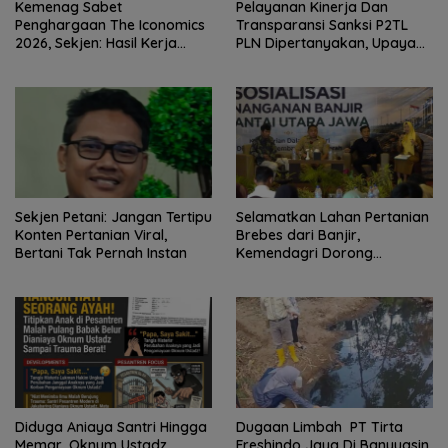
Kemenag Sabet
Pelayanan Kinerja Dan
Penghargaan The Iconomics
Transparansi Sanksi P2TL
2026, Sekjen: Hasil Kerja
PLN Dipertanyakan, Upaya
Bersama Pusat dan Daerah
Konfirmasi GM PLN UID S2JB
Terkesan Tutup Mata
Sekjen Petani: Jangan Tertipu
Selamatkan Lahan Pertanian
Konten Pertanian Viral,
Brebes dari Banjir,
Bertani Tak Pernah Instan
Kemendagri Dorong
Program FMNJP
Diduga Aniaya Santri Hingga
Dugaan Limbah PT Tirta
Memar, Oknum Ustadz
Freshindo Jaya Di Banyuasin