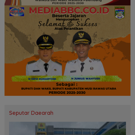
Seputar Daearah