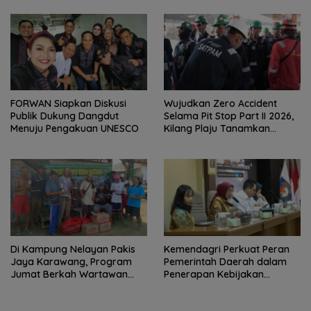
FORWAN Siapkan Diskusi
Wujudkan Zero Accident
Publik Dukung Dangdut
Selama Pit Stop Part II 2026,
Menuju Pengakuan UNESCO
Kilang Plaju Tanamkan
Budaya HSSE Melalui Safety
Campaign
Di Kampung Nelayan Pakis
Kemendagri Perkuat Peran
Jaya Karawang, Program
Pemerintah Daerah dalam
Jumat Berkah Wartawan
Penerapan Kebijakan
Berbagi Nasi Boks dan Air
Penyelenggaraan
Mineral
Transmigrasi