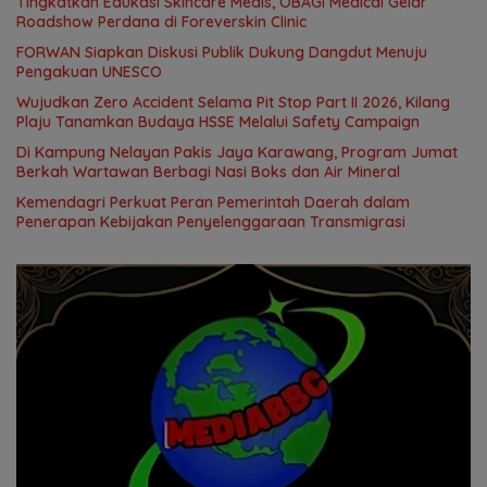
Tingkatkan Edukasi Skincare Medis, OBAGI Medical Gelar
Roadshow Perdana di Foreverskin Clinic
FORWAN Siapkan Diskusi Publik Dukung Dangdut Menuju
Pengakuan UNESCO
Wujudkan Zero Accident Selama Pit Stop Part II 2026, Kilang
Plaju Tanamkan Budaya HSSE Melalui Safety Campaign
Di Kampung Nelayan Pakis Jaya Karawang, Program Jumat
Berkah Wartawan Berbagi Nasi Boks dan Air Mineral
Kemendagri Perkuat Peran Pemerintah Daerah dalam
Penerapan Kebijakan Penyelenggaraan Transmigrasi