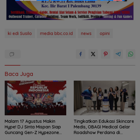
ki edi Susilo
media bbc.co.id
news
opini
Baca Juga
Malam 17 Agustus Makin
Tingkatkan Edukasi Skincare
Hype! DJ Sinta Mispan Siap
Medis, OBAGI Medical Gelar
Guncang Gen-Z Hypezone
Roadshow Perdana di
Palembang
Foreverskin Clinic