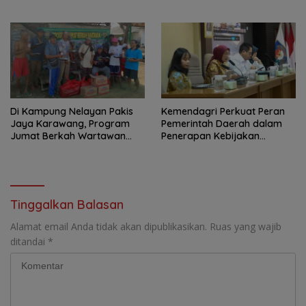
Budaya HSSE Melalui Safety
Campaign
Di Kampung Nelayan Pakis
Kemendagri Perkuat Peran
Jaya Karawang, Program
Pemerintah Daerah dalam
Jumat Berkah Wartawan
Penerapan Kebijakan
Berbagi Nasi Boks dan Air
Penyelenggaraan
Mineral
Transmigrasi
Tinggalkan Balasan
Alamat email Anda tidak akan dipublikasikan.
Ruas yang wajib
ditandai
*