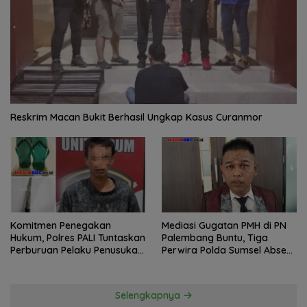
Reskrim Macan Bukit Berhasil Ungkap Kasus Curanmor
Komitmen Penegakan
Mediasi Gugatan PMH di PN
Hukum, Polres PALI Tuntaskan
Palembang Buntu, Tiga
Perburuan Pelaku Penusukan
Perwira Polda Sumsel Absen,
Hingga ke Hutan
Kuasa Hukum Penggugat
Pertanyakan Komitmen
Hormati Proses Hukum
Selengkapnya