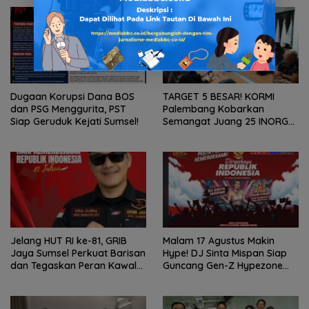
Dugaan Korupsi Dana BOS
TARGET 5 BESAR! KORMI
dan PSG Menggurita, PST
Palembang Kobarkan
Siap Geruduk Kejati Sumsel!
Semangat Juang 25 INORGA
Menuju FORPROV II Sumsel
2026!
Jelang HUT RI ke-81, GRIB
Malam 17 Agustus Makin
Jaya Sumsel Perkuat Barisan
Hype! DJ Sinta Mispan Siap
dan Tegaskan Peran Kawal
Guncang Gen-Z Hypezone
Aspirasi Rakyat.
Palembang