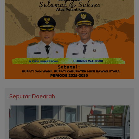
Seputar Daearah