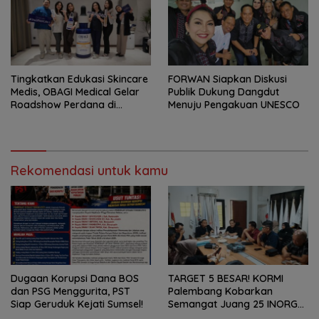
Tingkatkan Edukasi Skincare
FORWAN Siapkan Diskusi
Medis, OBAGI Medical Gelar
Publik Dukung Dangdut
Roadshow Perdana di
Menuju Pengakuan UNESCO
Foreverskin Clinic
Rekomendasi untuk kamu
Dugaan Korupsi Dana BOS
TARGET 5 BESAR! KORMI
dan PSG Menggurita, PST
Palembang Kobarkan
Siap Geruduk Kejati Sumsel!
Semangat Juang 25 INORGA
Menuju FORPROV II Sumsel