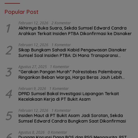
Popular Post
1
Februari 12, 2026
2 Komentar
Akhirnya Buka Suara, Sekda Sumsel Edward Candra
Arahkan Terkait Insiden PTBA Dikonfirmasi ke Disnaker
2
Februari 12, 2026
1 Komentar
Sikap Bungkam Sahadi Kabid Pengawasan Disnaker
Sumsel Soal Insiden PTBA: Di Mana Transparansi
Pengawasan K3?
3
Agustus 27, 2025
1 Komentar
“Gerakan Pangan Murah” Polrestabes Palembang
Ringankan Beban Warga, Harga Beras Jauh Lebih
Terjangkau
4
Februari 9, 2026
1 Komentar
DPRD Sumsel Bakal Investigasi Lapangan Terkait
Kecelakaan Kerja di PT Bukit Asam
5
Februari 12, 2026
1 Komentar
Insiden Maut di PT Bukit Asam Jadi Sorotan, Sekda
Sumsel Edward Candra Bungkam Saat Dikonfirmasi
6
Agustus 8, 2026
0 Komentar
Dugaan Korupsi Dana BOS dan PSG Menggurita, PST