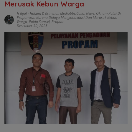
Merusak Kebun Warga
H Rijal
-
Hukum & Kriminal
,
Mediabbc.co.id
,
News
,
Oknum Polisi Di
Propamkan Karena Diduga Mengintimidasi Dan Merusak Kebun
Warga
,
Polda Sumsel
,
Propam
Desember 30, 2025