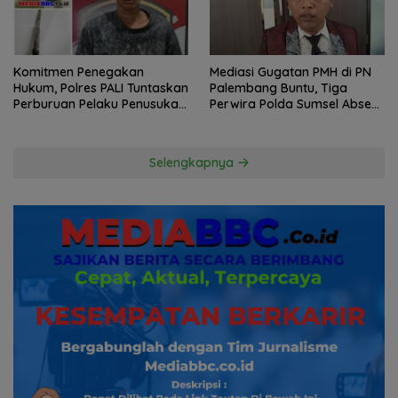
Komitmen Penegakan
Mediasi Gugatan PMH di PN
Hukum, Polres PALI Tuntaskan
Palembang Buntu, Tiga
Perburuan Pelaku Penusukan
Perwira Polda Sumsel Absen,
Hingga ke Hutan
Kuasa Hukum Penggugat
Pertanyakan Komitmen
Hormati Proses Hukum
Selengkapnya