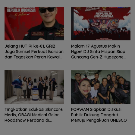
2026!
Jelang HUT RI ke-81, GRIB
Malam 17 Agustus Makin
Jaya Sumsel Perkuat Barisan
Hype! DJ Sinta Mispan Siap
dan Tegaskan Peran Kawal
Guncang Gen-Z Hypezone
Aspirasi Rakyat.
Palembang
Tingkatkan Edukasi Skincare
FORWAN Siapkan Diskusi
Medis, OBAGI Medical Gelar
Publik Dukung Dangdut
Roadshow Perdana di
Menuju Pengakuan UNESCO
Foreverskin Clinic