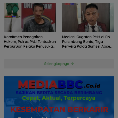
Komitmen Penegakan
Mediasi Gugatan PMH di PN
Hukum, Polres PALI Tuntaskan
Palembang Buntu, Tiga
Perburuan Pelaku Penusukan
Perwira Polda Sumsel Absen,
Hingga ke Hutan
Kuasa Hukum Penggugat
Pertanyakan Komitmen
Hormati Proses Hukum
Selengkapnya