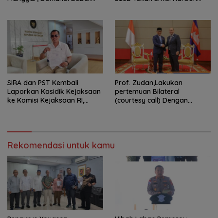
Masih Kami Dalami
hingga 15 Ton*
SIRA dan PST Kembali
Prof. Zudan,Lakukan
Laporkan Kasidik Kejaksaan
pertemuan Bilateral
ke Komisi Kejaksaan RI,
(courtesy call) Dengan
Soroti Dugaan
Deputy Prime Minister
Ketidakterbukaan
Kerajaan Kamboja,BKN
Penanganan Kasus Irigasi Air
Siapkan Indonesia Jadi Pusat
Lemutu
Kolaborasi ASN ASEAN
Rekomendasi untuk kamu