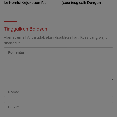
ke Komisi Kejaksaan RI,
(courtesy call) Dengan
Soroti Dugaan
Deputy Prime Minister
Ketidakterbukaan
Kerajaan Kamboja,BKN
Penanganan Kasus Irigasi Air
Siapkan Indonesia Jadi Pusat
Lemutu
Kolaborasi ASN ASEAN
Tinggalkan Balasan
Alamat email Anda tidak akan dipublikasikan.
Ruas yang wajib
ditandai
*