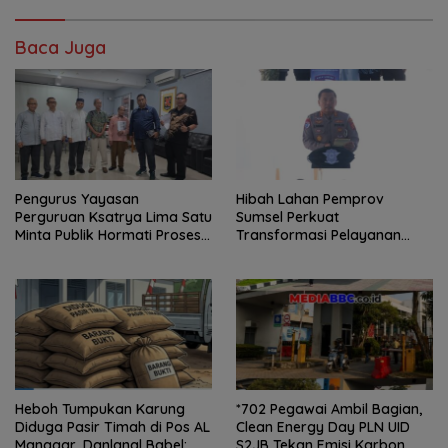
Baca Juga
Pengurus Yayasan
Hibah Lahan Pemprov
Perguruan Ksatrya Lima Satu
Sumsel Perkuat
Minta Publik Hormati Proses
Transformasi Pelayanan
Hukum Sengketa
BPKB Polda Sumsel
Kepengurusan
Heboh Tumpukan Karung
*702 Pegawai Ambil Bagian,
Diduga Pasir Timah di Pos AL
Clean Energy Day PLN UID
Manggar, Danlanal Babel:
S2JB Tekan Emisi Karbon