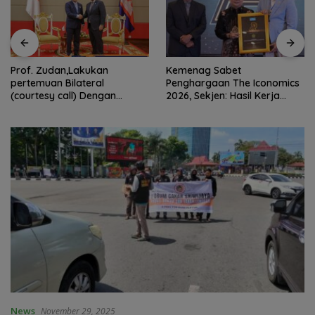
Prof. Zudan,Lakukan
Kemenag Sabet
pertemuan Bilateral
Penghargaan The Iconomics
(courtesy call) Dengan
2026, Sekjen: Hasil Kerja
Deputy Prime Minister
Bersama Pusat dan Daerah
Kerajaan Kamboja,BKN
Siapkan Indonesia Jadi Pusat
Kolaborasi ASN ASEAN
News
November 29, 2025