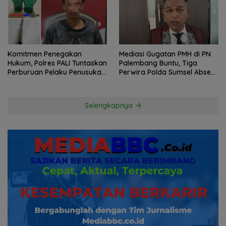
Komitmen Penegakan
Mediasi Gugatan PMH di PN
Hukum, Polres PALI Tuntaskan
Palembang Buntu, Tiga
Perburuan Pelaku Penusukan
Perwira Polda Sumsel Absen,
Hingga ke Hutan
Kuasa Hukum Penggugat
Pertanyakan Komitmen
Hormati Proses Hukum
Selengkapnya