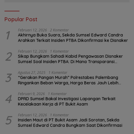
Popular Post
1
Februari 12, 2026
2 Komentar
Akhirnya Buka Suara, Sekda Sumsel Edward Candra
Arahkan Terkait Insiden PTBA Dikonfirmasi ke Disnaker
2
Februari 12, 2026
1 Komentar
Sikap Bungkam Sahadi Kabid Pengawasan Disnaker
Sumsel Soal Insiden PTBA: Di Mana Transparansi
Pengawasan K3?
3
Agustus 27, 2025
1 Komentar
“Gerakan Pangan Murah” Polrestabes Palembang
Ringankan Beban Warga, Harga Beras Jauh Lebih
Terjangkau
4
Februari 9, 2026
1 Komentar
DPRD Sumsel Bakal Investigasi Lapangan Terkait
Kecelakaan Kerja di PT Bukit Asam
5
Februari 12, 2026
1 Komentar
Insiden Maut di PT Bukit Asam Jadi Sorotan, Sekda
Sumsel Edward Candra Bungkam Saat Dikonfirmasi