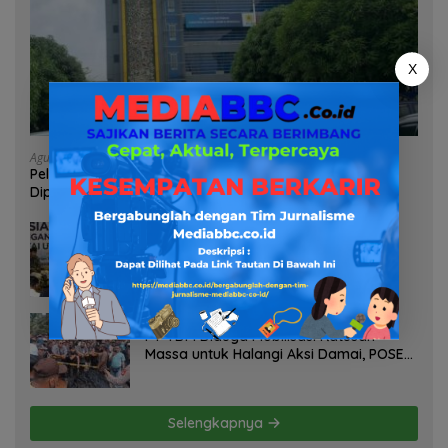
X
Agustus 7, 2026
Pelayanan Kinerja Dan Transparansi Sanksi P2TL PLN
Dipertanyakan, Upaya Konfirmasi GM PLN UID S2JB
Terkesan Tutup Mata
Agustus 7, 2026
Selamatkan Lahan Pertanian Brebes
dari Banjir, Kemendagri Dorong
Program FMNJP
Agustus 6, 2026
PT TDM Diduga Mobilisasi Ratusan
Massa untuk Halangi Aksi Damai, POSE
RI Tempuh Jalur Hukum
Selengkapnya