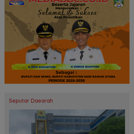
Seputar Daearah