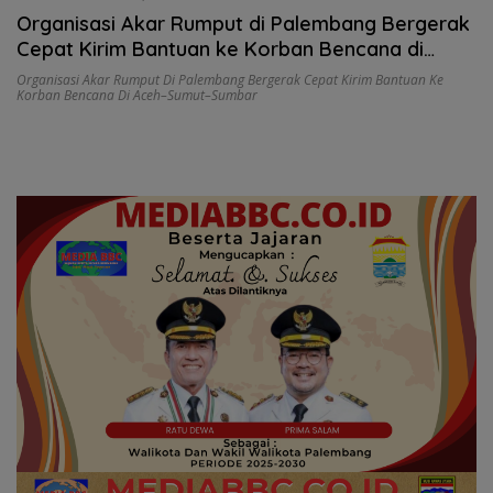
Organisasi Akar Rumput di Palembang Bergerak
Cepat Kirim Bantuan ke Korban Bencana di
Aceh–Sumut–Sumbar
Organisasi Akar Rumput Di Palembang Bergerak Cepat Kirim Bantuan Ke
Korban Bencana Di Aceh–Sumut–Sumbar