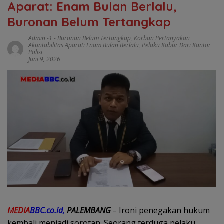
Aparat: Enam Bulan Berlalu,
Buronan Belum Tertangkap
Admin -1
-
Buronan Belum Tertangkap
,
Korban Pertanyakan
Akuntabilitas Aparat: Enam Bulan Berlalu
,
Pelaku Kabur Dari Kantor
Polisi
Juni 9, 2026
MEDIA
BBC.co.id,
PALEMBANG
–
Ironi penegakan hukum
kembali menjadi sorotan. Seorang terduga pelaku