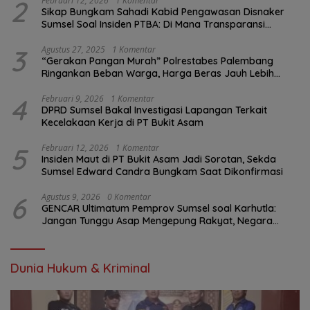
2
Februari 12, 2026
1 Komentar
Sikap Bungkam Sahadi Kabid Pengawasan Disnaker
Sumsel Soal Insiden PTBA: Di Mana Transparansi
Pengawasan K3?
3
Agustus 27, 2025
1 Komentar
“Gerakan Pangan Murah” Polrestabes Palembang
Ringankan Beban Warga, Harga Beras Jauh Lebih
Terjangkau
4
Februari 9, 2026
1 Komentar
DPRD Sumsel Bakal Investigasi Lapangan Terkait
Kecelakaan Kerja di PT Bukit Asam
5
Februari 12, 2026
1 Komentar
Insiden Maut di PT Bukit Asam Jadi Sorotan, Sekda
Sumsel Edward Candra Bungkam Saat Dikonfirmasi
6
Agustus 9, 2026
0 Komentar
GENCAR Ultimatum Pemprov Sumsel soal Karhutla:
Jangan Tunggu Asap Mengepung Rakyat, Negara
Harus Bergerak
Dunia Hukum & Kriminal