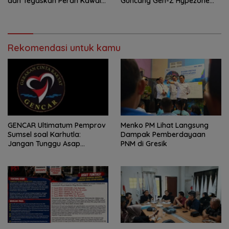
dan Tegaskan Peran Kawal
Guncang Gen-Z Hypezone
Aspirasi Rakyat.
Palembang
Rekomendasi untuk kamu
GENCAR Ultimatum Pemprov
Menko PM Lihat Langsung
Sumsel soal Karhutla:
Dampak Pemberdayaan
Jangan Tunggu Asap
PNM di Gresik
Mengepung Rakyat, Negara
Harus Bergerak