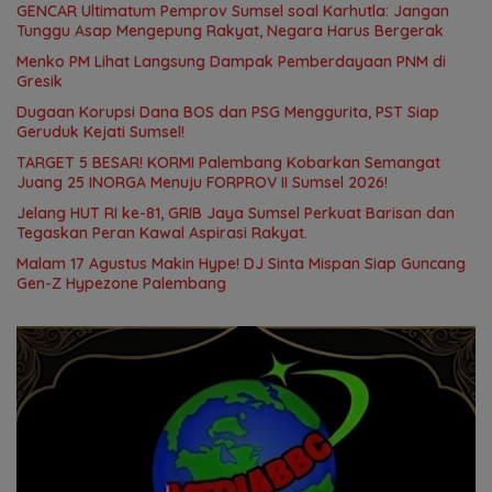
GENCAR Ultimatum Pemprov Sumsel soal Karhutla: Jangan
Tunggu Asap Mengepung Rakyat, Negara Harus Bergerak
Menko PM Lihat Langsung Dampak Pemberdayaan PNM di
Gresik
Dugaan Korupsi Dana BOS dan PSG Menggurita, PST Siap
Geruduk Kejati Sumsel!
TARGET 5 BESAR! KORMI Palembang Kobarkan Semangat
Juang 25 INORGA Menuju FORPROV II Sumsel 2026!
Jelang HUT RI ke-81, GRIB Jaya Sumsel Perkuat Barisan dan
Tegaskan Peran Kawal Aspirasi Rakyat.
Malam 17 Agustus Makin Hype! DJ Sinta Mispan Siap Guncang
Gen-Z Hypezone Palembang