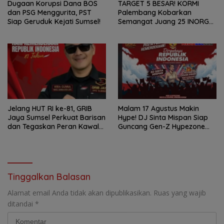
Dugaan Korupsi Dana BOS
TARGET 5 BESAR! KORMI
dan PSG Menggurita, PST
Palembang Kobarkan
Siap Geruduk Kejati Sumsel!
Semangat Juang 25 INORGA
Menuju FORPROV II Sumsel
2026!
Jelang HUT RI ke-81, GRIB
Malam 17 Agustus Makin
Jaya Sumsel Perkuat Barisan
Hype! DJ Sinta Mispan Siap
dan Tegaskan Peran Kawal
Guncang Gen-Z Hypezone
Aspirasi Rakyat.
Palembang
Tinggalkan Balasan
Alamat email Anda tidak akan dipublikasikan.
Ruas yang wajib
ditandai
*