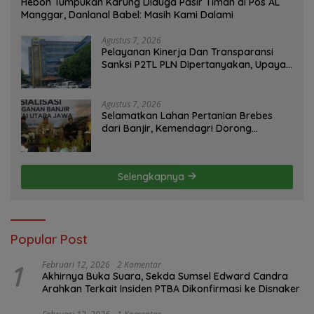
Heboh Tumpukan Karung Diduga Pasir Timah di Pos AL
Manggar, Danlanal Babel: Masih Kami Dalami
Agustus 7, 2026
Pelayanan Kinerja Dan Transparansi
Sanksi P2TL PLN Dipertanyakan, Upaya
Konfirmasi GM PLN UID S2JB Terkesan
Tutup Mata
Agustus 7, 2026
Selamatkan Lahan Pertanian Brebes
dari Banjir, Kemendagri Dorong
Program FMNJP
Selengkapnya
Popular Post
1
Februari 12, 2026
2 Komentar
Akhirnya Buka Suara, Sekda Sumsel Edward Candra
Arahkan Terkait Insiden PTBA Dikonfirmasi ke Disnaker