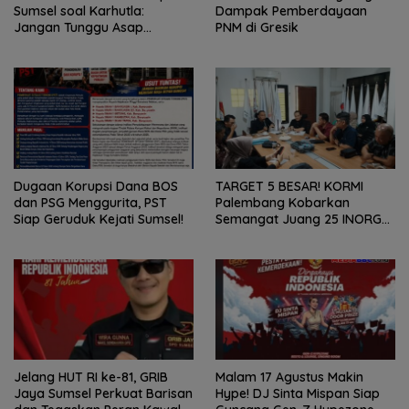
Sumsel soal Karhutla:
Dampak Pemberdayaan
Jangan Tunggu Asap
PNM di Gresik
Mengepung Rakyat, Negara
Harus Bergerak
Dugaan Korupsi Dana BOS
TARGET 5 BESAR! KORMI
dan PSG Menggurita, PST
Palembang Kobarkan
Siap Geruduk Kejati Sumsel!
Semangat Juang 25 INORGA
Menuju FORPROV II Sumsel
2026!
Jelang HUT RI ke-81, GRIB
Malam 17 Agustus Makin
Jaya Sumsel Perkuat Barisan
Hype! DJ Sinta Mispan Siap