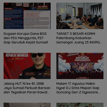
Dugaan Korupsi Dana BOS
TARGET 5 BESAR! KORMI
dan PSG Menggurita, PST
Palembang Kobarkan
Siap Geruduk Kejati Sumsel!
Semangat Juang 25 INORGA
Menuju FORPROV II Sumsel
2026!
Jelang HUT RI ke-81, GRIB
Malam 17 Agustus Makin
Jaya Sumsel Perkuat Barisan
Hype! DJ Sinta Mispan Siap
dan Tegaskan Peran Kawal
Guncang Gen-Z Hypezone
Aspirasi Rakyat.
Palembang