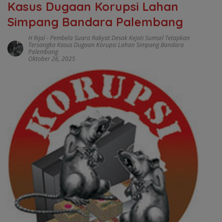
Kasus Dugaan Korupsi Lahan
Simpang Bandara Palembang
H Rijal
-
Pembela Suara Rakyat Desak Kejati Sumsel Tetapkan
Tersangka Kasus Dugaan Korupsi Lahan Simpang Bandara
Palembang
Oktober 26, 2025