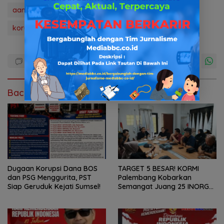
aan pirang
hukum & kriminal
kejati sumsel
korupsi
lsm psr
mediabbc.co.id
news
Baca Juga
Dugaan Korupsi Dana BOS
TARGET 5 BESAR! KORMI
dan PSG Menggurita, PST
Palembang Kobarkan
Siap Geruduk Kejati Sumsel!
Semangat Juang 25 INORGA
Menuju FORPROV II Sumsel
2026!