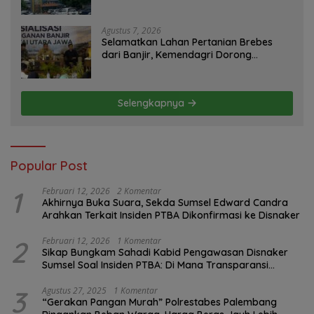
Konfirmasi GM PLN UID S2JB Terkesan
Tutup Mata
Agustus 7, 2026
Selamatkan Lahan Pertanian Brebes
dari Banjir, Kemendagri Dorong
Program FMNJP
Selengkapnya
Popular Post
1
Februari 12, 2026
2 Komentar
Akhirnya Buka Suara, Sekda Sumsel Edward Candra
Arahkan Terkait Insiden PTBA Dikonfirmasi ke Disnaker
2
Februari 12, 2026
1 Komentar
Sikap Bungkam Sahadi Kabid Pengawasan Disnaker
Sumsel Soal Insiden PTBA: Di Mana Transparansi
Pengawasan K3?
3
Agustus 27, 2025
1 Komentar
“Gerakan Pangan Murah” Polrestabes Palembang