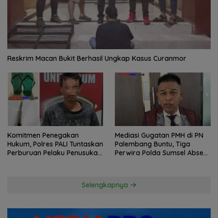
Reskrim Macan Bukit Berhasil Ungkap Kasus Curanmor
Komitmen Penegakan
Mediasi Gugatan PMH di PN
Hukum, Polres PALI Tuntaskan
Palembang Buntu, Tiga
Perburuan Pelaku Penusukan
Perwira Polda Sumsel Absen,
Hingga ke Hutan
Kuasa Hukum Penggugat
Pertanyakan Komitmen
Hormati Proses Hukum
Selengkapnya