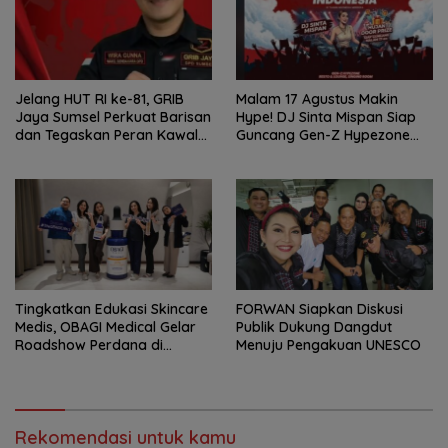
Jelang HUT RI ke-81, GRIB
Malam 17 Agustus Makin
Jaya Sumsel Perkuat Barisan
Hype! DJ Sinta Mispan Siap
dan Tegaskan Peran Kawal
Guncang Gen-Z Hypezone
Aspirasi Rakyat.
Palembang
Tingkatkan Edukasi Skincare
FORWAN Siapkan Diskusi
Medis, OBAGI Medical Gelar
Publik Dukung Dangdut
Roadshow Perdana di
Menuju Pengakuan UNESCO
Foreverskin Clinic
Rekomendasi untuk kamu