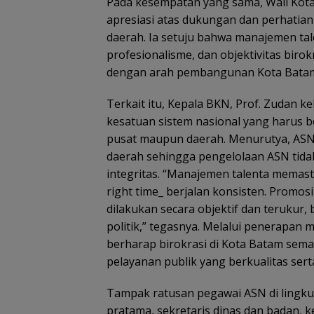
Pada kesempatan yang sama, Wali Kot
apresiasi atas dukungan dan perhati
daerah. Ia setuju bahwa manajemen ta
profesionalisme, dan objektivitas biro
dengan arah pembangunan Kota Bata
Terkait itu, Kepala BKN, Prof. Zudan
kesatuan sistem nasional yang harus be
pusat maupun daerah. Menurutya, ASN 
daerah sehingga pengelolaan ASN tidak 
integritas. “Manajemen talenta memasti
right time_ berjalan konsisten. Promo
dilakukan secara objektif dan terukur
politik,” tegasnya. Melalui penerapan
berharap birokrasi di Kota Batam sem
pelayanan publik yang berkualitas sert
Tampak ratusan pegawai ASN di lingku
pratama, sekretaris dinas dan badan, k