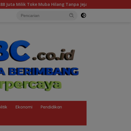
anpa Jejak
Soroti Dugaan Pelanggaran Tambang PT BSPC
litik
Ekonomi
Pendidikan