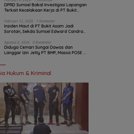
DPRD Sumsel Bakal Investigasi Lapangan
Terkait Kecelakaan Kerja di PT Bukit
Asam
Februari 12, 2026
1 Komentar
Insiden Maut di PT Bukit Asam Jadi
Sorotan, Sekda Sumsel Edward Candra
Bungkam Saat Dikonfirmasi
Agustus 6, 2026
0 Komentar
Diduga Cemari Sungai Dawas dan
Langgar Izin Jetty PT BMP, Massa POSE RI
dan Barikade 98 Gelar Aksi Mendesak
Pengusutan Tuntas
ia Hukum & Kriminal