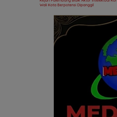
Kejari Palembang Bidik Aktor Intelektual Ko
Wali Kota Berpotensi Dipanggil