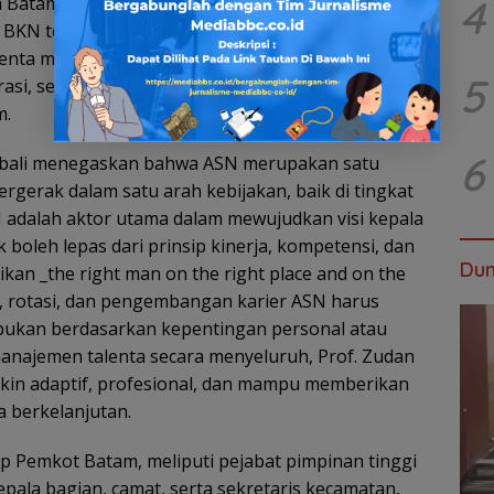
4
a Batam, Dr. Amsakar Achmad, juga menyampaikan
an BKN terhadap penguatan manajemen ASN di
lenta merupakan instrumen penting untuk menjaga
5
krasi, sekaligus memastikan ASN bekerja selaras
m.
6
 kebali menegaskan bahwa ASN merupakan satu
rgerak dalam satu arah kebijakan, baik di tingkat
adalah aktor utama dalam mewujudkan visi kepala
boleh lepas dari prinsip kinerja, kompetensi, dan
Dun
kan _the right man on the right place and on the
si, rotasi, dan pengembangan karier ASN harus
, bukan berdasarkan kepentingan personal atau
 manajemen talenta secara menyeluruh, Prof. Zudan
akin adaptif, profesional, dan mampu memberikan
a berkelanjutan.
p Pemkot Batam, meliputi pejabat pimpinan tinggi
epala bagian, camat, serta sekretaris kecamatan,