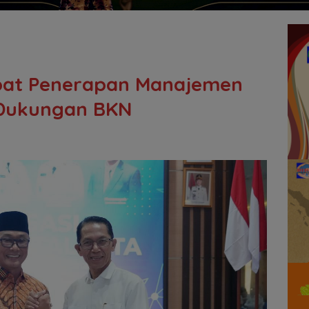
pat Penerapan Manajemen
 Dukungan BKN