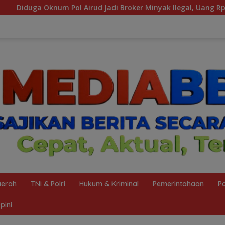
 Broker Minyak Ilegal, Uang Rp88 Juta Milik Toke Muba Hilang T
erah
TNI & Polri
Hukum & Kriminal
Pemerintahaan
Po
pini