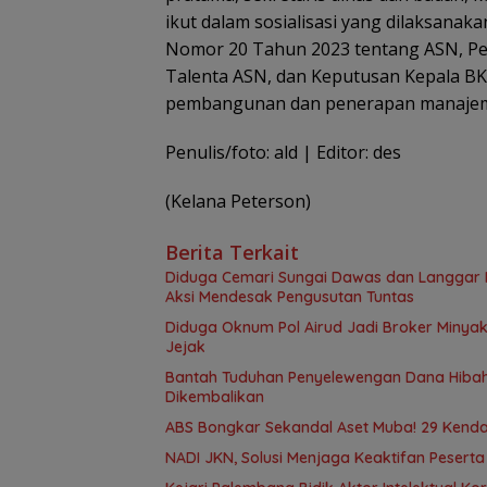
ikut dalam sosialisasi yang dilaksana
Nomor 20 Tahun 2023 tentang ASN, P
Talenta ASN, dan Keputusan Kepala B
pembangunan dan penerapan manajemen
Penulis/foto: ald | Editor: des
(Kelana Peterson)
Berita Terkait
Diduga Cemari Sungai Dawas dan Langgar Iz
Aksi Mendesak Pengusutan Tuntas
Diduga Oknum Pol Airud Jadi Broker Minyak 
Jejak
Bantah Tuduhan Penyelewengan Dana Hibah,
Dikembalikan
ABS Bongkar Sekandal Aset Muba! 29 Kendar
NADI JKN, Solusi Menjaga Keaktifan Pesert