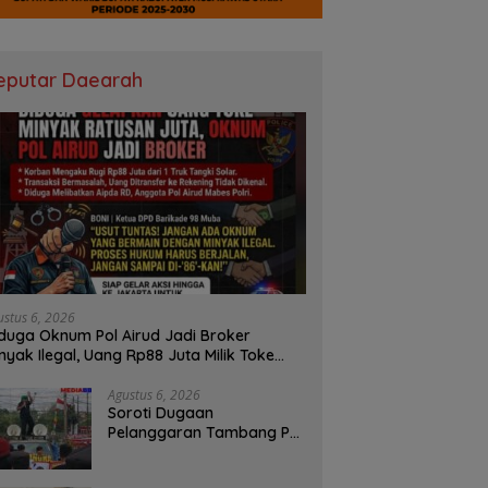
eputar Daearah
ustus 6, 2026
duga Oknum Pol Airud Jadi Broker
nyak Ilegal, Uang Rp88 Juta Milik Toke
ba Hilang Tanpa Jejak
Agustus 6, 2026
Soroti Dugaan
Pelanggaran Tambang PT
BSPC, Koalisi Aktivis
Sumsel Beri Tenggat 1