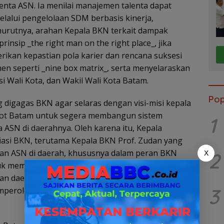
nta ASN. Ia menilai manajemen talenta dapat
lalui pengelolaan SDM berbasis kinerja,
enurutnya, arahan Kepala BKN terkait dampak
nsip _the right man on the right place_, jika
rikan kepastian pola karier dan rencana suksesi
en seperti _nine box matrix_, serta menyelaraskan
si Wali Kota, dan Wakil Wali Kota Batam.
Pop
g digagas BKN agar selaras dengan visi-misi kepala
ot Batam untuk segera membangun sistem
1
 ASN di daerahnya. Oleh karena itu, Kepala
si BKN, terutama Kepala BKN Prof. Zudan yang
an ASN di daerah, khususnya dalam peran BKN
2
X
tuk membangun manajemen talenta ASN yang
 daerah. Hal ini ditandai dengan keberhasilan
3
emperoleh persetujuan penerapan manajemen