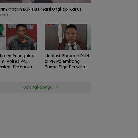
rim Macan Bukit Berhasil Ungkap Kasus
anmor
itmen Penegakan
Mediasi Gugatan PMH
m, Polres PALI
di PN Palembang
askan Perburuan
Buntu, Tiga Perwira
ku Penusukan
Polda Sumsel Absen,
ga ke Hutan
Kuasa Hukum
Penggugat
Selengkapnya
Pertanyakan
Komitmen Hormati
Proses Hukum