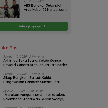
Minggu ke Pemerintah
Agustus 5, 2026
ABS Bongkar Sekandal
Aset Muba! 29 Kendaraan
Dinas Bernilai Milyaran Tak
Jelas Tanpa Jejak
Selengkapnya
ular Post
Februari 12, 2026
2 Komentar
Akhirnya Buka Suara, Sekda Sumsel
Edward Candra Arahkan Terkait Insiden
PTBA Dikonfirmasi ke Disnaker
Februari 12, 2026
1 Komentar
Sikap Bungkam Sahadi Kabid
Pengawasan Disnaker Sumsel Soal
Insiden PTBA: Di Mana Transparansi
Pengawasan K3?
Agustus 27, 2025
1 Komentar
“Gerakan Pangan Murah” Polrestabes
Palembang Ringankan Beban Warga,
Harga Beras Jauh Lebih Terjangkau
Februari 9, 2026
1 Komentar