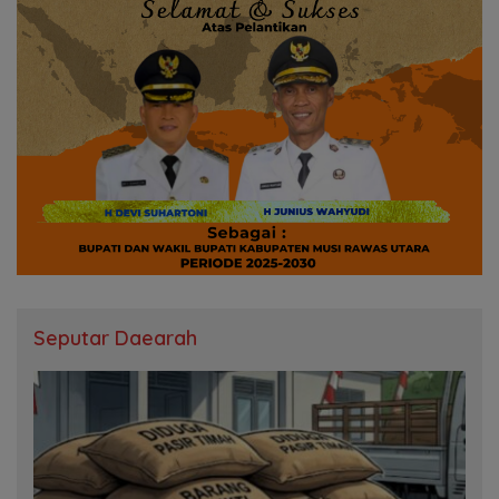
Seputar Daearah