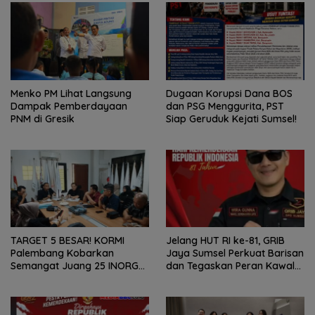
Menko PM Lihat Langsung
Dugaan Korupsi Dana BOS
Dampak Pemberdayaan
dan PSG Menggurita, PST
PNM di Gresik
Siap Geruduk Kejati Sumsel!
TARGET 5 BESAR! KORMI
Jelang HUT RI ke-81, GRIB
Palembang Kobarkan
Jaya Sumsel Perkuat Barisan
Semangat Juang 25 INORGA
dan Tegaskan Peran Kawal
Menuju FORPROV II Sumsel
Aspirasi Rakyat.
2026!