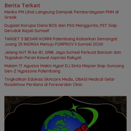
Berita Terkait
Menko PM Lihat Langsung Dampak Pemberdayaan PNM di
Gresik
Dugaan Korupsi Dana BOS dan PSG Menggurita, PST Siap
Geruduk Kejati Sumsel!
TARGET 5 BESAR! KORMI Palembang Kobarkan Semangat
Juang 25 INORGA Menuju FORPROV II Sumsel 2026!
Jelang HUT RI ke-81, GRIB Jaya Sumsel Perkuat Barisan dan
Tegaskan Peran Kawal Aspirasi Rakyat.
Malam 17 Agustus Makin Hype! DJ Sinta Mispan Siap Guncang
Gen-Z Hypezone Palembang
Tingkatkan Edukasi Skincare Medis, OBAGI Medical Gelar
Roadshow Perdana di Foreverskin Clinic