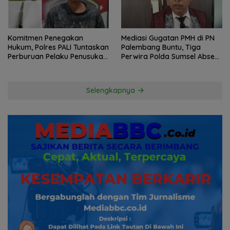
Komitmen Penegakan
Mediasi Gugatan PMH di PN
Hukum, Polres PALI Tuntaskan
Palembang Buntu, Tiga
Perburuan Pelaku Penusukan
Perwira Polda Sumsel Absen,
Hingga ke Hutan
Kuasa Hukum Penggugat
Pertanyakan Komitmen
Hormati Proses Hukum
Selengkapnya