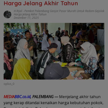
Harga Jelang Akhir Tahun
H Rijal
-
Pemkot Palembang Genjot Pasar Murah Untuk Redam Gejolak
Harga Jelang Akhir Tahun
Desember 11, 2025
oplus_0
MEDIA
BBC.co.id
, PALEMBANG —
Menjelang akhir tahun
yang kerap ditandai kenaikan harga kebutuhan pokok,