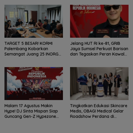
TARGET 5 BESAR! KORMI
Jelang HUT RI ke-81, GRIB
Palembang Kobarkan
Jaya Sumsel Perkuat Barisan
Semangat Juang 25 INORGA
dan Tegaskan Peran Kawal
Menuju FORPROV II Sumsel
Aspirasi Rakyat.
2026!
Malam 17 Agustus Makin
Tingkatkan Edukasi Skincare
Hype! DJ Sinta Mispan Siap
Medis, OBAGI Medical Gelar
Guncang Gen-Z Hypezone
Roadshow Perdana di
Palembang
Foreverskin Clinic