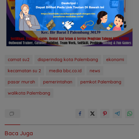
camat su2
disperindag kota Palembang
ekonomi
kecamatan su 2
media bbc.co.id
news
pasar murah
pemerintahan
pemkot Palembang
walikota Palembang
Baca Juga