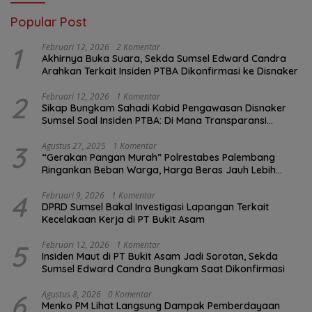
Popular Post
1
Februari 12, 2026
2 Komentar
Akhirnya Buka Suara, Sekda Sumsel Edward Candra
Arahkan Terkait Insiden PTBA Dikonfirmasi ke Disnaker
2
Februari 12, 2026
1 Komentar
Sikap Bungkam Sahadi Kabid Pengawasan Disnaker
Sumsel Soal Insiden PTBA: Di Mana Transparansi
Pengawasan K3?
3
Agustus 27, 2025
1 Komentar
“Gerakan Pangan Murah” Polrestabes Palembang
Ringankan Beban Warga, Harga Beras Jauh Lebih
Terjangkau
4
Februari 9, 2026
1 Komentar
DPRD Sumsel Bakal Investigasi Lapangan Terkait
Kecelakaan Kerja di PT Bukit Asam
5
Februari 12, 2026
1 Komentar
Insiden Maut di PT Bukit Asam Jadi Sorotan, Sekda
Sumsel Edward Candra Bungkam Saat Dikonfirmasi
6
Agustus 8, 2026
0 Komentar
Menko PM Lihat Langsung Dampak Pemberdayaan