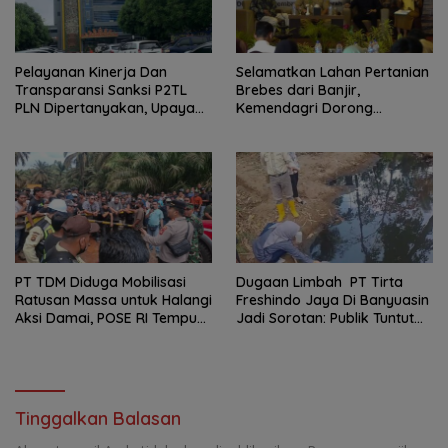
Pelayanan Kinerja Dan
Selamatkan Lahan Pertanian
Transparansi Sanksi P2TL
Brebes dari Banjir,
PLN Dipertanyakan, Upaya
Kemendagri Dorong
Konfirmasi GM PLN UID S2JB
Program FMNJP
Terkesan Tutup Mata
PT TDM Diduga Mobilisasi
Dugaan Limbah PT Tirta
Ratusan Massa untuk Halangi
Freshindo Jaya Di Banyuasin
Aksi Damai, POSE RI Tempuh
Jadi Sorotan: Publik Tuntut
Jalur Hukum
Transparansi Pemerintah
dan Perusahaan
Tinggalkan Balasan