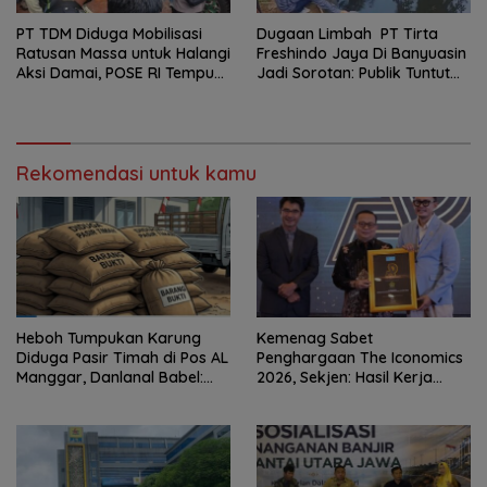
PT TDM Diduga Mobilisasi
Dugaan Limbah PT Tirta
Ratusan Massa untuk Halangi
Freshindo Jaya Di Banyuasin
Aksi Damai, POSE RI Tempuh
Jadi Sorotan: Publik Tuntut
Jalur Hukum
Transparansi Pemerintah
dan Perusahaan
Rekomendasi untuk kamu
Heboh Tumpukan Karung
Kemenag Sabet
Diduga Pasir Timah di Pos AL
Penghargaan The Iconomics
Manggar, Danlanal Babel:
2026, Sekjen: Hasil Kerja
Masih Kami Dalami
Bersama Pusat dan Daerah