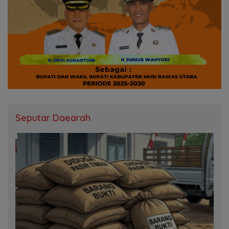
Seputar Daearah