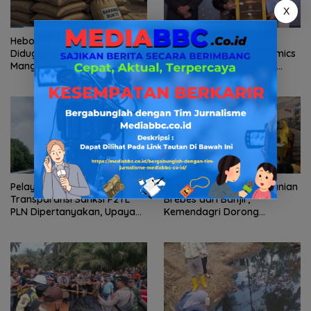
X
Heboh Tumpukan Karung
Kemenag Sabet
Diduga Pasir Timah di Pos AL
Penghargaan The Iconomics
Manggar, Danlanal Babel:
2026, Sekjen: Hasil Kerja
Masih Kami Dalami
Bersama Pusat dan Daerah
Pelayanan Kinerja Dan
Selamatkan Lahan Pertanian
Transparansi Sanksi P2TL
Brebes dari Banjir,
PLN Dipertanyakan, Upaya
Kemendagri Dorong
Konfirmasi GM PLN UID S2JB
Program FMNJP
Terkesan Tutup Mata