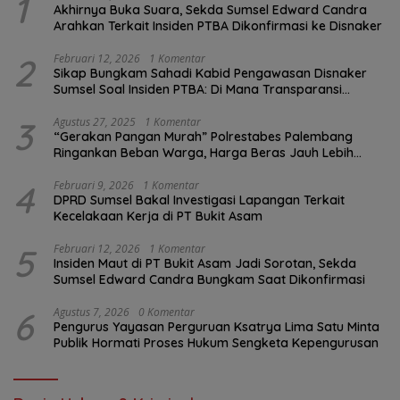
1
Akhirnya Buka Suara, Sekda Sumsel Edward Candra
Arahkan Terkait Insiden PTBA Dikonfirmasi ke Disnaker
2
Februari 12, 2026
1 Komentar
Sikap Bungkam Sahadi Kabid Pengawasan Disnaker
Sumsel Soal Insiden PTBA: Di Mana Transparansi
Pengawasan K3?
3
Agustus 27, 2025
1 Komentar
“Gerakan Pangan Murah” Polrestabes Palembang
Ringankan Beban Warga, Harga Beras Jauh Lebih
Terjangkau
4
Februari 9, 2026
1 Komentar
DPRD Sumsel Bakal Investigasi Lapangan Terkait
Kecelakaan Kerja di PT Bukit Asam
5
Februari 12, 2026
1 Komentar
Insiden Maut di PT Bukit Asam Jadi Sorotan, Sekda
Sumsel Edward Candra Bungkam Saat Dikonfirmasi
6
Agustus 7, 2026
0 Komentar
Pengurus Yayasan Perguruan Ksatrya Lima Satu Minta
Publik Hormati Proses Hukum Sengketa Kepengurusan