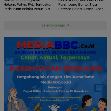
Komitmen Penegakan
Mediasi Gugatan PMH di PN
Hukum, Polres PALI Tuntaskan
Palembang Buntu, Tiga
Perburuan Pelaku Penusukan
Perwira Polda Sumsel Absen,
Hingga ke Hutan
Kuasa Hukum Penggugat
Pertanyakan Komitmen
Hormati Proses Hukum
Selengkapnya