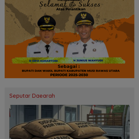
Seputar Daearah