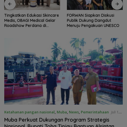
Tingkatkan Edukasi Skincare
FORWAN Siapkan Diskusi
Medis, OBAGI Medical Gelar
Publik Dukung Dangdut
Roadshow Perdana di
Menuju Pengakuan UNESCO
Foreverskin Clinic
Ketahanan pangan nasional
,
Muba
,
News
,
Pemerintahaan
Juli 14,
2026
Muba Perkuat Dukungan Program Strategis
Nasional, Bupati Toha Tinjau Bantuan Alsintan