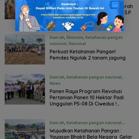
Desember 30, 2025
Dukung Ketahanan Pangan Daerah
Wabup Banyuasin Netta Indian, S.P.
Tinjau Lahan Pertanian Cabai
Daerah
,
Ekonomi
,
Ketahanan pangan
nasional
,
Nasional
Desember 25, 2025
Perkuat Ketahanan Pangan!
Pemdes Ngulak 2 tanam jagung
Daerah
,
Ketahanan pangan nasional
,
News
Oktober 29, 2025
Panen Raya Program Revolusi
Pertanian Panen 10 Hektar Padi
Unggulan PS-08 Di Ciwedus !
Kolaborasi Yayasan Bhakti Bela
Negara
Daerah
,
Ketahanan pangan nasional
Oktober 17, 2025
Wujudkan Ketahanan Pangan :
Yayasan Bhakti Bela Negara Gelar