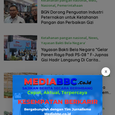
Ketahanan pangan nasional
,
MBG
,
Nasional
,
Pemerintahaan
Maret 29, 2026
BGN Dorong Penguatan Industri
Peternakan untuk Ketahanan
Pangan dan Perbaikan Gizi
Ketahanan pangan nasional
,
News
,
Yayasan Bakti Bela Negara'
Februari 12, 2026
Yayasan Bakti Bela Negara “Gelar
Panen Raya Padi PS-08 ” F-Jupnas
Gisi Hadir Langsung Di Carita
Banten
X
Daerah
,
Ketahanan pangan nasional
,
PNM
Desember 31, 2025
Kisah Sukses Nasabah ULaMM
Syariah: Memberdayakan Usaha
Mikro Dan Menciptakan Ekosistem
Ekonomi Berkelanjutan Untuk
Ketahanan Pangan
Banyuasin
,
Daerah
,
Ketahanan pangan
nasional
,
Pemerintahaan