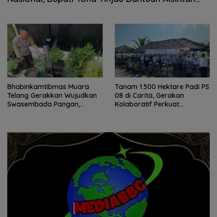
Kementan RI
Bhabinkamtibmas Muara
Tanam 1.500 Hektare Padi PS
Telang Gerakkan Wujudkan
08 di Carita, Gerakan
Swasembada Pangan,
Kolaboratif Perkuat
Kapolres Banyuasin Terima
Ketahanan Pangan Nasional
Laporan Langsung