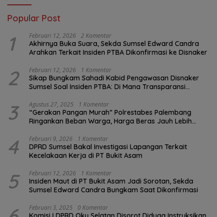
Popular Post
1
Februari 12, 2026
2 Komentar
Akhirnya Buka Suara, Sekda Sumsel Edward Candra
Arahkan Terkait Insiden PTBA Dikonfirmasi ke Disnaker
2
Februari 12, 2026
1 Komentar
Sikap Bungkam Sahadi Kabid Pengawasan Disnaker
Sumsel Soal Insiden PTBA: Di Mana Transparansi
Pengawasan K3?
3
Agustus 27, 2025
1 Komentar
“Gerakan Pangan Murah” Polrestabes Palembang
Ringankan Beban Warga, Harga Beras Jauh Lebih
Terjangkau
4
Februari 9, 2026
1 Komentar
DPRD Sumsel Bakal Investigasi Lapangan Terkait
Kecelakaan Kerja di PT Bukit Asam
5
Februari 12, 2026
1 Komentar
Insiden Maut di PT Bukit Asam Jadi Sorotan, Sekda
Sumsel Edward Candra Bungkam Saat Dikonfirmasi
6
Februari 3, 2025
0 Komentar
Komisi I DPRD Oku Selatan Disorot Diduga Instruksikan