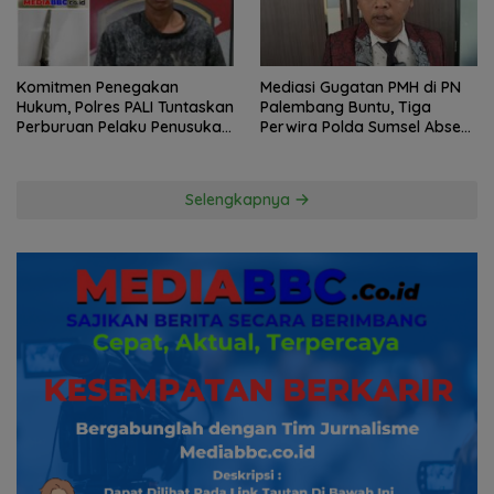
Komitmen Penegakan
Mediasi Gugatan PMH di PN
Hukum, Polres PALI Tuntaskan
Palembang Buntu, Tiga
Perburuan Pelaku Penusukan
Perwira Polda Sumsel Absen,
Hingga ke Hutan
Kuasa Hukum Penggugat
Pertanyakan Komitmen
Hormati Proses Hukum
Selengkapnya