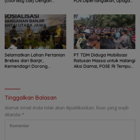
(courtesy call) Dengan
PLN Dipertanyakan, Upaya
Deputy Prime Minister
Konfirmasi GM PLN UID S2JB
Kerajaan Kamboja,BKN
Terkesan Tutup Mata
Siapkan Indonesia Jadi Pusat
Kolaborasi ASN ASEAN
Selamatkan Lahan Pertanian
PT TDM Diduga Mobilisasi
Brebes dari Banjir,
Ratusan Massa untuk Halangi
Kemendagri Dorong
Aksi Damai, POSE RI Tempuh
Program FMNJP
Jalur Hukum
Tinggalkan Balasan
Alamat email Anda tidak akan dipublikasikan.
Ruas yang wajib
ditandai
*