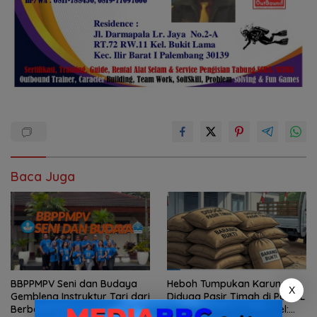
Baca Juga
BBPPMPV Seni dan Budaya
Heboh Tumpukan Karung
X
Gembleng Instruktur Tari dari
Diduga Pasir Timah di Pos AL
Berbagai Daerah, Sendratari
Manggar, Danlanal Babel: