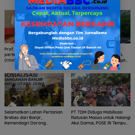
“Satra” Siap Tampil Sebagai
Masih Kami Dalami
Puncak Kolaborasi Nasional
Prof. Zudan,Lakukan
Pelayanan Kinerja Dan
pertemuan Bilateral
Transparansi Sanksi P2TL
(courtesy call) Dengan
PLN Dipertanyakan, Upaya
Deputy Prime Minister
Konfirmasi GM PLN UID S2JB
Kerajaan Kamboja,BKN
Terkesan Tutup Mata
Siapkan Indonesia Jadi Pusat
Kolaborasi ASN ASEAN
Selamatkan Lahan Pertanian
PT TDM Diduga Mobilisasi
Brebes dari Banjir,
Ratusan Massa untuk Halangi
Kemendagri Dorong
Aksi Damai, POSE RI Tempuh
Program FMNJP
Jalur Hukum