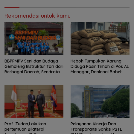
Rekomendasi untuk kamu
BBPPMPV Seni dan Budaya
Heboh Tumpukan Karung
Gembleng Instruktur Tari dari
Diduga Pasir Timah di Pos AL
Berbagai Daerah, Sendratari
Manggar, Danlanal Babel:
“Satra” Siap Tampil Sebagai
Masih Kami Dalami
Puncak Kolaborasi Nasional
Prof. Zudan,Lakukan
Pelayanan Kinerja Dan
pertemuan Bilateral
Transparansi Sanksi P2TL