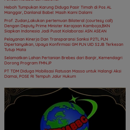
Heboh Tumpukan Karung Diduga Pasir Timah di Pos AL
Manggar, Danlanal Babel: Masih Kami Dalami
Prof. Zudan,Lakukan pertemuan Bilateral (courtesy call)
Dengan Deputy Prime Minister Kerajaan Kamboja,BKN
Siapkan Indonesia Jadi Pusat Kolaborasi ASN ASEAN
Pelayanan Kinerja Dan Transparansi Sanksi P2TL PLN
Dipertanyakan, Upaya Konfirmasi GM PLN UID S2JB Terkesan
Tutup Mata
Selamatkan Lahan Pertanian Brebes dari Banjir, Kemendagri
Dorong Program FMNJP
PT TDM Diduga Mobilisasi Ratusan Massa untuk Halangi Aksi
Damai, POSE RI Tempuh Jalur Hukum