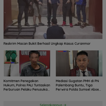
Reskrim Macan Bukit Berhasil Ungkap Kasus Curanmor
Komitmen Penegakan
Mediasi Gugatan PMH di PN
Hukum, Polres PALI Tuntaskan
Palembang Buntu, Tiga
Perburuan Pelaku Penusukan
Perwira Polda Sumsel Absen,
Hingga ke Hutan
Kuasa Hukum Penggugat
Pertanyakan Komitmen
Hormati Proses Hukum
Selengkapnya