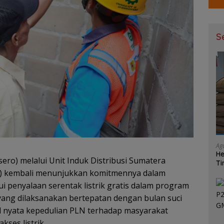
S
Ag
He
ero) melalui Unit Induk Distribusi Sumatera
Ti
Ma
JB) kembali menunjukkan komitmennya dalam
ui penyalaan serentak listrik gratis dalam program
yang dilaksanakan bertepatan dengan bulan suci
d nyata kepedulian PLN terhadap masyarakat
ses listrik.