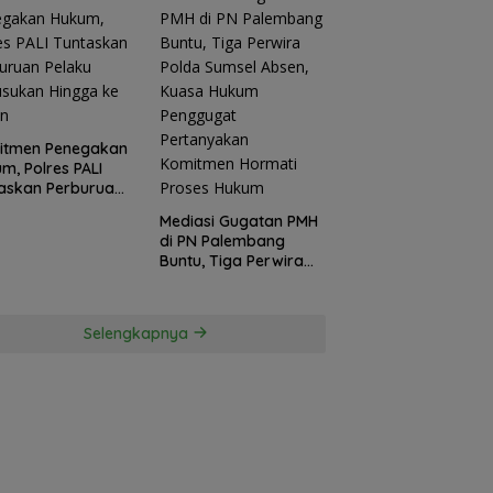
itmen Penegakan
m, Polres PALI
askan Perburuan
ku Penusukan
Mediasi Gugatan PMH
ga ke Hutan
di PN Palembang
Buntu, Tiga Perwira
Polda Sumsel Absen,
Kuasa Hukum
Penggugat
Selengkapnya
Pertanyakan
Komitmen Hormati
Proses Hukum