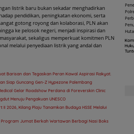
an listrik baru bukan sekadar menghadirkan
hadap pendidikan, peningkatan ekonomi, serta
mangat gotong royong dan kolaborasi, PLN akan
ngga ke pelosok negeri, menjadi inspirasi dan
 masyarakat, sekaligus memperkuat komitmen PLN
Kom
 melalui penyediaan listrik yang andal dan
Huku
Tunt
Pela
Hing
uat Barisan dan Tegaskan Peran Kawal Aspirasi Rakyat.
span Siap Guncang Gen-Z Hypezone Palembang
edical Gelar Roadshow Perdana di Foreverskin Clinic
ngdut Menuju Pengakuan UNESCO
t II 2026, Kilang Plaju Tanamkan Budaya HSSE Melalui
 Program Jumat Berkah Wartawan Berbagi Nasi Boks