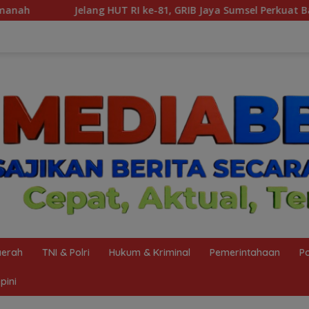
 ke-81, GRIB Jaya Sumsel Perkuat Barisan dan Tegaskan Peran Ka
erah
TNI & Polri
Hukum & Kriminal
Pemerintahaan
Po
pini