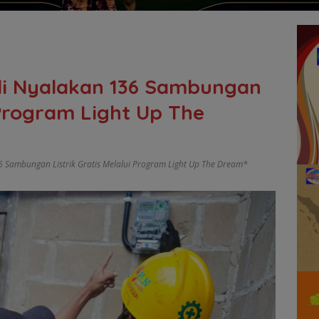
li Nyalakan 136 Sambungan
i Program Light Up The
 Sambungan Listrik Gratis Melalui Program Light Up The Dream*