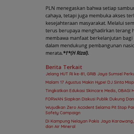
PLN menegaskan bahwa setiap sambung
cahaya, tetapi juga membuka akses ter
kesejahteraan masyarakat. Melalui se
terus berupaya menghadirkan terang hi
membawa manfaat berkelanjutan bagi
dalam mendukung pembangunan nasional
merata
.*†*(H Rizal).
Berita Terkait
Jelang HUT RI ke-81, GRIB Jaya Sumsel Perk
Malam 17 Agustus Makin Hype! DJ Sinta Mi
Tingkatkan Edukasi Skincare Medis, OBAGI M
FORWAN Siapkan Diskusi Publik Dukung Da
Wujudkan Zero Accident Selama Pit Stop Par
Safety Campaign
Di Kampung Nelayan Pakis Jaya Karawang,
dan Air Mineral