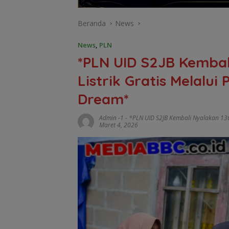
Beranda
News
News
,
PLN
*PLN UID S2JB Kemba
Listrik Gratis Melalu
Dream*
Admin -1
-
*PLN UID S2JB Kembali Nyalakan 136
Maret 4, 2026