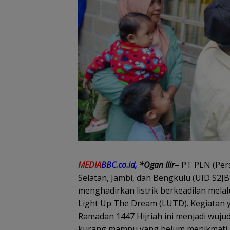
MEDIA
BBC.co.id,
*Ogan Ilir
– PT PLN (Pers
Selatan, Jambi, dan Bengkulu (UID S2
menghadirkan listrik berkeadilan melal
Light Up The Dream (LUTD). Kegiatan 
Ramadan 1447 Hijriah ini menjadi wuju
kurang mampu yang belum menikmati ak