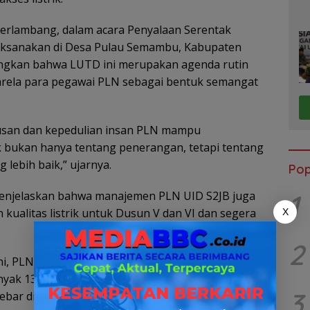
erlambang, dalam acara Penyalaan Serentak
aksanakan di Desa Pulau Semambu, Kabupaten
angkan bahwa LUTD ini merupakan agenda rutin
arela para pegawai PLN sebagai bentuk semangat
lusan dan kepedulian insan PLN mampu
k bukan hanya tentang penerangan, tetapi tentang
lebih baik,” ujarnya.
Pop
1
enjelaskan bahwa manajemen PLN UID S2JB juga
kualitas listrik untuk Dusun V dan VI dan segera
X
2
ini, PLN UID S2JB memberikan bantuan
anyak 136 masyarakat kurang mampu, dengan daya
3
bar di tiga provinsi wilayah kerja, yakni Sumatera