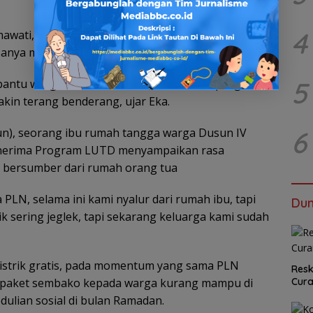
4
awati, S.Pd.I., dalam sambutannya menyampaikan
desanya mendapatkan program LUTD dari PLN.
5
embantu warga Semambu, mudah mudahan program
in terang benderang, ujar Eka.
6
hun), seorang ibu rumah tangga warga Dusun IV
enerima Program LUTD menyampaikan rasa
au bersumber dari rumah orang tua
 PLN, selama ini kami nyalur dari rumah ibu, tapi
Dun
ik sering jeglek, tapi sekarang keluarga kami sudah
strik gratis, pada momentum yang sama PLN
Resk
Cur
 paket sembako kepada warga kurang mampu di
ulian sosial di bulan Ramadan.