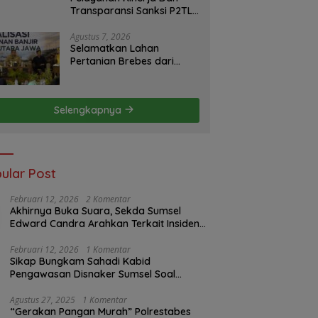
Transparansi Sanksi P2TL
PLN Dipertanyakan, Upaya
Konfirmasi GM PLN UID
Agustus 7, 2026
Selamatkan Lahan
S2JB Terkesan Tutup Mata
Pertanian Brebes dari
Banjir, Kemendagri
Dorong Program FMNJP
Selengkapnya
ular Post
Februari 12, 2026
2 Komentar
Akhirnya Buka Suara, Sekda Sumsel
Edward Candra Arahkan Terkait Insiden
PTBA Dikonfirmasi ke Disnaker
Februari 12, 2026
1 Komentar
Sikap Bungkam Sahadi Kabid
Pengawasan Disnaker Sumsel Soal
Insiden PTBA: Di Mana Transparansi
Pengawasan K3?
Agustus 27, 2025
1 Komentar
“Gerakan Pangan Murah” Polrestabes