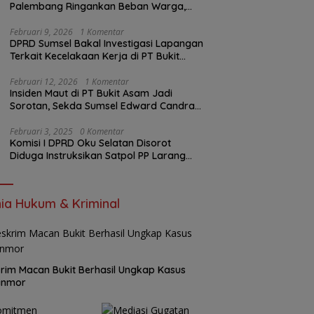
Palembang Ringankan Beban Warga,
Harga Beras Jauh Lebih Terjangkau
Februari 9, 2026
1 Komentar
DPRD Sumsel Bakal Investigasi Lapangan
Terkait Kecelakaan Kerja di PT Bukit
Asam
Februari 12, 2026
1 Komentar
Insiden Maut di PT Bukit Asam Jadi
Sorotan, Sekda Sumsel Edward Candra
Bungkam Saat Dikonfirmasi
Februari 3, 2025
0 Komentar
Komisi I DPRD Oku Selatan Disorot
Diduga Instruksikan Satpol PP Larang
Wartawan Liput Kegiatan
ia Hukum & Kriminal
rim Macan Bukit Berhasil Ungkap Kasus
anmor