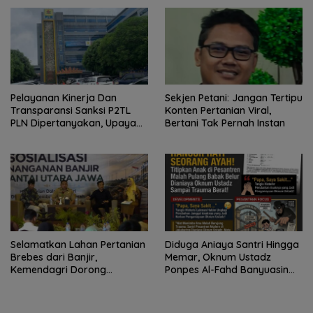
Kerajaan Kamboja,BKN
Siapkan Indonesia Jadi Pusat
Kolaborasi ASN ASEAN
Pelayanan Kinerja Dan
Sekjen Petani: Jangan Tertipu
Transparansi Sanksi P2TL
Konten Pertanian Viral,
PLN Dipertanyakan, Upaya
Bertani Tak Pernah Instan
Konfirmasi GM PLN UID S2JB
Terkesan Tutup Mata
Selamatkan Lahan Pertanian
Diduga Aniaya Santri Hingga
Brebes dari Banjir,
Memar, Oknum Ustadz
Kemendagri Dorong
Ponpes Al-Fahd Banyuasin
Program FMNJP
Dilaporkan ke Polda Sumsel