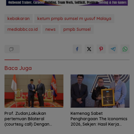
kebakaran
ketum pmpb sumsel m yusuf Malaya
mediabbc.co.id
news
pmpb Sumsel
Baca Juga
Prof. Zudan,Lakukan
Kemenag Sabet
pertemuan Bilateral
Penghargaan The Iconomics
(courtesy call) Dengan
2026, Sekjen: Hasil Kerja
Deputy Prime Minister
Bersama Pusat dan Daerah