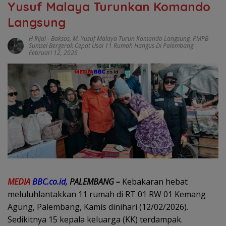
Yusuf Malaya Turunkan Komando
Langsung
H Rijal
-
Baksos
,
M. Yusuf Malaya Turun Komando Langsung
,
PMPB
Sumsel Bergerak Cepat Usai 11 Rumah Hangus Di Palembang
Februari 12, 2026
MEDIA
BBC.co.id,
PALEMBANG –
Kebakaran hebat
meluluhlantakkan 11 rumah di RT 01 RW 01 Kemang
Agung, Palembang, Kamis dinihari (12/02/2026).
Sedikitnya 15 kepala keluarga (KK) terdampak.