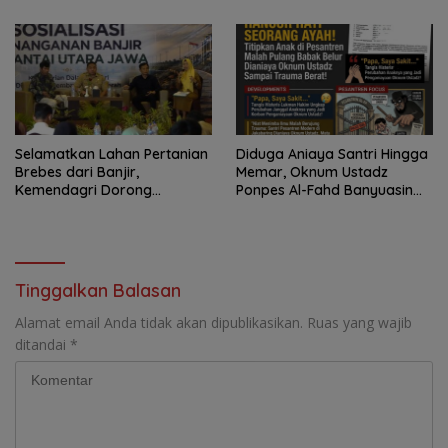
Terkesan Tutup Mata
Selamatkan Lahan Pertanian
Diduga Aniaya Santri Hingga
Brebes dari Banjir,
Memar, Oknum Ustadz
Kemendagri Dorong
Ponpes Al-Fahd Banyuasin
Program FMNJP
Dilaporkan ke Polda Sumsel
Tinggalkan Balasan
Alamat email Anda tidak akan dipublikasikan.
Ruas yang wajib
ditandai
*