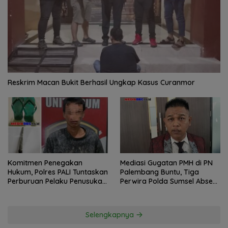
Reskrim Macan Bukit Berhasil Ungkap Kasus Curanmor
Komitmen Penegakan
Mediasi Gugatan PMH di PN
Hukum, Polres PALI Tuntaskan
Palembang Buntu, Tiga
Perburuan Pelaku Penusukan
Perwira Polda Sumsel Absen,
Hingga ke Hutan
Kuasa Hukum Penggugat
Pertanyakan Komitmen
Hormati Proses Hukum
Selengkapnya