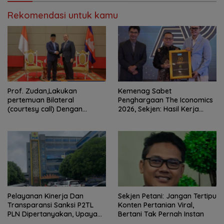
Rekomendasi untuk kamu
Prof. Zudan,Lakukan
Kemenag Sabet
pertemuan Bilateral
Penghargaan The Iconomics
(courtesy call) Dengan
2026, Sekjen: Hasil Kerja
Deputy Prime Minister
Bersama Pusat dan Daerah
Kerajaan Kamboja,BKN
Siapkan Indonesia Jadi Pusat
Kolaborasi ASN ASEAN
Pelayanan Kinerja Dan
Sekjen Petani: Jangan Tertipu
Transparansi Sanksi P2TL
Konten Pertanian Viral,
PLN Dipertanyakan, Upaya
Bertani Tak Pernah Instan
Konfirmasi GM PLN UID S2JB