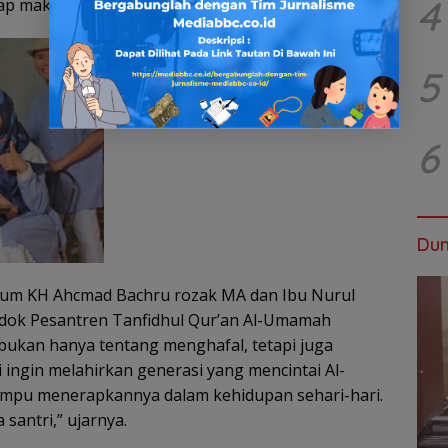
4
p makna Al-Qur’an.
5
6
Dun
hum KH Ahcmad Bachru rozak MA dan Ibu Nurul
ndok Pesantren Tanfidhul Qur’an Al-Umamah
bukan hanya tentang menghafal, tetapi juga
 ingin melahirkan generasi yang mencintai Al-
ampu menerapkannya dalam kehidupan sehari-hari.
santri,” ujarnya.