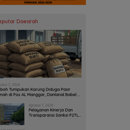
eputar Daearah
ustus 7, 2026
boh Tumpukan Karung Diduga Pasir
mah di Pos AL Manggar, Danlanal Babel:
sih Kami Dalami
Agustus 7, 2026
Pelayanan Kinerja Dan
Transparansi Sanksi P2TL
PLN Dipertanyakan, Upaya
Konfirmasi GM PLN UID