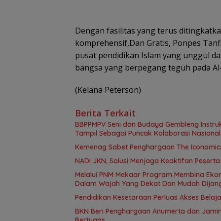
Dengan fasilitas yang terus ditingkat
komprehensif,Dan Gratis, Ponpes Tan
pusat pendidikan Islam yang unggul d
bangsa yang berpegang teguh pada Al-
(Kelana Peterson)
Berita Terkait
BBPPMPV Seni dan Budaya Gembleng Instrukt
Tampil Sebagai Puncak Kolaborasi Nasional
Kemenag Sabet Penghargaan The Iconomics 
NADI JKN, Solusi Menjaga Keaktifan Pesert
Melalui PNM Mekaar Program Membina Ekonomi Keluarga Prasejahtera (Mekaar), Negara Hadir
Dalam Wajah Yang Dekat Dan Mudah Dijan
Pendidikan Kesetaraan Perluas Akses Belaja
BKN Beri Penghargaan Anumerta dan Jamin
Bertugas