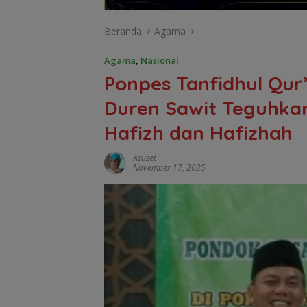
Beranda
Agama
Agama
,
Nasional
Ponpes Tanfidhul Qu
Duren Sawit Teguhka
Hafizh dan Hafizhah
Azuzet
November 17, 2025