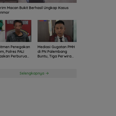
rim Macan Bukit Berhasil Ungkap Kasus
anmor
itmen Penegakan
Mediasi Gugatan PMH
m, Polres PALI
di PN Palembang
askan Perburuan
Buntu, Tiga Perwira
ku Penusukan
Polda Sumsel Absen,
ga ke Hutan
Kuasa Hukum
Penggugat
Selengkapnya
Pertanyakan
Komitmen Hormati
Proses Hukum