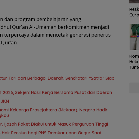
Resk
Cur
kan dan program pembelajaran yang
fidhul Qur’an Al-Umamah berkomitmen menjadi
an terpercaya dalam mencetak generasi penerus
Qur’an.
Kom
Huku
Tunt
Pela
ur Tari dari Berbagai Daerah, Sendratari “Satra” Siap
Hing
2026, Sekjen: Hasil Kerja Bersama Pusat dan Daerah
a JKN
gkau
r, Ijazah Paket Diakui untuk Masuk Perguruan Tinggi
 Hak Pensiun bagi PNS Damkar yang Gugur Saat