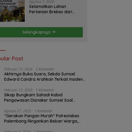
S2JB Terkesan Tutup Mata
Agustus 7, 2026
Selamatkan Lahan
Pertanian Brebes dari
Banjir, Kemendagri
Dorong Program FMNJP
Selengkapnya
ular Post
Februari 12, 2026
2 Komentar
Akhirnya Buka Suara, Sekda Sumsel
Edward Candra Arahkan Terkait Insiden
PTBA Dikonfirmasi ke Disnaker
Februari 12, 2026
1 Komentar
Sikap Bungkam Sahadi Kabid
Pengawasan Disnaker Sumsel Soal
Insiden PTBA: Di Mana Transparansi
Pengawasan K3?
Agustus 27, 2025
1 Komentar
“Gerakan Pangan Murah” Polrestabes
Palembang Ringankan Beban Warga,
Harga Beras Jauh Lebih Terjangkau
Februari 9, 2026
1 Komentar