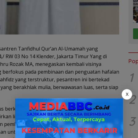
santren Tanfidhul Qur’an Al-Umamah yang
4,/ RW 03 No 14 Klender, Jakarta Timur Yang di
Pop
chru Rozak MA, menegaskan kembali visinya
ng berfokus pada pembinaan dan penguatan hafalan
1
hfidz yang terstruktur, pesantren ini bertekad
 yang berakhlak mulia, berwawasan luas, serta siap
2
X
us berkembang di wilayah Jakarta Timur, Ponpes
kan lingkungan belajar yang kondusif, dipadukan
3
n pembinaan karakter Islami. Para santri dibimbing
an untuk mencapai target hafalan sesuai jenjang