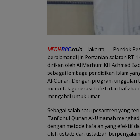
MEDIA
BBC
.co.id
– Jakarta, — Pondok Pe
beralamat di jln Pertanian selatan RT 1
dirikan oleh Al Marhum KH Achmad Ba
sebagai lembaga pendidikan Islam ya
Al-Qur’an. Dengan program unggulan ta
mencetak generasi hafizh dan hafizhah
mengabdi untuk umat.
Sebagai salah satu pesantren yang ter
Tanfidhul Qur’an Al-Umamah menghadir
dengan metode hafalan yang efektif da
oleh ustadz dan ustadzah berpengalam