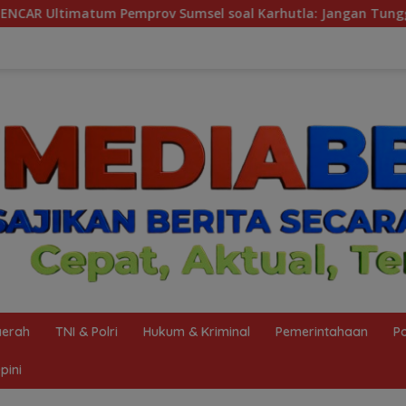
el soal Karhutla: Jangan Tunggu Asap Mengepung Rakyat, Neg
erah
TNI & Polri
Hukum & Kriminal
Pemerintahaan
Po
pini