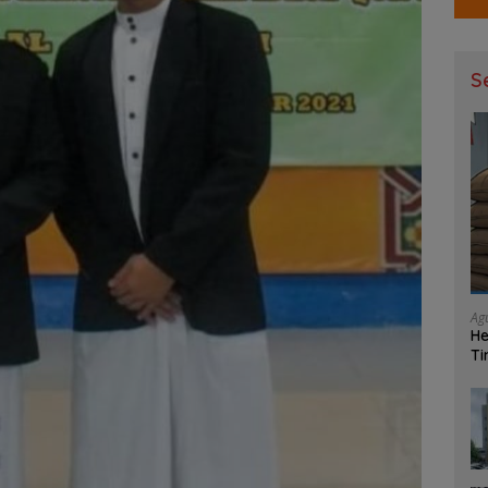
S
Ag
He
Ti
Ma