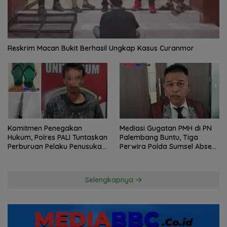
Reskrim Macan Bukit Berhasil Ungkap Kasus Curanmor
Komitmen Penegakan
Mediasi Gugatan PMH di PN
Hukum, Polres PALI Tuntaskan
Palembang Buntu, Tiga
Perburuan Pelaku Penusukan
Perwira Polda Sumsel Absen,
Hingga ke Hutan
Kuasa Hukum Penggugat
Pertanyakan Komitmen
Hormati Proses Hukum
Selengkapnya