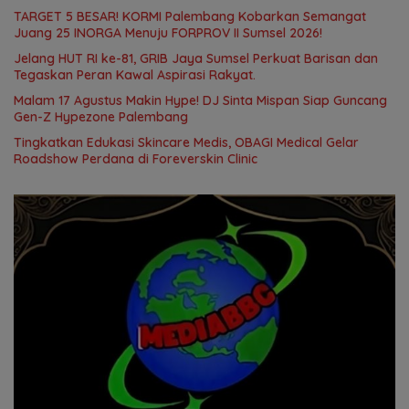
TARGET 5 BESAR! KORMI Palembang Kobarkan Semangat
Juang 25 INORGA Menuju FORPROV II Sumsel 2026!
Jelang HUT RI ke-81, GRIB Jaya Sumsel Perkuat Barisan dan
Tegaskan Peran Kawal Aspirasi Rakyat.
Malam 17 Agustus Makin Hype! DJ Sinta Mispan Siap Guncang
Gen-Z Hypezone Palembang
Tingkatkan Edukasi Skincare Medis, OBAGI Medical Gelar
Roadshow Perdana di Foreverskin Clinic