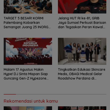
TARGET 5 BESAR! KORMI
Jelang HUT RI ke-81, GRIB
Palembang Kobarkan
Jaya Sumsel Perkuat Barisan
Semangat Juang 25 INORGA
dan Tegaskan Peran Kawal
Menuju FORPROV II Sumsel
Aspirasi Rakyat.
2026!
Malam 17 Agustus Makin
Tingkatkan Edukasi Skincare
Hype! DJ Sinta Mispan Siap
Medis, OBAGI Medical Gelar
Guncang Gen-Z Hypezone
Roadshow Perdana di
Palembang
Foreverskin Clinic
Rekomendasi untuk kamu