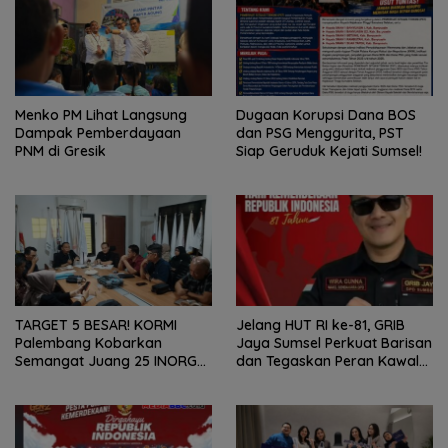
Menko PM Lihat Langsung
Dugaan Korupsi Dana BOS
Dampak Pemberdayaan
dan PSG Menggurita, PST
PNM di Gresik
Siap Geruduk Kejati Sumsel!
TARGET 5 BESAR! KORMI
Jelang HUT RI ke-81, GRIB
Palembang Kobarkan
Jaya Sumsel Perkuat Barisan
Semangat Juang 25 INORGA
dan Tegaskan Peran Kawal
Menuju FORPROV II Sumsel
Aspirasi Rakyat.
2026!