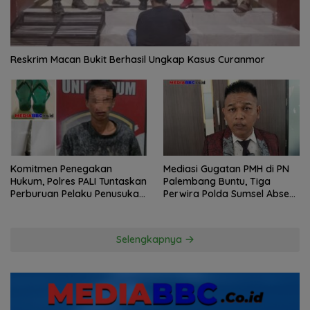
Reskrim Macan Bukit Berhasil Ungkap Kasus Curanmor
Komitmen Penegakan
Mediasi Gugatan PMH di PN
Hukum, Polres PALI Tuntaskan
Palembang Buntu, Tiga
Perburuan Pelaku Penusukan
Perwira Polda Sumsel Absen,
Hingga ke Hutan
Kuasa Hukum Penggugat
Pertanyakan Komitmen
Hormati Proses Hukum
Selengkapnya