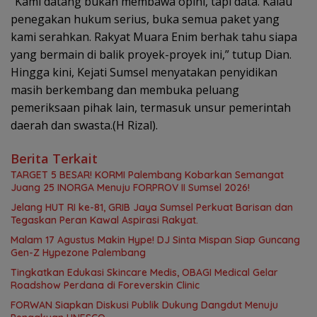
“Kami datang bukan membawa opini, tapi data. Kalau
penegakan hukum serius, buka semua paket yang
kami serahkan. Rakyat Muara Enim berhak tahu siapa
yang bermain di balik proyek-proyek ini,” tutup Dian.
Hingga kini, Kejati Sumsel menyatakan penyidikan
masih berkembang dan membuka peluang
pemeriksaan pihak lain, termasuk unsur pemerintah
daerah dan swasta.(H Rizal).
Berita Terkait
TARGET 5 BESAR! KORMI Palembang Kobarkan Semangat
Juang 25 INORGA Menuju FORPROV II Sumsel 2026!
Jelang HUT RI ke-81, GRIB Jaya Sumsel Perkuat Barisan dan
Tegaskan Peran Kawal Aspirasi Rakyat.
Malam 17 Agustus Makin Hype! DJ Sinta Mispan Siap Guncang
Gen-Z Hypezone Palembang
Tingkatkan Edukasi Skincare Medis, OBAGI Medical Gelar
Roadshow Perdana di Foreverskin Clinic
FORWAN Siapkan Diskusi Publik Dukung Dangdut Menuju