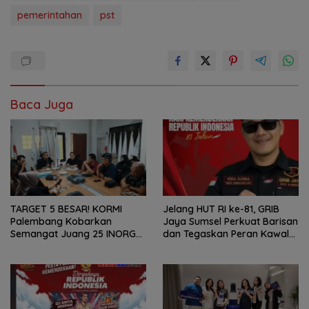
pemerintahan
pst
Baca Juga
TARGET 5 BESAR! KORMI
Jelang HUT RI ke-81, GRIB
Palembang Kobarkan
Jaya Sumsel Perkuat Barisan
Semangat Juang 25 INORGA
dan Tegaskan Peran Kawal
Menuju FORPROV II Sumsel
Aspirasi Rakyat.
2026!