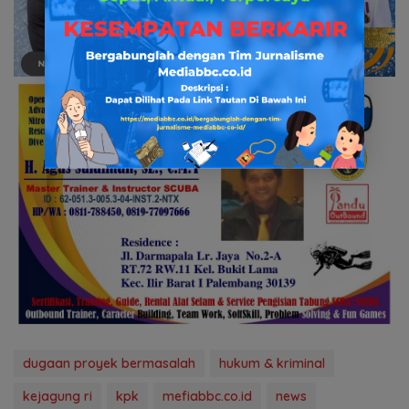
dugaan proyek bermasalah
hukum & kriminal
kejagung ri
kpk
mefiabbc.co.id
news