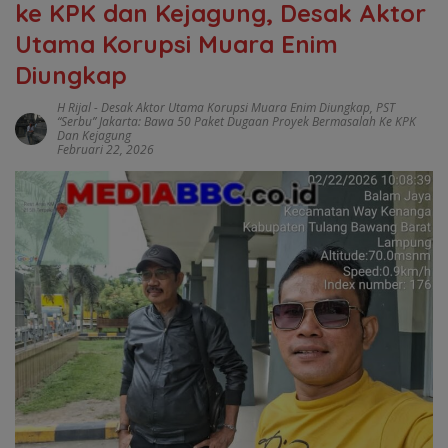
ke KPK dan Kejagung, Desak Aktor
Utama Korupsi Muara Enim
Diungkap
H Rijal
-
Desak Aktor Utama Korupsi Muara Enim Diungkap
,
PST
“Serbu” Jakarta: Bawa 50 Paket Dugaan Proyek Bermasalah Ke KPK
Dan Kejagung
Februari 22, 2026