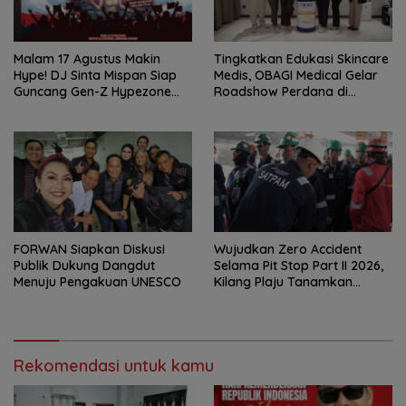
Malam 17 Agustus Makin
Tingkatkan Edukasi Skincare
Hype! DJ Sinta Mispan Siap
Medis, OBAGI Medical Gelar
Guncang Gen-Z Hypezone
Roadshow Perdana di
Palembang
Foreverskin Clinic
FORWAN Siapkan Diskusi
Wujudkan Zero Accident
Publik Dukung Dangdut
Selama Pit Stop Part II 2026,
Menuju Pengakuan UNESCO
Kilang Plaju Tanamkan
Budaya HSSE Melalui Safety
Campaign
Rekomendasi untuk kamu