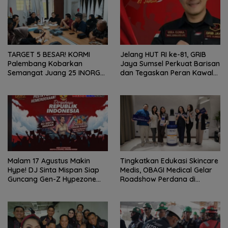
TARGET 5 BESAR! KORMI
Jelang HUT RI ke-81, GRIB
Palembang Kobarkan
Jaya Sumsel Perkuat Barisan
Semangat Juang 25 INORGA
dan Tegaskan Peran Kawal
Menuju FORPROV II Sumsel
Aspirasi Rakyat.
2026!
Malam 17 Agustus Makin
Tingkatkan Edukasi Skincare
Hype! DJ Sinta Mispan Siap
Medis, OBAGI Medical Gelar
Guncang Gen-Z Hypezone
Roadshow Perdana di
Palembang
Foreverskin Clinic