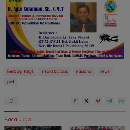
Berbagi takjil
media bc.co.id
nasional
news
pwi
Baca Juga