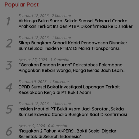
Popular Post
1
Februari 12, 2026
2 Komentar
Akhirnya Buka Suara, Sekda Sumsel Edward Candra
Arahkan Terkait Insiden PTBA Dikonfirmasi ke Disnaker
2
Februari 12, 2026
1 Komentar
Sikap Bungkam Sahadi Kabid Pengawasan Disnaker
Sumsel Soal Insiden PTBA: Di Mana Transparansi
Pengawasan K3?
3
Agustus 27, 2025
1 Komentar
“Gerakan Pangan Murah” Polrestabes Palembang
Ringankan Beban Warga, Harga Beras Jauh Lebih
Terjangkau
4
Februari 9, 2026
1 Komentar
DPRD Sumsel Bakal Investigasi Lapangan Terkait
Kecelakaan Kerja di PT Bukit Asam
5
Februari 12, 2026
1 Komentar
Insiden Maut di PT Bukit Asam Jadi Sorotan, Sekda
Sumsel Edward Candra Bungkam Saat Dikonfirmasi
6
Agustus 9, 2026
0 Komentar
*Rayakan 2 Tahun AKPERSI, Bakti Sosial Digelar
Serentak di Seluruh Indonesia*