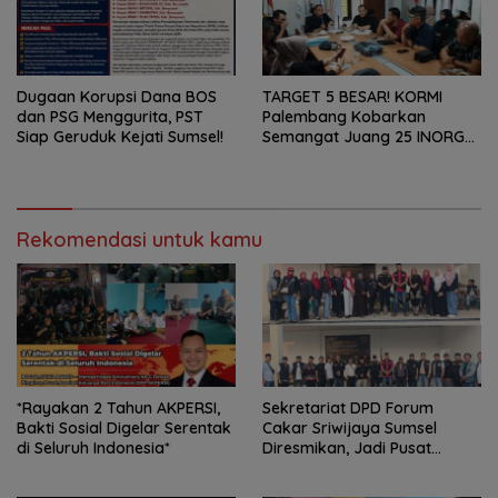
Dugaan Korupsi Dana BOS
TARGET 5 BESAR! KORMI
dan PSG Menggurita, PST
Palembang Kobarkan
Siap Geruduk Kejati Sumsel!
Semangat Juang 25 INORGA
Menuju FORPROV II Sumsel
2026!
Rekomendasi untuk kamu
*Rayakan 2 Tahun AKPERSI,
Sekretariat DPD Forum
Bakti Sosial Digelar Serentak
Cakar Sriwijaya Sumsel
di Seluruh Indonesia*
Diresmikan, Jadi Pusat
Konsolidasi Organisasi