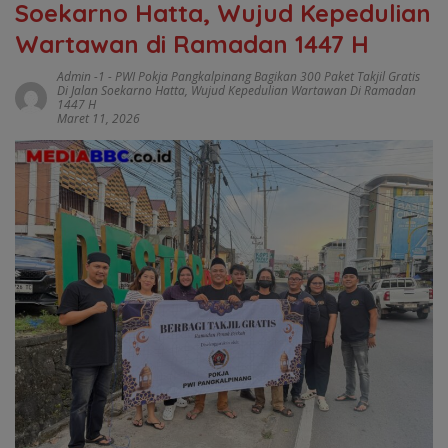
Soekarno Hatta, Wujud Kepedulian
Wartawan di Ramadan 1447 H
Admin -1
-
PWI Pokja Pangkalpinang Bagikan 300 Paket Takjil Gratis
Di Jalan Soekarno Hatta
,
Wujud Kepedulian Wartawan Di Ramadan
1447 H
Maret 11, 2026