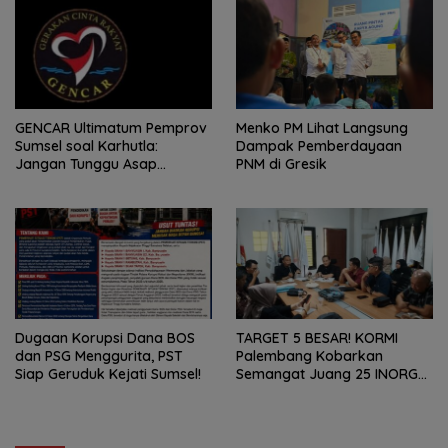
GENCAR Ultimatum Pemprov
Menko PM Lihat Langsung
Sumsel soal Karhutla:
Dampak Pemberdayaan
Jangan Tunggu Asap
PNM di Gresik
Mengepung Rakyat, Negara
Harus Bergerak
Dugaan Korupsi Dana BOS
TARGET 5 BESAR! KORMI
dan PSG Menggurita, PST
Palembang Kobarkan
Siap Geruduk Kejati Sumsel!
Semangat Juang 25 INORGA
Menuju FORPROV II Sumsel
2026!