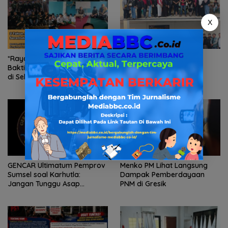
X
*Rayakan 2 Tahun AKPERSI,
Sekretariat DPD Forum
Bakti Sosial Digelar Serentak
Cakar Sriwijaya Sumsel
di Seluruh Indonesia*
Diresmikan, Jadi Pusat
Konsolidasi Organisasi
GENCAR Ultimatum Pemprov
Menko PM Lihat Langsung
Sumsel soal Karhutla:
Dampak Pemberdayaan
Jangan Tunggu Asap
PNM di Gresik
Mengepung Rakyat, Negara
Harus Bergerak