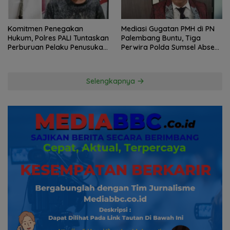
Komitmen Penegakan
Mediasi Gugatan PMH di PN
Hukum, Polres PALI Tuntaskan
Palembang Buntu, Tiga
Perburuan Pelaku Penusukan
Perwira Polda Sumsel Absen,
Hingga ke Hutan
Kuasa Hukum Penggugat
Pertanyakan Komitmen
Hormati Proses Hukum
Selengkapnya