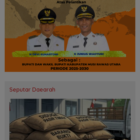
Seputar Daearah