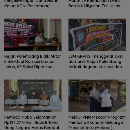
Penyelewengan Dana Hibah,
Muba! 29 Kendaraan Dinas
Ketua KONI Palembang:
Bernilai Milyaran Tak Jelas
Seluruh Sisa Anggaran Sudah
Tanpa Jejak
Dikembalikan
Kejari Palembang Bidik Aktor
LSM GRANSI menggelar aksi
Intelektual Korupsi Lampu
damai di Kejari Palembang
Jalan, 69 Saksi Diperiksa,
terkait dugaan korupsi dana
Wali Kota-Wakil Wali Kota
hibah KONI
Berpotensi Dipanggil
Pemkab Muba Selamatkan
Melalui PNM Mekaar Program
Rp127,27 Miliar, Bupati Toha:
Membina Ekonomi Keluarga
Uang Negara Harus Kembali
Prasejahtera (Mekaar),