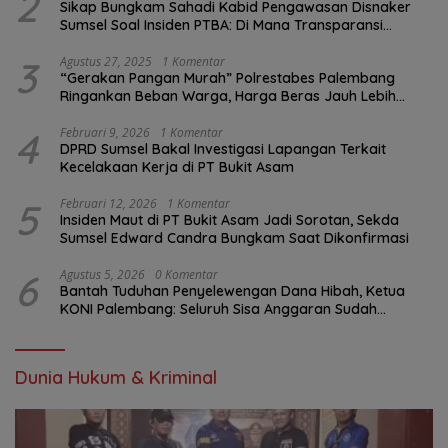
2
Sikap Bungkam Sahadi Kabid Pengawasan Disnaker
Sumsel Soal Insiden PTBA: Di Mana Transparansi
Pengawasan K3?
3
Agustus 27, 2025
1 Komentar
“Gerakan Pangan Murah” Polrestabes Palembang
Ringankan Beban Warga, Harga Beras Jauh Lebih
Terjangkau
4
Februari 9, 2026
1 Komentar
DPRD Sumsel Bakal Investigasi Lapangan Terkait
Kecelakaan Kerja di PT Bukit Asam
5
Februari 12, 2026
1 Komentar
Insiden Maut di PT Bukit Asam Jadi Sorotan, Sekda
Sumsel Edward Candra Bungkam Saat Dikonfirmasi
6
Agustus 5, 2026
0 Komentar
Bantah Tuduhan Penyelewengan Dana Hibah, Ketua
KONI Palembang: Seluruh Sisa Anggaran Sudah
Dikembalikan
Dunia Hukum & Kriminal