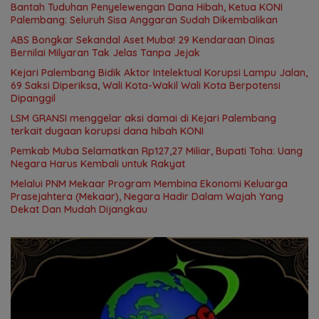
Bantah Tuduhan Penyelewengan Dana Hibah, Ketua KONI
Palembang: Seluruh Sisa Anggaran Sudah Dikembalikan
ABS Bongkar Sekandal Aset Muba! 29 Kendaraan Dinas
Bernilai Milyaran Tak Jelas Tanpa Jejak
Kejari Palembang Bidik Aktor Intelektual Korupsi Lampu Jalan,
69 Saksi Diperiksa, Wali Kota-Wakil Wali Kota Berpotensi
Dipanggil
LSM GRANSI menggelar aksi damai di Kejari Palembang
terkait dugaan korupsi dana hibah KONI
Pemkab Muba Selamatkan Rp127,27 Miliar, Bupati Toha: Uang
Negara Harus Kembali untuk Rakyat
Melalui PNM Mekaar Program Membina Ekonomi Keluarga
Prasejahtera (Mekaar), Negara Hadir Dalam Wajah Yang
Dekat Dan Mudah Dijangkau