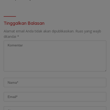
Penyelenggaraan
Hukum Sengketa
Transmigrasi
Kepengurusan
Tinggalkan Balasan
Alamat email Anda tidak akan dipublikasikan.
Ruas yang wajib
ditandai
*