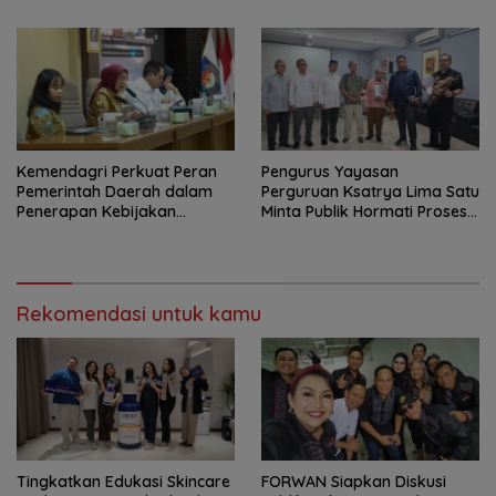
Campaign
Mineral
Kemendagri Perkuat Peran
Pengurus Yayasan
Pemerintah Daerah dalam
Perguruan Ksatrya Lima Satu
Penerapan Kebijakan
Minta Publik Hormati Proses
Penyelenggaraan
Hukum Sengketa
Transmigrasi
Kepengurusan
Rekomendasi untuk kamu
Tingkatkan Edukasi Skincare
FORWAN Siapkan Diskusi