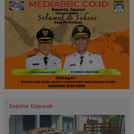
Seputar Daearah