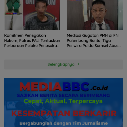
Komitmen Penegakan
Mediasi Gugatan PMH di PN
Hukum, Polres PALI Tuntaskan
Palembang Buntu, Tiga
Perburuan Pelaku Penusukan
Perwira Polda Sumsel Absen,
Hingga ke Hutan
Kuasa Hukum Penggugat
Pertanyakan Komitmen
Hormati Proses Hukum
Selengkapnya