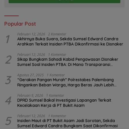
Popular Post
1
Februari 12, 2026
2 Komentar
Akhirnya Buka Suara, Sekda Sumsel Edward Candra
Arahkan Terkait Insiden PTBA Dikonfirmasi ke Disnaker
2
Februari 12, 2026
1 Komentar
Sikap Bungkam Sahadi Kabid Pengawasan Disnaker
Sumsel Soal Insiden PTBA: Di Mana Transparansi
Pengawasan K3?
3
Agustus 27, 2025
1 Komentar
“Gerakan Pangan Murah” Polrestabes Palembang
Ringankan Beban Warga, Harga Beras Jauh Lebih
Terjangkau
4
Februari 9, 2026
1 Komentar
DPRD Sumsel Bakal Investigasi Lapangan Terkait
Kecelakaan Kerja di PT Bukit Asam
5
Februari 12, 2026
1 Komentar
Insiden Maut di PT Bukit Asam Jadi Sorotan, Sekda
Sumsel Edward Candra Bungkam Saat Dikonfirmasi