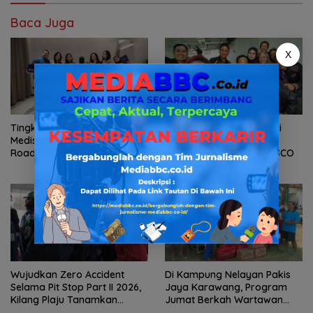
Baca Juga
X
Tingkatkan Edukasi Skincare
FORWAN Siapkan Diskusi
Medis, OBAGI Medical Gelar
Publik Dukung Dangdut
Roadshow Perdana di
Menuju Pengakuan UNESCO
Foreverskin Clinic
Wujudkan Zero Accident
Di Kampung Nelayan Pakis
Selama Pit Stop Part II 2026,
Jaya Karawang, Program
Kilang Plaju Tanamkan
Jumat Berkah Wartawan
Budaya HSSE Melalui Safety
Berbagi Nasi Boks dan Air