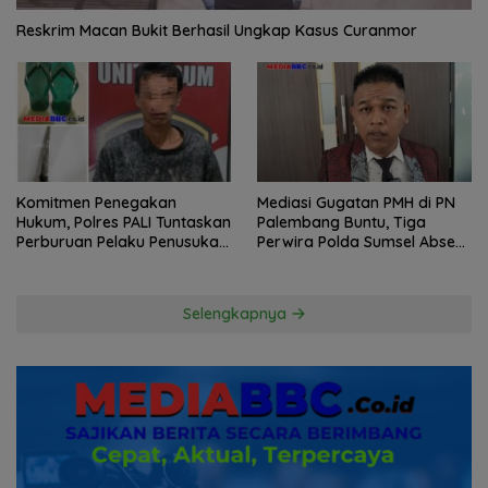
Reskrim Macan Bukit Berhasil Ungkap Kasus Curanmor
Komitmen Penegakan
Mediasi Gugatan PMH di PN
Hukum, Polres PALI Tuntaskan
Palembang Buntu, Tiga
Perburuan Pelaku Penusukan
Perwira Polda Sumsel Absen,
Hingga ke Hutan
Kuasa Hukum Penggugat
Pertanyakan Komitmen
Hormati Proses Hukum
Selengkapnya