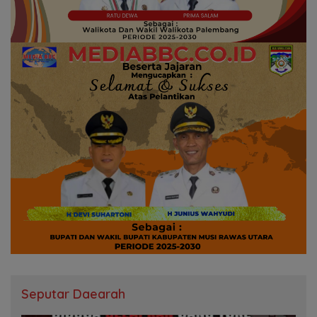
Seputar Daearah