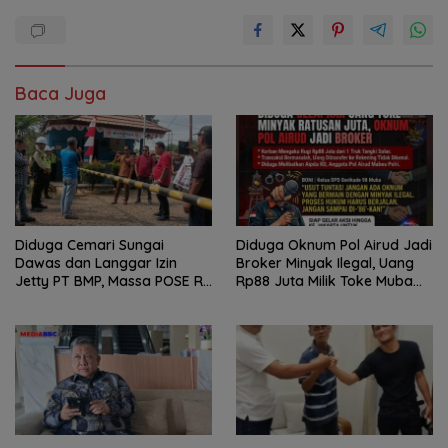
Baca Juga
Diduga Cemari Sungai
Diduga Oknum Pol Airud Jadi
Dawas dan Langgar Izin
Broker Minyak Ilegal, Uang
Jetty PT BMP, Massa POSE RI
Rp88 Juta Milik Toke Muba
dan Barikade 98 Gelar Aksi
Hilang Tanpa Jejak
Mendesak Pengusutan
Tuntas