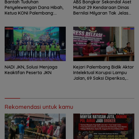
Bantah Tuduhan
ABS Bongkar Sekandal Aset
Penyelewengan Dana Hibah,
Muba! 29 Kendaraan Dinas
Ketua KONI Palembang:
Bernilai Milyaran Tak Jelas
Seluruh Sisa Anggaran Sudah
Tanpa Jejak
Dikembalikan
NADI JKN, Solusi Menjaga
Kejari Palembang Bidik Aktor
Keaktifan Peserta JKN
Intelektual Korupsi Lampu
Jalan, 69 Saksi Diperiksa,
Wali Kota-Wakil Wali Kota
Berpotensi Dipanggil
Rekomendasi untuk kamu