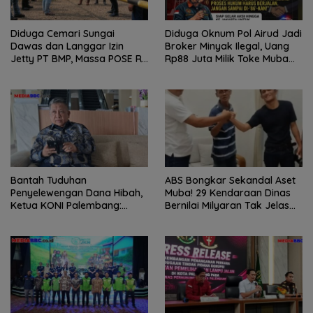
Diduga Cemari Sungai
Diduga Oknum Pol Airud Jadi
Dawas dan Langgar Izin
Broker Minyak Ilegal, Uang
Jetty PT BMP, Massa POSE RI
Rp88 Juta Milik Toke Muba
dan Barikade 98 Gelar Aksi
Hilang Tanpa Jejak
Mendesak Pengusutan
Tuntas
Bantah Tuduhan
ABS Bongkar Sekandal Aset
Penyelewengan Dana Hibah,
Muba! 29 Kendaraan Dinas
Ketua KONI Palembang:
Bernilai Milyaran Tak Jelas
Seluruh Sisa Anggaran Sudah
Tanpa Jejak
Dikembalikan