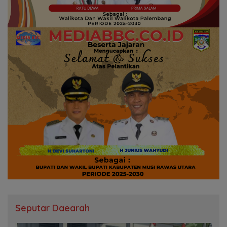
Seputar Daearah