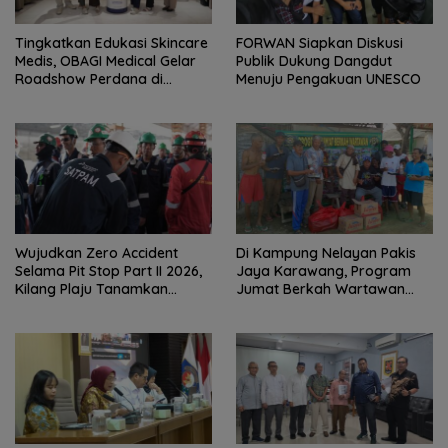
Tingkatkan Edukasi Skincare
FORWAN Siapkan Diskusi
Medis, OBAGI Medical Gelar
Publik Dukung Dangdut
Roadshow Perdana di
Menuju Pengakuan UNESCO
Foreverskin Clinic
Wujudkan Zero Accident
Di Kampung Nelayan Pakis
Selama Pit Stop Part II 2026,
Jaya Karawang, Program
Kilang Plaju Tanamkan
Jumat Berkah Wartawan
Budaya HSSE Melalui Safety
Berbagi Nasi Boks dan Air
Campaign
Mineral