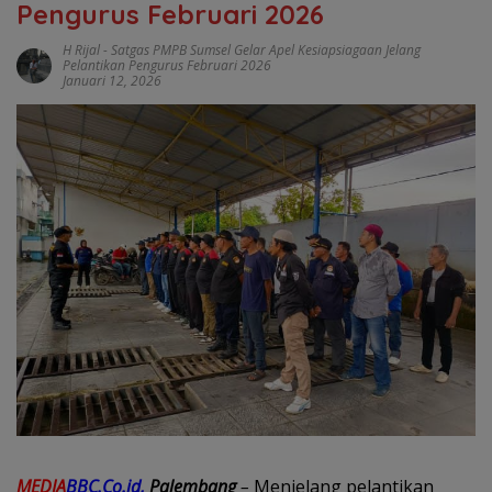
Pengurus Februari 2026
H Rijal
-
Satgas PMPB Sumsel Gelar Apel Kesiapsiagaan Jelang
Pelantikan Pengurus Februari 2026
Januari 12, 2026
MEDIA
BBC.Co.id,
Palembang
–
Menjelang pelantikan