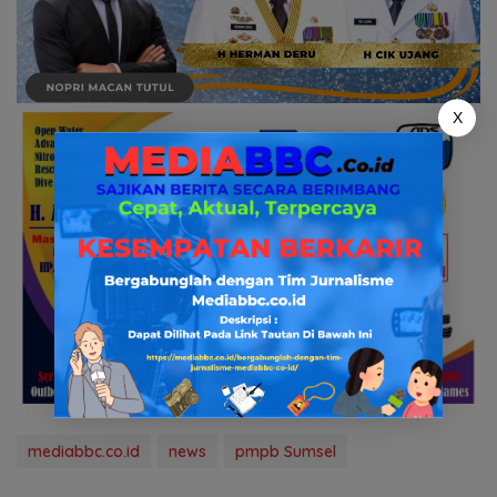
X
mediabbc.co.id
news
pmpb Sumsel