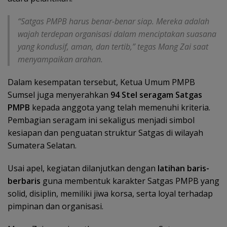
“Satgas PMPB harus benar-benar siap. Mereka adalah
wajah terdepan organisasi dalam menciptakan suasana
yang kondusif, aman, dan tertib,” tegas Mang Zai saat
menyampaikan arahan.
Dalam kesempatan tersebut, Ketua Umum PMPB
Sumsel juga menyerahkan
94 Stel seragam Satgas
PMPB
kepada anggota yang telah memenuhi kriteria.
Pembagian seragam ini sekaligus menjadi simbol
kesiapan dan penguatan struktur Satgas di wilayah
Sumatera Selatan.
Usai apel, kegiatan dilanjutkan dengan
latihan baris-
berbaris
guna membentuk karakter Satgas PMPB yang
solid, disiplin, memiliki jiwa korsa, serta loyal terhadap
pimpinan dan organisasi.