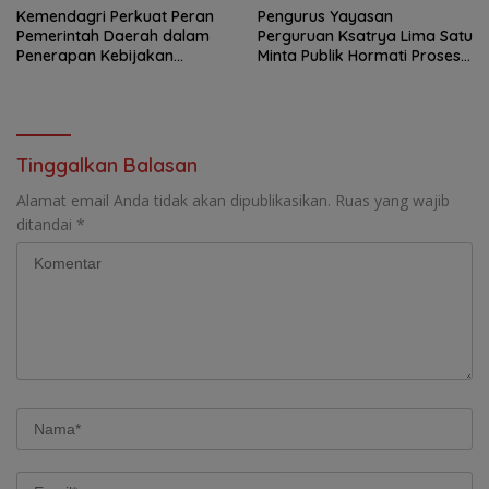
Kemendagri Perkuat Peran
Pengurus Yayasan
Pemerintah Daerah dalam
Perguruan Ksatrya Lima Satu
Penerapan Kebijakan
Minta Publik Hormati Proses
Penyelenggaraan
Hukum Sengketa
Transmigrasi
Kepengurusan
Tinggalkan Balasan
Alamat email Anda tidak akan dipublikasikan.
Ruas yang wajib
ditandai
*