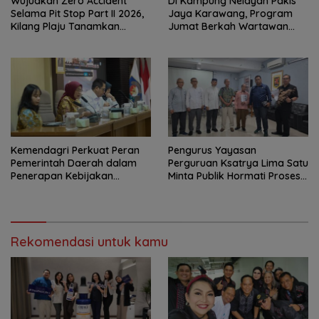
Wujudkan Zero Accident
Di Kampung Nelayan Pakis
Selama Pit Stop Part II 2026,
Jaya Karawang, Program
Kilang Plaju Tanamkan
Jumat Berkah Wartawan
Budaya HSSE Melalui Safety
Berbagi Nasi Boks dan Air
Campaign
Mineral
Kemendagri Perkuat Peran
Pengurus Yayasan
Pemerintah Daerah dalam
Perguruan Ksatrya Lima Satu
Penerapan Kebijakan
Minta Publik Hormati Proses
Penyelenggaraan
Hukum Sengketa
Transmigrasi
Kepengurusan
Rekomendasi untuk kamu