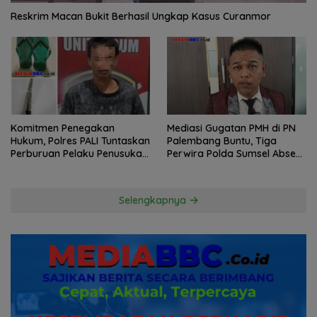
Reskrim Macan Bukit Berhasil Ungkap Kasus Curanmor
Komitmen Penegakan
Mediasi Gugatan PMH di PN
Hukum, Polres PALI Tuntaskan
Palembang Buntu, Tiga
Perburuan Pelaku Penusukan
Perwira Polda Sumsel Absen,
Hingga ke Hutan
Kuasa Hukum Penggugat
Pertanyakan Komitmen
Hormati Proses Hukum
Selengkapnya