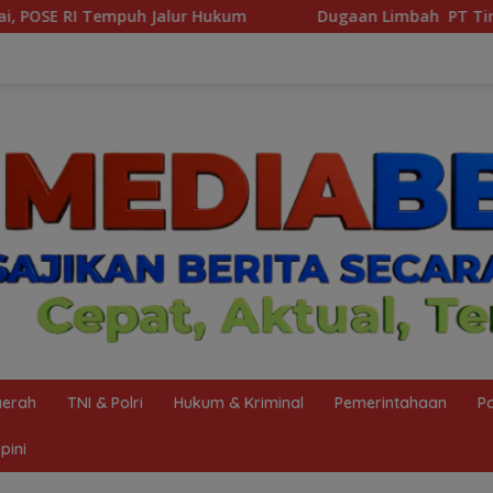
Dugaan Limbah PT Tirta Freshindo Jaya Di Banyuasin Jadi Soro
erah
TNI & Polri
Hukum & Kriminal
Pemerintahaan
Po
pini