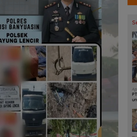
S
Ag
PT
un
Ja