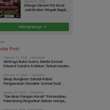
Pemerintah dan
Agustus 6, 2026
Perusahaan
Diduga Oknum Pol Airud
Jadi Broker Minyak Ilegal,
Uang Rp88 Juta Milik Toke
Muba Hilang Tanpa Jejak
Selengkapnya
ular Post
Februari 12, 2026
2 Komentar
Akhirnya Buka Suara, Sekda Sumsel
Edward Candra Arahkan Terkait Insiden
PTBA Dikonfirmasi ke Disnaker
Februari 12, 2026
1 Komentar
Sikap Bungkam Sahadi Kabid
Pengawasan Disnaker Sumsel Soal
Insiden PTBA: Di Mana Transparansi
Pengawasan K3?
Agustus 27, 2025
1 Komentar
“Gerakan Pangan Murah” Polrestabes
Palembang Ringankan Beban Warga,
Harga Beras Jauh Lebih Terjangkau
Februari 9, 2026
1 Komentar