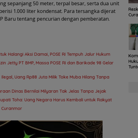
lang sepanjang 50 meter, terpal besar, serta dua unit
Resk
risi 1.000 liter kondensat. Para tersangka dijerat
Cur
HP Baru tentang pencurian dengan pemberatan.
tuk Halangi Aksi Damai, POSE RI Tempuh Jalur Hukum
Kom
Huku
in Jetty PT BMP, Massa POSE RI dan Barikade 98 Gelar
Tunt
Pela
Ilegal, Uang Rp88 Juta Milik Toke Muba Hilang Tanpa
Hing
aan Dinas Bernilai Milyaran Tak Jelas Tanpa Jejak
Bupati Toha: Uang Negara Harus Kembali untuk Rakyat
s Curanmor