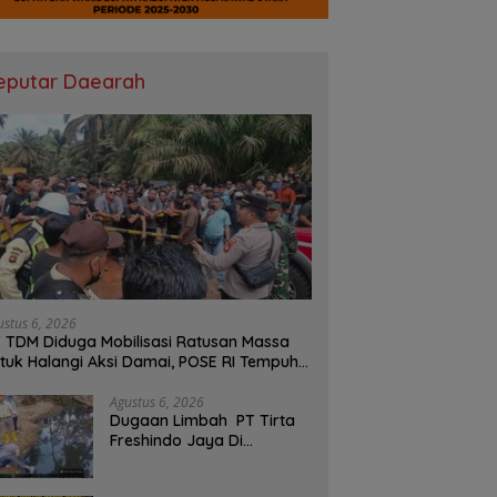
eputar Daearah
ustus 6, 2026
 TDM Diduga Mobilisasi Ratusan Massa
tuk Halangi Aksi Damai, POSE RI Tempuh
lur Hukum
Agustus 6, 2026
Dugaan Limbah PT Tirta
Freshindo Jaya Di
Banyuasin Jadi Sorotan:
Publik Tuntut Transparansi