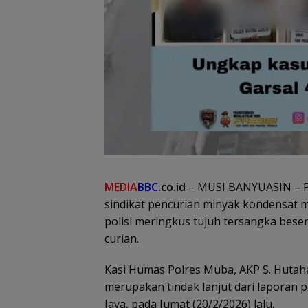
MEDIA
BBC
.co.id
– MUSI BANYUASIN – P
sindikat pencurian minyak kondensat m
polisi meringkus tujuh tersangka beser
curian.
Kasi Humas Polres Muba, AKP S. Huta
merupakan tindak lanjut dari laporan 
Jaya, pada Jumat (20/2/2026) lalu.