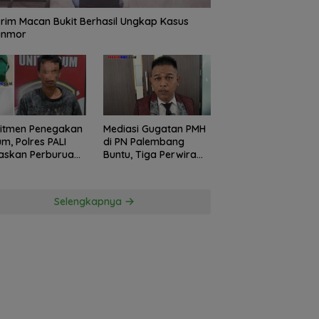
rim Macan Bukit Berhasil Ungkap Kasus
anmor
itmen Penegakan
Mediasi Gugatan PMH
m, Polres PALI
di PN Palembang
askan Perburuan
Buntu, Tiga Perwira
ku Penusukan
Polda Sumsel Absen,
ga ke Hutan
Kuasa Hukum
Penggugat
Selengkapnya
Pertanyakan
Komitmen Hormati
Proses Hukum