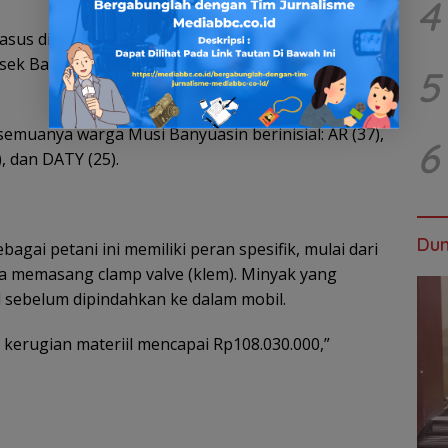
4
kasus ditingkatkan menjadi penyidikan. Saat ini
lsek Bayung Lencir,” tegas Hutahaean mewakili
5
semuanya warga Musi Banyuasin berinisial: AR (37),
6
), dan DATY (25).
Dun
bagai petani ini memiliki peran spesifik, mulai dari
a memasang clamp valve (klem). Minyak yang
sebelum dipindahkan ke dalam mobil.
 kerugian materiil mencapai Rp108.030.000,”