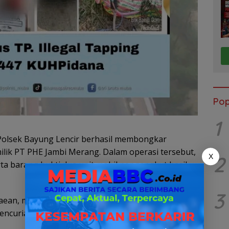
Pop
1
olsek Bayung Lencir berhasil membongkar
ilik PT PHE Jambi Merang. Dalam operasi tersebut,
2
X
ta barang bukti dua unit mobil pengangkut hasil
3
haean, mengonfirmasi bahwa penangkapan ini
pencurian di jalur pipa KP 15 SKN/NGF, Desa Mendis