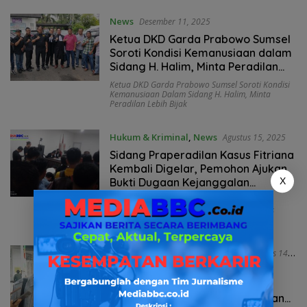
News
Desember 11, 2025
Ketua DKD Garda Prabowo Sumsel
Soroti Kondisi Kemanusiaan dalam
Sidang H. Halim, Minta Peradilan
Lebih Bijak
Ketua DKD Garda Prabowo Sumsel Soroti Kondisi
Kemanusiaan Dalam Sidang H. Halim
,
Minta
Peradilan Lebih Bijak
Hukum & Kriminal
,
News
Agustus 15, 2025
Sidang Praperadilan Kasus Fitriana
Kembali Digelar, Pemohon Ajukan
X
Bukti Dugaan Kejanggalan
Prosedur Hukum
Pemohon Ajukan Bukti Dugaan Kejanggalan
Prosedur Hukum
,
Sidang Praperadilan Kasus
Fitriana Kembali Digelar
News
,
Hukum & Kriminal
,
Polri
Agustus 14,
2025
Sidang Praperadilan di PN
Palembang: Pemohon Tolak
Eksepsi Termohon, Siap Hadirkan