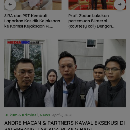
Prof. Zudan,Lakukan
Kemenag Sabet
aksaan
pertemuan Bilateral
Penghargaan The Icon
I,
(courtesy call) Dengan
2026, Sekjen: Hasil Ker
Deputy Prime Minister
Bersama Pusat dan D
Kerajaan Kamboja,BKN
asi Air
Siapkan Indonesia Jadi Pusat
Kolaborasi ASN ASEAN
Hukum & Kriminal
,
News
April 8, 2026
ANDRE MACAN & PARTNERS KAWAL EKSEKUSI DI
PALEMBANG: TAK ADA RUANG BAGI