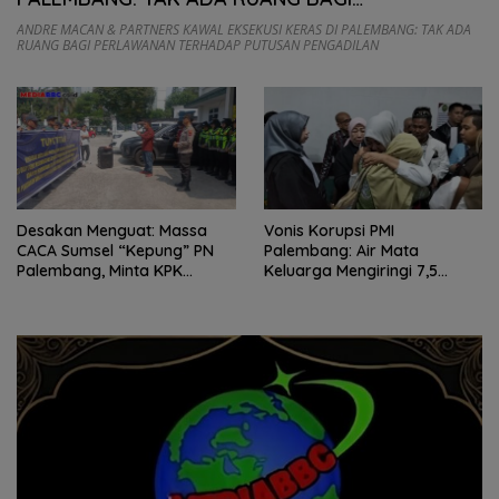
PERLAWANAN TERHADAP PUTUSAN PENGADILAN
ANDRE MACAN & PARTNERS KAWAL EKSEKUSI KERAS DI PALEMBANG: TAK ADA
RUANG BAGI PERLAWANAN TERHADAP PUTUSAN PENGADILAN
Desakan Menguat: Massa
Vonis Korupsi PMI
CACA Sumsel “Kepung” PN
Palembang: Air Mata
Palembang, Minta KPK
Keluarga Mengiringi 7,5
Segera Tersangkakan Bupati
Tahun Penjara Fitrianti
OKU
Agustinda