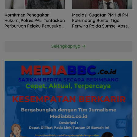
Komitmen Penegakan
Mediasi Gugatan PMH di PN
Hukum, Polres PALI Tuntaskan
Palembang Buntu, Tiga
Perburuan Pelaku Penusukan
Perwira Polda Sumsel Absen,
Hingga ke Hutan
Kuasa Hukum Penggugat
Pertanyakan Komitmen
Hormati Proses Hukum
Selengkapnya