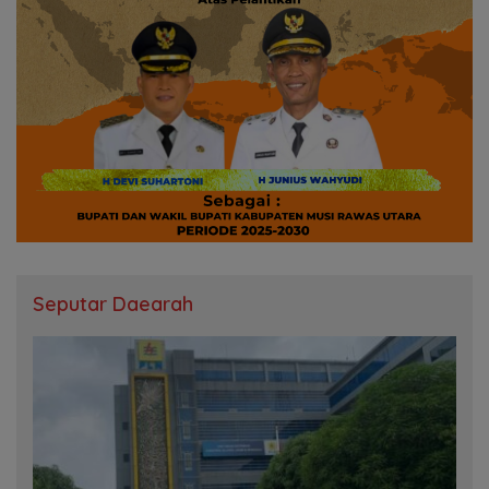
Seputar Daearah