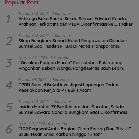
Popular Post
1
Februari 12, 2026
2 Komentar
Akhirnya Buka Suara, Sekda Sumsel Edward Candra
Arahkan Terkait Insiden PTBA Dikonfirmasi ke Disnaker
2
Februari 12, 2026
1 Komentar
Sikap Bungkam Sahadi Kabid Pengawasan Disnaker
Sumsel Soal Insiden PTBA: Di Mana Transparansi
Pengawasan K3?
3
Agustus 27, 2025
1 Komentar
“Gerakan Pangan Murah” Polrestabes Palembang
Ringankan Beban Warga, Harga Beras Jauh Lebih
Terjangkau
4
Februari 9, 2026
1 Komentar
DPRD Sumsel Bakal Investigasi Lapangan Terkait
Kecelakaan Kerja di PT Bukit Asam
5
Februari 12, 2026
1 Komentar
Insiden Maut di PT Bukit Asam Jadi Sorotan, Sekda
Sumsel Edward Candra Bungkam Saat Dikonfirmasi
6
Agustus 7, 2026
0 Komentar
*702 Pegawai Ambil Bagian, Clean Energy Day PLN UID
S2JB Tekan Emisi Karbon hingga 15 Ton*