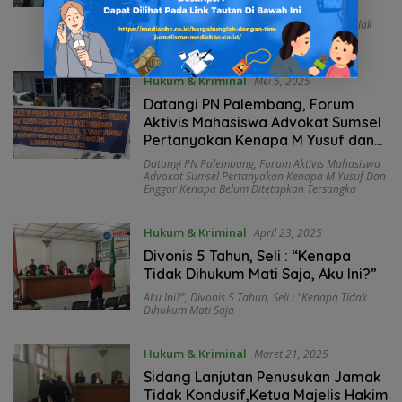
Bukti dan Saksi
Siap Hadirkan Bukti Dan Saksi
,
Sidang
Praperadilan Di PN Palembang: Pemohon Tolak
Eksepsi Termohon
Hukum & Kriminal
Mei 5, 2025
Datangi PN Palembang, Forum
Aktivis Mahasiswa Advokat Sumsel
Pertanyakan Kenapa M Yusuf dan
Enggar Kenapa Belum Ditetapkan
Datangi PN Palembang
,
Forum Aktivis Mahasiswa
Tersangka
Advokat Sumsel Pertanyakan Kenapa M Yusuf Dan
Enggar Kenapa Belum Ditetapkan Tersangka
Hukum & Kriminal
April 23, 2025
Divonis 5 Tahun, Seli : “Kenapa
Tidak Dihukum Mati Saja, Aku Ini?”
Aku Ini?"
,
Divonis 5 Tahun
,
Seli : "Kenapa Tidak
Dihukum Mati Saja
Hukum & Kriminal
Maret 21, 2025
Sidang Lanjutan Penusukan Jamak
Tidak Kondusif,Ketua Majelis Hakim