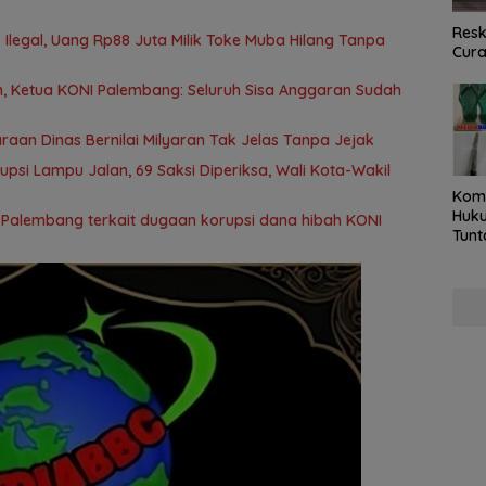
Resk
Ilegal, Uang Rp88 Juta Milik Toke Muba Hilang Tanpa
Cur
 Ketua KONI Palembang: Seluruh Sisa Anggaran Sudah
aan Dinas Bernilai Milyaran Tak Jelas Tanpa Jejak
rupsi Lampu Jalan, 69 Saksi Diperiksa, Wali Kota-Wakil
Kom
Huku
 Palembang terkait dugaan korupsi dana hibah KONI
Tunt
Pela
Hing