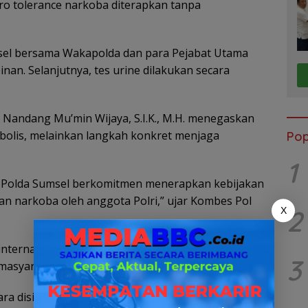
ro tolerance narkoba diterapkan tanpa
sel bersama Wakapolda dan para Pejabat Utama
an. Selanjutnya, tes urine dilakukan secara
Nandang Mu’min Wijaya, S.I.K., M.H. menegaskan
bolis, melainkan langkah konkret menjaga
Pop
1
i, Polda Sumsel berkomitmen menerapkan kebijakan
n narkoba oleh anggota Polri,” ujar Kombes Pol
2
X
nternal merupakan fondasi utama sebelum
3
asyarakat.
ra disiplin, kode etik, maupun pidana sesuai