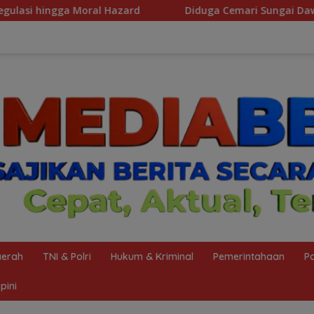
Diduga Cemari Sungai Dawas dan Langgar Izin Jetty PT BMP, 
erah
TNI & Polri
Hukum & Kriminal
Pemerintahaan
Po
pini