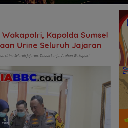
 Wakapolri, Kapolda Sumsel
saan Urine Seluruh Jajaran
an Urine Seluruh Jajaran
,
Tindak Lanjut Arahan Wakapolri