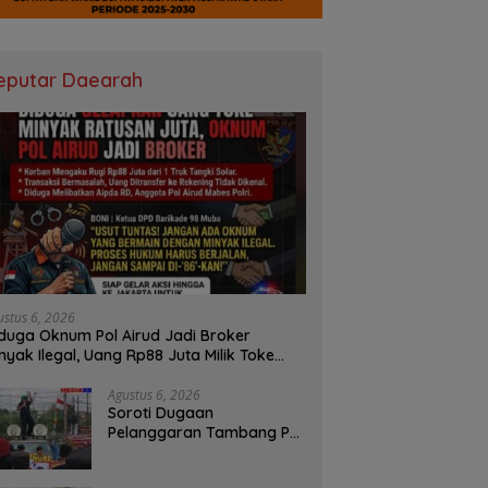
eputar Daearah
ustus 6, 2026
duga Oknum Pol Airud Jadi Broker
nyak Ilegal, Uang Rp88 Juta Milik Toke
ba Hilang Tanpa Jejak
Agustus 6, 2026
Soroti Dugaan
Pelanggaran Tambang PT
BSPC, Koalisi Aktivis
Sumsel Beri Tenggat 1