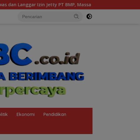
Massa POSE RI dan Barikade 98 Gelar Aksi Mendesak Pengusuta
litik
Ekonomi
Pendidikan