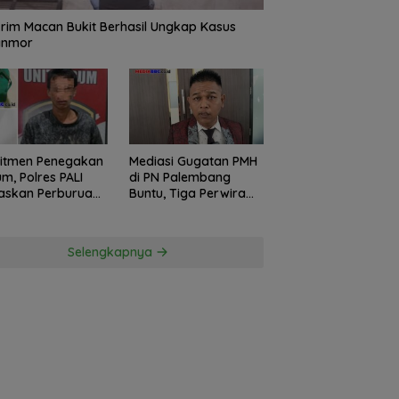
rim Macan Bukit Berhasil Ungkap Kasus
anmor
itmen Penegakan
Mediasi Gugatan PMH
m, Polres PALI
di PN Palembang
askan Perburuan
Buntu, Tiga Perwira
ku Penusukan
Polda Sumsel Absen,
ga ke Hutan
Kuasa Hukum
Penggugat
Selengkapnya
Pertanyakan
Komitmen Hormati
Proses Hukum