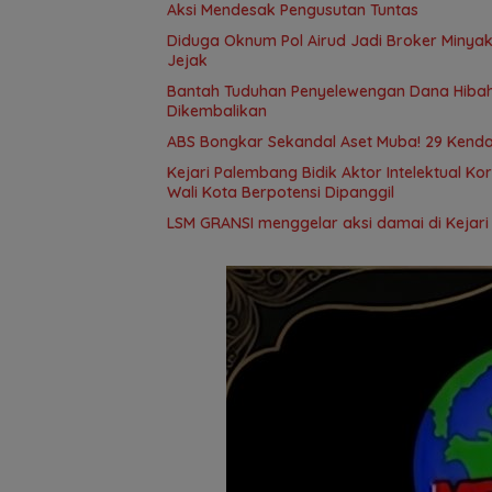
Aksi Mendesak Pengusutan Tuntas
Diduga Oknum Pol Airud Jadi Broker Minyak 
Jejak
Bantah Tuduhan Penyelewengan Dana Hibah,
Dikembalikan
ABS Bongkar Sekandal Aset Muba! 29 Kendar
Kejari Palembang Bidik Aktor Intelektual Ko
Wali Kota Berpotensi Dipanggil
LSM GRANSI menggelar aksi damai di Kejari