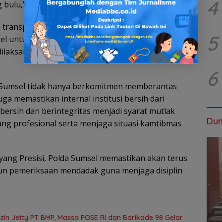
4
bulu,” kata beliau.
 transparan dan diawasi ketat oleh Bidang Profesi
5
untuk menjamin validitas serta akurasi hasil
ilaksanakan sesuai standar operasional guna
6
 Sumsel tidak hanya berkomitmen memberantas
ga memastikan internal institusi bersih dari
bersih dan berintegritas menjadi syarat mutlak
Dun
ng profesional serta menjaga situasi kamtibmas
 yang Presisi, Polda Sumsel memastikan akan terus
n pemeriksaan mendadak guna menjaga disiplin
in Jetty PT BMP, Massa POSE RI dan Barikade 98 Gelar