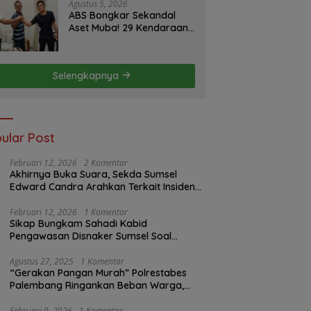
Minggu ke Pemerintah
Agustus 5, 2026
ABS Bongkar Sekandal
Aset Muba! 29 Kendaraan
Dinas Bernilai Milyaran Tak
Jelas Tanpa Jejak
Selengkapnya
ular Post
Februari 12, 2026
2 Komentar
Akhirnya Buka Suara, Sekda Sumsel
Edward Candra Arahkan Terkait Insiden
PTBA Dikonfirmasi ke Disnaker
Februari 12, 2026
1 Komentar
Sikap Bungkam Sahadi Kabid
Pengawasan Disnaker Sumsel Soal
Insiden PTBA: Di Mana Transparansi
Pengawasan K3?
Agustus 27, 2025
1 Komentar
“Gerakan Pangan Murah” Polrestabes
Palembang Ringankan Beban Warga,
Harga Beras Jauh Lebih Terjangkau
Februari 9, 2026
1 Komentar