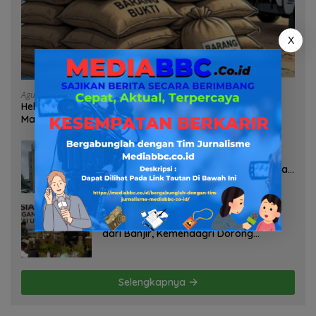
X
Agustus 7, 2026
Heboh Tumpukan Karung Diduga Pasir Timah di Pos AL
Manggar, Danlanal Babel: Masih Kami Dalami
Agustus 7, 2026
Pelayanan Kinerja Dan Transparansi
Sanksi P2TL PLN Dipertanyakan, Upaya
Konfirmasi GM PLN UID S2JB Terkesan
Tutup Mata
Agustus 7, 2026
Selamatkan Lahan Pertanian Brebes
dari Banjir, Kemendagri Dorong
Program FMNJP
Selengkapnya