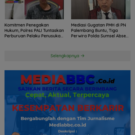
Komitmen Penegakan
Mediasi Gugatan PMH di PN
Hukum, Polres PALI Tuntaskan
Palembang Buntu, Tiga
Perburuan Pelaku Penusukan
Perwira Polda Sumsel Absen,
Hingga ke Hutan
Kuasa Hukum Penggugat
Pertanyakan Komitmen
Hormati Proses Hukum
Selengkapnya