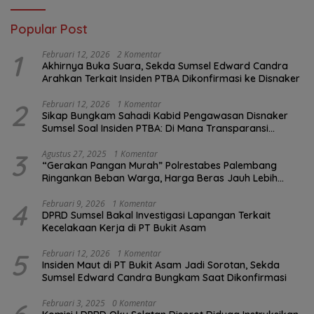
Popular Post
1
Februari 12, 2026
2 Komentar
Akhirnya Buka Suara, Sekda Sumsel Edward Candra
Arahkan Terkait Insiden PTBA Dikonfirmasi ke Disnaker
2
Februari 12, 2026
1 Komentar
Sikap Bungkam Sahadi Kabid Pengawasan Disnaker
Sumsel Soal Insiden PTBA: Di Mana Transparansi
Pengawasan K3?
3
Agustus 27, 2025
1 Komentar
“Gerakan Pangan Murah” Polrestabes Palembang
Ringankan Beban Warga, Harga Beras Jauh Lebih
Terjangkau
4
Februari 9, 2026
1 Komentar
DPRD Sumsel Bakal Investigasi Lapangan Terkait
Kecelakaan Kerja di PT Bukit Asam
5
Februari 12, 2026
1 Komentar
Insiden Maut di PT Bukit Asam Jadi Sorotan, Sekda
Sumsel Edward Candra Bungkam Saat Dikonfirmasi
Februari 3, 2025
0 Komentar