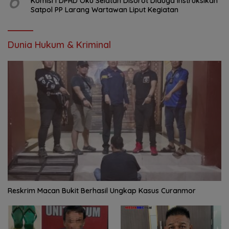
6
Komisi I DPRD Oku Selatan Disorot Diduga Instruksikan
Satpol PP Larang Wartawan Liput Kegiatan
Dunia Hukum & Kriminal
Reskrim Macan Bukit Berhasil Ungkap Kasus Curanmor