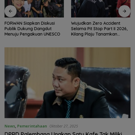
FORWAN Siapkan Diskusi
Wujudkan Zero Accident
Publik Dukung Dangdut
Selama Pit Stop Part II 2026,
Menuju Pengakuan UNESCO
Kilang Plaju Tanamkan
Budaya HSSE Melalui Safety
Campaign
News
,
Pemerintahaan
Oktober 27, 2025
DPRD Palembang Ungkap Satu Kafe Tak Miliki