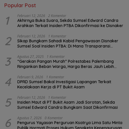
Popular Post
1
Februari 12, 2026
2 Komentar
Akhirnya Buka Suara, Sekda Sumsel Edward Candra
Arahkan Terkait Insiden PTBA Dikonfirmasi ke Disnaker
2
Februari 12, 2026
1 Komentar
Sikap Bungkam Sahadi Kabid Pengawasan Disnaker
Sumsel Soal Insiden PTBA: Di Mana Transparansi
Pengawasan K3?
3
Agustus 27, 2025
1 Komentar
“Gerakan Pangan Murah” Polrestabes Palembang
Ringankan Beban Warga, Harga Beras Jauh Lebih
Terjangkau
4
Februari 9, 2026
1 Komentar
DPRD Sumsel Bakal Investigasi Lapangan Terkait
Kecelakaan Kerja di PT Bukit Asam
5
Februari 12, 2026
1 Komentar
Insiden Maut di PT Bukit Asam Jadi Sorotan, Sekda
Sumsel Edward Candra Bungkam Saat Dikonfirmasi
6
Agustus 7, 2026
0 Komentar
Pengurus Yayasan Perguruan Ksatrya Lima Satu Minta
Publik Hormati Proses Hukum Sengketa Kepengurusan