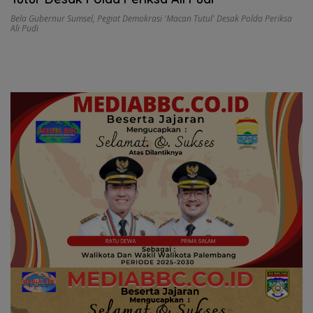
Bela Gubernur Sumsel
,
Pegiat Demokrasi 'Macan Tutul' Desak Polda Periksa
Ali Pudi