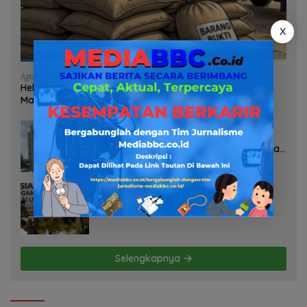
X
Agustus 7, 2026
Heboh Tumpukan Karung Diduga Pasir Timah di Pos AL
Manggar, Danlanal Babel: Masih Kami Dalami
Agustus 7, 2026
Pelayanan Kinerja Dan Transparansi
Sanksi P2TL PLN Dipertanyakan, Upaya
Konfirmasi GM PLN UID S2JB Terkesan
Tutup Mata
Agustus 7, 2026
Selamatkan Lahan Pertanian Brebes
dari Banjir, Kemendagri Dorong
Program FMNJP
Selengkapnya