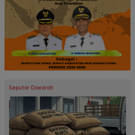
Seputar Daearah