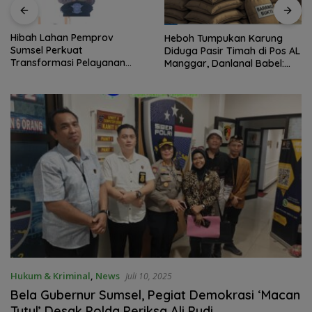
Hibah Lahan Pemprov
Heboh Tumpukan Karung
Sumsel Perkuat
Diduga Pasir Timah di Pos AL
Transformasi Pelayanan
Manggar, Danlanal Babel:
BPKB Polda Sumsel
Masih Kami Dalami
Hukum & Kriminal
,
News
Juli 10, 2025
Bela Gubernur Sumsel, Pegiat Demokrasi ‘Macan
Tutul’ Desak Polda Periksa Ali Pudi