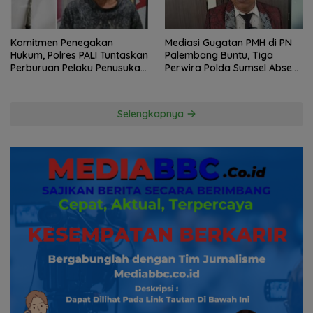
Komitmen Penegakan
Mediasi Gugatan PMH di PN
Hukum, Polres PALI Tuntaskan
Palembang Buntu, Tiga
Perburuan Pelaku Penusukan
Perwira Polda Sumsel Absen,
Hingga ke Hutan
Kuasa Hukum Penggugat
Pertanyakan Komitmen
Hormati Proses Hukum
Selengkapnya