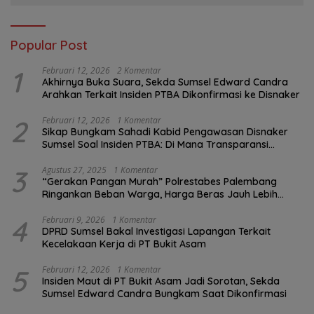
Popular Post
1
Februari 12, 2026
2 Komentar
Akhirnya Buka Suara, Sekda Sumsel Edward Candra
Arahkan Terkait Insiden PTBA Dikonfirmasi ke Disnaker
2
Februari 12, 2026
1 Komentar
Sikap Bungkam Sahadi Kabid Pengawasan Disnaker
Sumsel Soal Insiden PTBA: Di Mana Transparansi
Pengawasan K3?
3
Agustus 27, 2025
1 Komentar
“Gerakan Pangan Murah” Polrestabes Palembang
Ringankan Beban Warga, Harga Beras Jauh Lebih
Terjangkau
4
Februari 9, 2026
1 Komentar
DPRD Sumsel Bakal Investigasi Lapangan Terkait
Kecelakaan Kerja di PT Bukit Asam
5
Februari 12, 2026
1 Komentar
Insiden Maut di PT Bukit Asam Jadi Sorotan, Sekda
Sumsel Edward Candra Bungkam Saat Dikonfirmasi