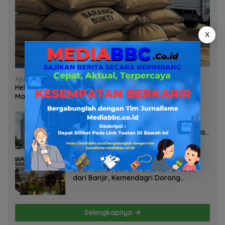
X
Agustus 7, 2026
Heboh Tumpukan Karung Diduga Pasir Timah di Pos AL
Manggar, Danlanal Babel: Masih Kami Dalami
Agustus 7, 2026
Pelayanan Kinerja Dan Transparansi
Sanksi P2TL PLN Dipertanyakan, Upaya
Konfirmasi GM PLN UID S2JB Terkesan
Tutup Mata
Agustus 7, 2026
Selamatkan Lahan Pertanian Brebes
dari Banjir, Kemendagri Dorong
Program FMNJP
Selengkapnya