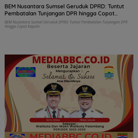
BEM Nusantara Sumsel Geruduk DPRD: Tuntut
Pembatalan Tunjangan DPR hingga Copot
Kapolri
BEM Nusantara Sumsel Geruduk DPRD: Tuntut Pembatalan Tunjangan DPR
Hingga Copot Kapolri