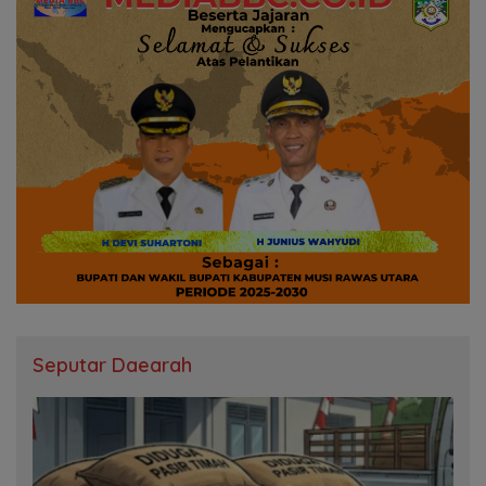
Seputar Daearah