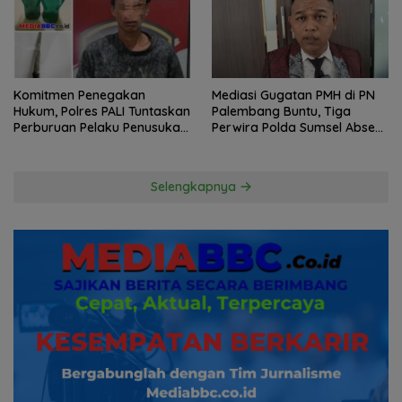
Komitmen Penegakan
Mediasi Gugatan PMH di PN
Hukum, Polres PALI Tuntaskan
Palembang Buntu, Tiga
Perburuan Pelaku Penusukan
Perwira Polda Sumsel Absen,
Hingga ke Hutan
Kuasa Hukum Penggugat
Pertanyakan Komitmen
Hormati Proses Hukum
Selengkapnya